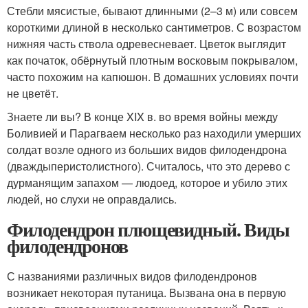
Стебли мясистые, бывают длинными (2–3 м) или совсем
короткими длиной в несколько сантиметров. С возрастом
нижняя часть ствола одревесневает. Цветок выглядит
как початок, обёрнутый плотным восковым покрывалом,
часто похожим на капюшон. В домашних условиях почти
не цветёт.
Знаете ли вы? В конце XIX в. во время войны между
Боливией и Парагваем несколько раз находили умерших
солдат возле одного из больших видов филодендрона
(дваждыперистолистного). Считалось, что это дерево с
дурманящим запахом — людоед, которое и убило этих
людей, но слухи не оправдались.
Филодендрон плющевидный. Виды
филодендронов
С названиями различных видов филодендронов
возникает некоторая путаница. Вызвана она в первую