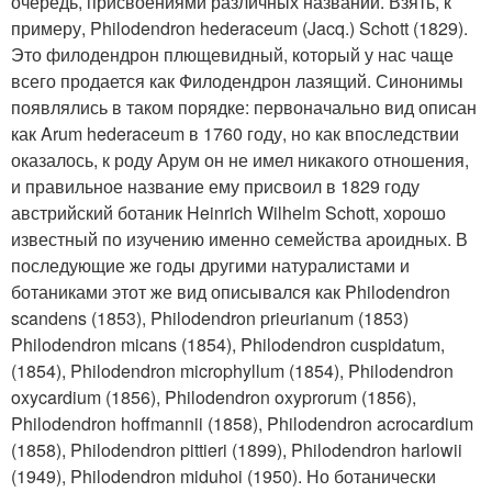
очередь, присвоениями различных названий. Взять, к
примеру, Philodendron hederaceum (Jacq.) Schott (1829).
Это филодендрон плющевидный, который у нас чаще
всего продается как Филодендрон лазящий. Синонимы
появлялись в таком порядке: первоначально вид описан
как Arum hederaceum в 1760 году, но как впоследствии
оказалось, к роду Арум он не имел никакого отношения,
и правильное название ему присвоил в 1829 году
австрийский ботаник Heinrich Wilhelm Schott, хорошо
известный по изучению именно семейства ароидных. В
последующие же годы другими натуралистами и
ботаниками этот же вид описывался как Philodendron
scandens (1853), Philodendron prieurianum (1853)
Philodendron micans (1854), Philodendron cuspidatum,
(1854), Philodendron microphyllum (1854), Philodendron
oxycardium (1856), Philodendron oxyprorum (1856),
Philodendron hoffmannii (1858), Philodendron acrocardium
(1858), Philodendron pittieri (1899), Philodendron harlowii
(1949), Philodendron miduhoi (1950). Но ботанически