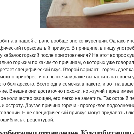
юбят а в нашей стране вообще вне конкуренции. Однако ин
фический горьковатый привкус. В принципе, в пищу употребл
у кабачок горький после приготовления? На этот вопрос су
ально горьким по каким-то причинам, о которых уже говори
ретает специфический вкус. Второй вариант - горечь дает к
 можно приобрести на рынке или даже вырастить на своем 
ого болгарского. Всего одна семечка в пакете, и вот на ва
ние. Внешне они достаточно похожи, но жгучий перец имеет
ое количество овощей, его легко не заметить. Так острый 
ь и остроту. Другая причина горечи - прогорклое подсолнеч
товлении. Еще специфический привкус могут придавать блюд
 ошиблись с рецептурой.
урбитацин отравление. Кукурбитацин -