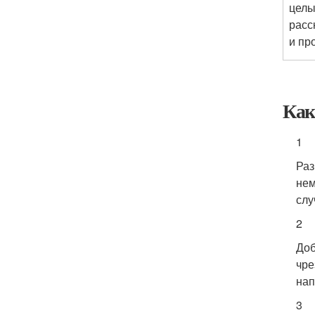
целы
расс
и пр
Как
1
Раз
нем
слу
2
Доб
чре
нап
3