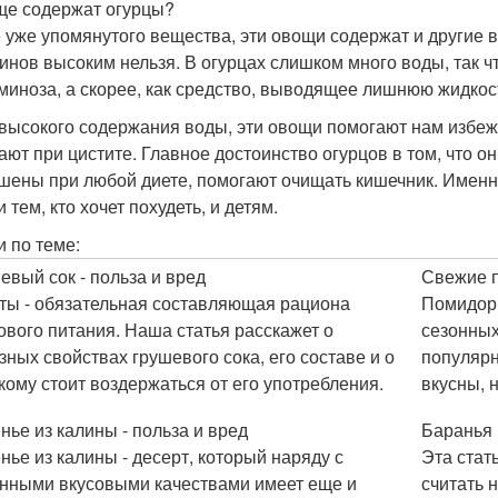
ще содержат огурцы?
 уже упомянутого вещества, эти овощи содержат и другие 
инов высоким нельзя. В огурцах слишком много воды, так чт
миноза, а скорее, как средство, выводящее лишнюю жидкост
 высокого содержания воды, эти овощи помогают нам избеж
ают при цистите. Главное достоинство огурцов в том, что о
шены при любой диете, помогают очищать кишечник. Именно
 тем, кто хочет похудеть, и детям.
и по теме:
евый сок - польза и вред
Свежие п
ты - обязательная составляющая рациона
Помидоры
ового питания. Наша статья расскажет о
сезонных
зных свойствах грушевого сока, его составе и о
популярн
 кому стоит воздержаться от его употребления.
вкусны, 
нье из калины - польза и вред
Баранья 
нье из калины - десерт, который наряду с
Эта стат
нными вкусовыми качествами имеет еще и
считать 