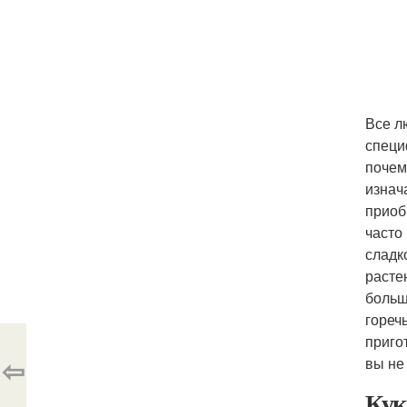
Все л
специ
почем
изнач
приоб
часто
сладк
расте
больш
гореч
приго
⇦
вы не
Кук