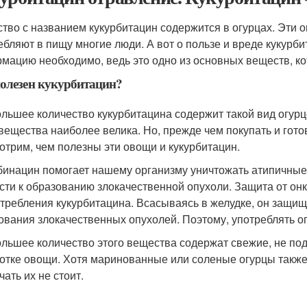
тво с названием кукурбитацин содержится в огурцах. Эти ов
ебляют в пищу многие люди. А вот о пользе и вреде кукурби
мацию необходимо, ведь это одно из основных веществ, ко
олезен кукурбитацин?
льшее количество кукурбитацина содержит такой вид огурц
 вещества наиболее велика. Но, прежде чем покупать и гот
отрим, чем полезны эти овощи и кукурбитацин.
бинацин помогает нашему организму уничтожать атипичные к
сти к образованию злокачественной опухоли. Защита от онк
отребления кукурбитацина. Всасываясь в желудке, он защищ
ования злокачественных опухолей. Поэтому, употреблять о
льшее количество этого вещества содержат свежие, не по
отке овощи. Хотя маринованные или соленые огурцы также
ать их не стоит.