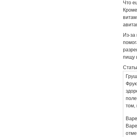
Что е
Кроме
витам
авита
Из-за
помог
разре
пищу и
Стать
Груш
Фрук
здор
поле
том,
Варе
Варе
отме