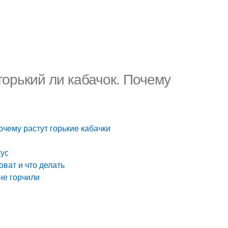
 горький ли кабачок. Почему
Почему растут горькие кабачки
кус
оват и что делать
не горчили