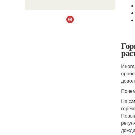
Гор
рас
Иногд
пробл
довол
Почем
На са
гореч
Повыш
регул
дожди