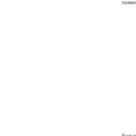
появи
Еще к