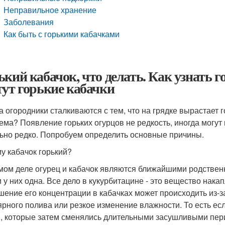
Неправильное хранение
Заболевания
Как быть с горькими кабачками
ький кабачок, что делать. Как узнать 
тут горькие кабачки
а огородники сталкиваются с тем, что на грядке вырастает 
ема? Появление горьких огурцов не редкость, иногда могут 
ьно редко. Попробуем определить основные причины.
у кабачок горький?
мом деле огурец и кабачок являются ближайшими родствен
и у них одна. Все дело в кукурбитацине - это вещество нака
ение его концентрации в кабачках может происходить из-з
ярного полива или резкое изменение влажности. То есть ес
, которые затем сменялись длительными засушливыми пери