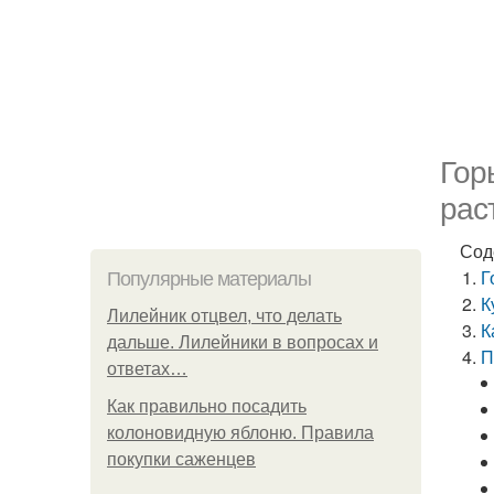
Гор
рас
Сод
Г
Популярные материалы
К
Лилейник отцвел, что делать
К
дальше. Лилейники в вопросах и
П
ответах…
Как правильно посадить
колоновидную яблоню. Правила
покупки саженцев