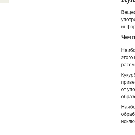
Вещес
употр
инфор
Чем п
Наибо
этого
рассм
Кукур
приве
от уп
образ
Наибо
обраб
исключ