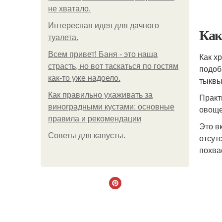
не хватало.
Интересная идея для дачного
Как
туалета.
Всем привет! Баня - это наша
Как х
страсть, но вот таскаться по гостям
подоб
как-то уже надоело.
тыквы
Как правильно ухаживать за
Практ
виноградными кустами: основные
овоще
правила и рекомендации
Это в
Советы для капусты.
отсут
похва