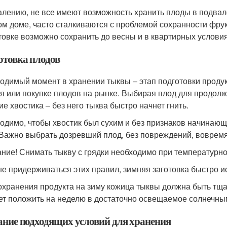
алению, не все имеют возможность хранить плоды в подвале
ом доме, часто сталкиваются с проблемой сохранности фру
товке возможно сохранить до весны и в квартирных условия
отовка плодов
одимый момент в хранении тыквы – этап подготовки продукт
я или покупке плодов на рынке. Выбирая плод для продолж
ие хвостика – без него тыква быстро начнет гнить.
одимо, чтобы хвостик был сухим и без признаков начинающе
 Важно выбрать дозревший плод, без повреждений, вовремя 
ние! Снимать тыкву с грядки необходимо при температурно
не придерживаться этих правил, зимняя заготовка быстро и
охранения продукта на зиму кожица тыквы должна быть тщ
ет положить на неделю в достаточно освещаемое солнечны
ание подходящих условий для хранения