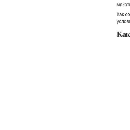
мякот
Как с
услов
Как