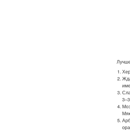
Лучше
Хер
Жда
име
Сла
3–3
Моз
Мяк
Арб
ора