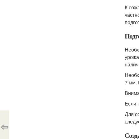
К сож
частн
подго
Подг
Необх
урожа
налич
Необх
7 мм.
Внима
Если 
Для с
следу
⇦
Созд