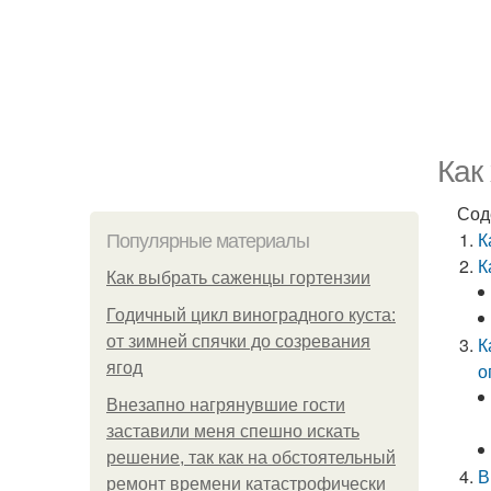
Как
Сод
К
Популярные материалы
К
Как выбрать саженцы гортензии
Годичный цикл виноградного куста:
от зимней спячки до созревания
К
ягод
о
Внезапно нагрянувшие гости
заставили меня спешно искать
решение, так как на обстоятельный
В
ремонт времени катастрофически