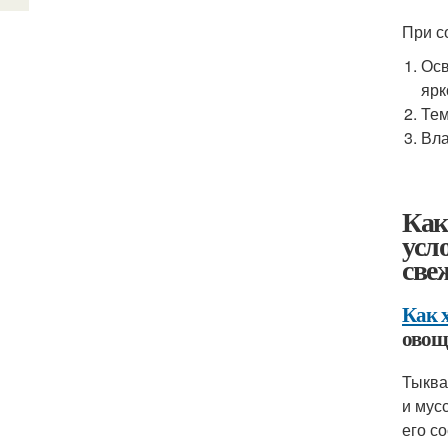
При с
Осв
ярк
Тем
Вла
Как
усл
све
Как 
овощ
Тыква
и мус
его с