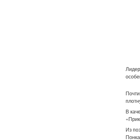
Лидер
особе
Почти
плотн
В кач
«Прик
Из по
Понка