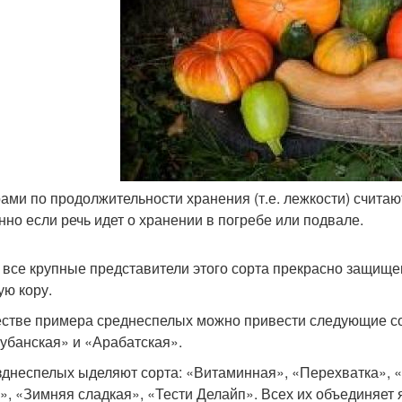
ами по продолжительности хранения (т.е. лежкости) счита
нно если речь идет о хранении в погребе или подвале.
 все крупные представители этого сорта прекрасно защище
ую кору.
естве примера среднеспелых можно привести следующие со
убанская» и «Арабатская».
зднеспелых ыделяют сорта: «Витаминная», «Перехватка», 
», «Зимняя сладкая», «Тести Делайп». Всех их объединяет 