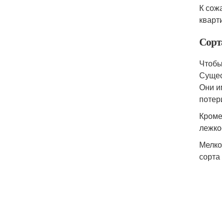
К сож
кварт
Сорт
Чтобы
Сущес
Они и
потер
Кроме
лежко
Мелко
сорта