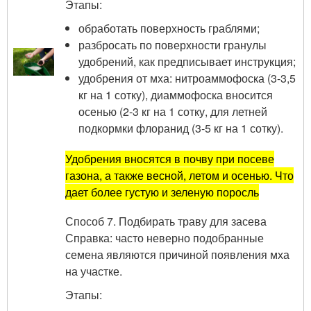
Этапы:
обработать поверхность граблями;
разбросать по поверхности гранулы
удобрений, как предписывает инструкция;
удобрения от мха: нитроаммофоска (3-3,5
кг на 1 сотку), диаммофоска вносится
осенью (2-3 кг на 1 сотку, для летней
подкормки флоранид (3-5 кг на 1 сотку).
Удобрения вносятся в почву при посеве
газона, а также весной, летом и осенью. Что
дает более густую и зеленую поросль
Способ 7. Подбирать траву для засева
Справка: часто неверно подобранные
семена являются причиной появления мха
на участке.
Этапы: