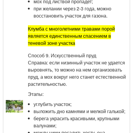
мох под листвой пропадет;
при желании через 2-3 года, можно
восстановить участок для газона.
Клумба с многолетними травами порой
является единственным спасением в
теневой зоне участка
Способ 9. Искусственный пруд
Справка: если низинный участок не удается
выровнять, то можно на нем организовать
пруд, а мох вокруг него станет естественной
растительностью.
Этапы:
углубить участок;
выложить дно камнями и мелкой галькой;
берега украсить красивыми, крупными
валунами;
между ними посадить хосту, она