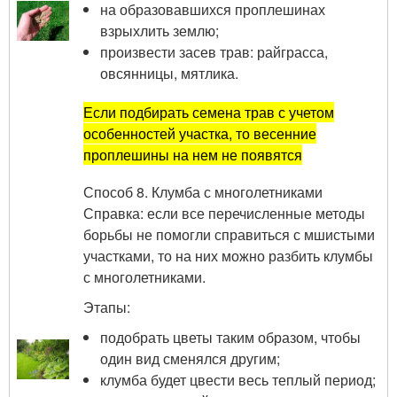
на образовавшихся проплешинах
взрыхлить землю;
произвести засев трав: райграсса,
овсянницы, мятлика.
Если подбирать семена трав с учетом
особенностей участка, то весенние
проплешины на нем не появятся
Способ 8. Клумба с многолетниками
Справка: если все перечисленные методы
борьбы не помогли справиться с мшистыми
участками, то на них можно разбить клумбы
с многолетниками.
Этапы:
подобрать цветы таким образом, чтобы
один вид сменялся другим;
клумба будет цвести весь теплый период;