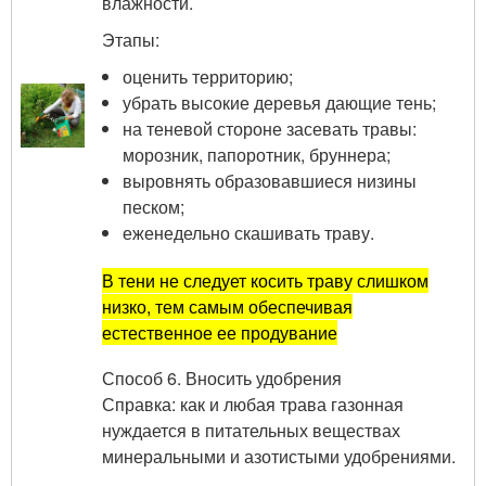
влажности.
Этапы:
оценить территорию;
убрать высокие деревья дающие тень;
на теневой стороне засевать травы:
морозник, папоротник, бруннера;
выровнять образовавшиеся низины
песком;
еженедельно скашивать траву.
В тени не следует косить траву слишком
низко, тем самым обеспечивая
естественное ее продувание
Способ 6. Вносить удобрения
Справка: как и любая трава газонная
нуждается в питательных веществах
минеральными и азотистыми удобрениями.