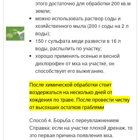
этого достаточно для обработки 200 кв.м
земли;
можно использовать раствор соды и
хозяйственного мыла (200 г соды на 2 л
воды);
150 г сульфата меди развести в 16 л
воды, распылить по участку;
хорошо применять осенью и весной
дихлорофен от мха на участке, он
способствует его выжиганию.
После химической обработки стоит
воздержаться на несколько дней от
хождения по траве. После провести чистку
от высохших остатков граблями
Способ 4. Борьба с переувлажнением
Справка: если на участке плохой дренаж, то
это первая причина появления мха.