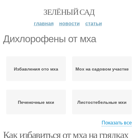
ЗЕЛЁНЫЙ САД
главная
новости
статьи
Дихлорофены от мха
Избавления ото мха
Мох на садовом участке
Печеночные мхи
Листостебельные мхи
Показать все
Как избавиться от мха на грядках
Антоцеротовые мхи
Мох на участке