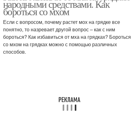
народными средствами. Как
бороться со мхом
Если с вопросом, почему растет мох на грядке все
понятно, то назревает другой вопрос – как с ним
Мох на грядке
Борьба со мхом
бороться? Как избавиться от мха на грядках? Бороться
со мхом на грядках можно с помощью различных
способов.
Мох на грядках
Мох на дачном участке
Мох на тротуарной
Мох на огороде
плитке
Купорос от мха
Купорос против мха