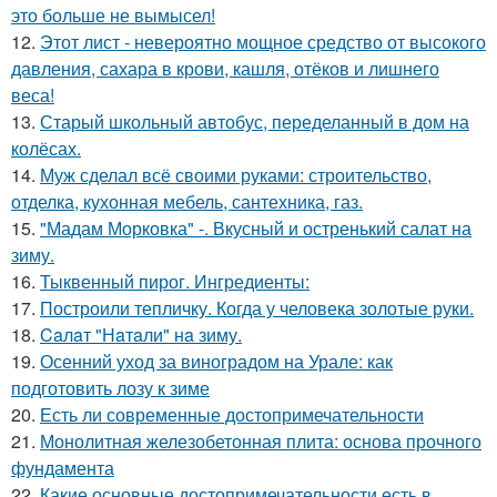
это больше не вымысел!
12.
Этот лист - невероятно мощное средство от высокого
давления, сахара в крови, кашля, отёков и лишнего
веса!
13.
Старый школьный автобус, переделанный в дом на
колёсах.
14.
Муж сделал всё своими руками: строительство,
отделка, кухонная мебель, сантехника, газ.
15.
"Мадам Морковка" -. Вкусный и остренький салат на
зиму.
16.
Тыквенный пирог. Ингредиенты:
17.
Построили тепличку. Когда у человека золотые руки.
18.
Caлaт "Нaтaли" нa зиму.
19.
Осенний уход за виноградом на Урале: как
подготовить лозу к зиме
20.
Есть ли современные достопримечательности
21.
Монолитная железобетонная плита: основа прочного
фундамента
22.
Какие основные достопримечательности есть в