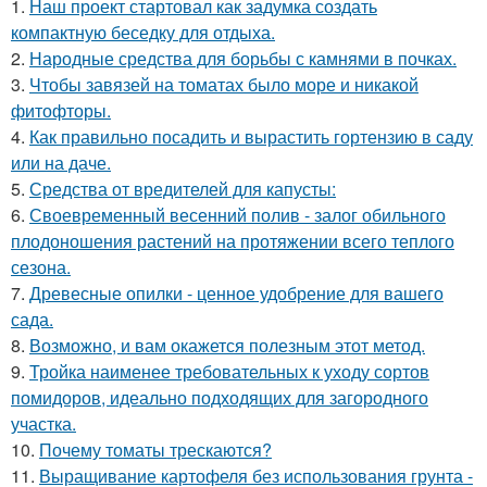
1.
Наш проект стартовал как задумка создать
компактную беседку для отдыха.
2.
Народные средства для борьбы с камнями в почках.
3.
Чтобы завязей на томатах было море и никакой
фитофторы.
4.
Как правильно посадить и вырастить гортензию в саду
или на даче.
5.
Средства от вредителей для капусты:
6.
Своевременный весенний полив - залог обильного
плодоношения растений на протяжении всего теплого
сезона.
7.
Древесные опилки - ценное удобрение для вашего
сада.
8.
Возможно, и вам окажется полезным этот метод.
9.
Тройка наименее требовательных к уходу сортов
помидоров, идеально подходящих для загородного
участка.
10.
Почему томаты трескаются?
11.
Выращивание картофеля без использования грунта -