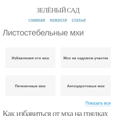
ЗЕЛЁНЫЙ САД
главная
новости
статьи
Листостебельные мхи
Избавления ото мха
Мох на садовом участке
Печеночные мхи
Антоцеротовые мхи
Показать все
Как избавиться от мха на грядках
Мох на участке
Мох на грядке