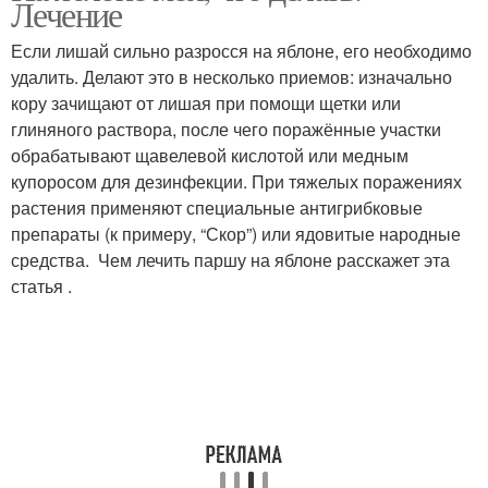
Лечение
Если лишай сильно разросся на яблоне, его необходимо
удалить. Делают это в несколько приемов: изначально
кору зачищают от лишая при помощи щетки или
Железный купорос
Купорос против мхов
глиняного раствора, после чего поражённые участки
обрабатывают щавелевой кислотой или медным
купоросом для дезинфекции. При тяжелых поражениях
растения применяют специальные антигрибковые
Мох на участке
Мох на огороде
препараты (к примеру, “Скор”) или ядовитые народные
средства. Чем лечить паршу на яблоне расскажет эта
статья .
Дихлорофены от мха
Купорос против мха
Мох на садовом участке
Борьба со мхом