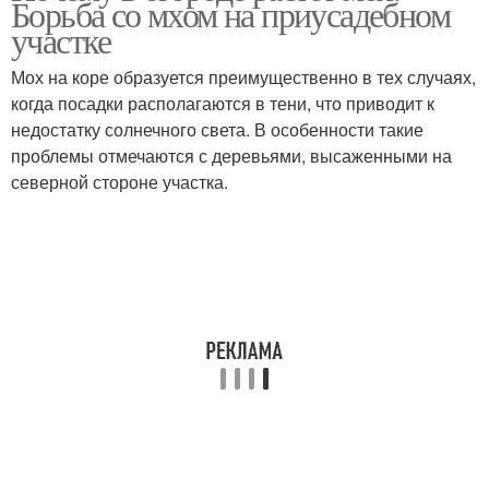
Борьба со мхом на приусадебном
участке
Мох на коре образуется преимущественно в тех случаях,
когда посадки располагаются в тени, что приводит к
Мох в горшке
Мох с черепицы
недостатку солнечного света. В особенности такие
проблемы отмечаются с деревьями, высаженными на
северной стороне участка.
Мох на огороде
Купорос от мха
Купорос против мха
Мох на газоне
Борьба с повышенной
Мох на дачном участке
кислотностью