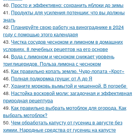
40.
Просто и эффективно: сохранить яблоки до зимы
41.
Продукты для усиления потенции: что вы должны
знать
42.
Планируйте свою работу на винограднике в 2024
году с помощью этого календаря
43.
Чистка сосудов чесноком и лимоном в домашних
условиях. 8 лечебных рецептов на его основе
44.
Вода с лимоном и чесноком снижает уровень
триглицеридов. Польза лимона с чесноком
45.
Как правильно копать землю. Чудо-лопата «Крот»
46.
Полная подкормка груши: от А до Я
47.
Храните морковь вымытой и чищенной. В погребе
48.
Настойка восковой моли: загадочная и эффективная
природная рецептура
49.
Как правильно выбрать мотоблок для огорода. Как
выбрать мотоблок?
50.
Чем обработать капусту от гусениц в августе без
химии. Народные средства от гусениц на капусте