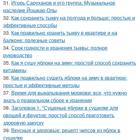
31.
Игорь Саруханов и его группа: Музыкальное
наследие Йошкар-Олы
32.
Как сохранить тыкву на полгода и больше: простые и
эффективные способы
33.
Как правильно хранить тыкву в квартире и на
балконе: полезные советы
34.
Срок годности и хранения тыквы: полное
руководство
35.
Как я сушу яблоки на зиму: простой способ сохранить
витамины
36.
Как правильно сушить яблоки на зиму в квартире:
простые и эффективные методы
37.
Время для выкапывания моркови: все, что нужно
знать о правильном сборе и хранении
38.
Заголовок 1: "Сушеные яблоки в сушилке для
овощей и фруктов: простой способ приготовить
здоровую закуску
39.
Вкусные и здоровые: рецепт чипсов из яблок в
сушилке