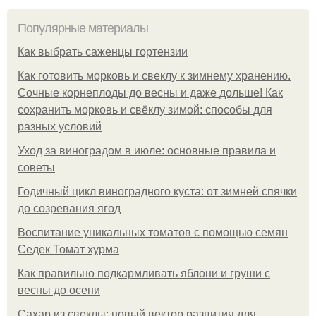
Популярные материалы
Как выбрать саженцы гортензии
Как готовить морковь и свеклу к зимнему хранению.
Сочные корнеплоды до весны и даже дольше! Как
сохранить морковь и свёклу зимой: способы для
разных условий
Уход за виноградом в июле: основные правила и
советы
Годичный цикл виноградного куста: от зимней спячки
до созревания ягод
Воспитание уникальных томатов с помощью семян
Седек Томат хурма
Как правильно подкармливать яблони и груши с
весны до осени
Сахар из свеклы: новый вектор развития для