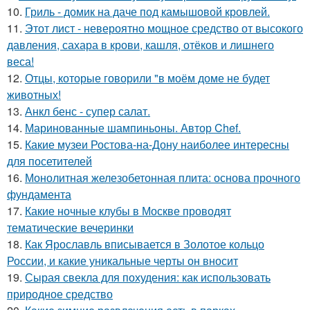
10.
Гриль - домик на даче под камышовой кровлей.
11.
Этот лист - невероятно мощное средство от высокого
давления, сахара в крови, кашля, отёков и лишнего
веса!
12.
Отцы, которые говорили "в моём доме не будет
животных!
13.
Анкл бенс - супер салат.
14.
Маринованные шампиньоны. Автор Chef.
15.
Какие музеи Ростова-на-Дону наиболее интересны
для посетителей
16.
Монолитная железобетонная плита: основа прочного
фундамента
17.
Какие ночные клубы в Москве проводят
тематические вечеринки
18.
Как Ярославль вписывается в Золотое кольцо
России, и какие уникальные черты он вносит
19.
Сырая свекла для похудения: как использовать
природное средство