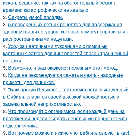
искать решение, так как на обстоятельный ремонт
времени катастрофически не хватало.
2.
Секреты умной посадки.
3.
5 проверенных летних рецептов для поддержания
здоровья ваших огурцов, которые помогут справиться с
распространенными недугами.
4.
Уход за цветочными луковицами с помощью
картонных лотков для яиц: простой способ траншейной
посадки.
5.
Возможно, и вам окажется полезным этот метод.
6.
Когда не рекомендуется сажать и сеять - народные
приметы для дачников.
7.
"Бакчарский Великан" - сорт жимолости, выведенный
в Сибири, славится своей высокой урожайностью и
замечательной неприхотливостью.
8.
Что произойдёт с организмом, если каждый день на
протяжении недели съедать небольшую порцию семян
подсолнечника.
9.
Вот почему можно и нужно употреблять сырую тыкву!