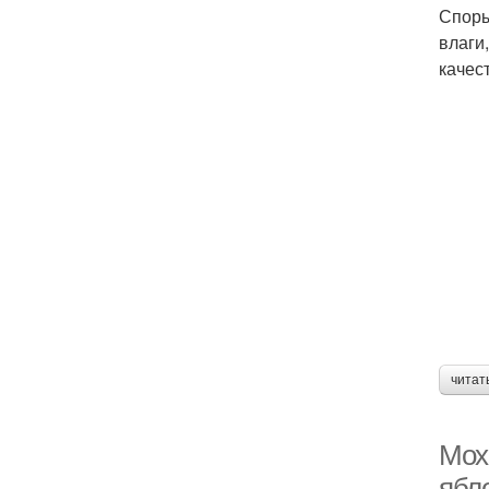
Споры
влаги
качес
читат
Мох
ябл