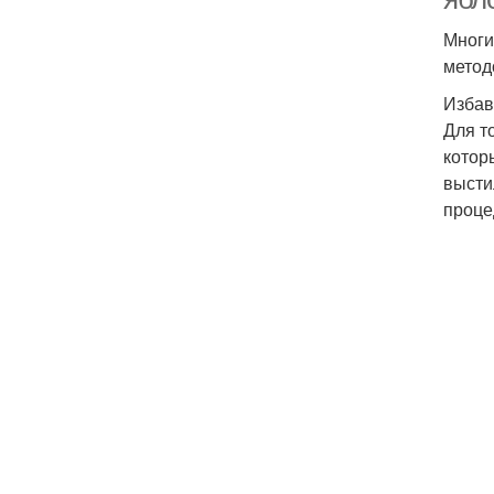
Многи
метод
Избав
Для т
котор
высти
проце