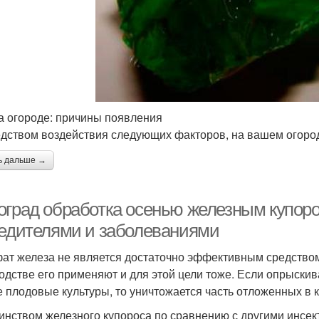
а огороде: причины появления
дством воздействия следующих факторов, на вашем огород
ь дальше →
оград обработка осенью железным купор
редителями и заболеваниями
ат железа не является достаточно эффективным средством
одстве его применяют и для этой цели тоже. Если опрыскива
е плодовые культуры, то уничтожается часть отложенных в к
инством железного купороса по сравнению с другими инсек