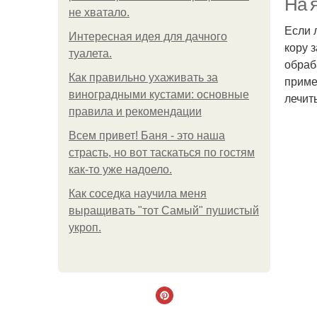
На я
не хватало.
Если 
Интересная идея для дачного
кору 
туалета.
обраб
Как правильно ухаживать за
приме
виноградными кустами: основные
лечит
правила и рекомендации
Всем привет! Баня - это наша
страсть, но вот таскаться по гостям
как-то уже надоело.
Как соседка научила меня
выращивать "тот Самый" пушистый
укроп.