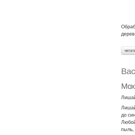
Обраб
дерев
читат
Вас
Мох
Лишай
Лишай
до си
Любой
пыль,