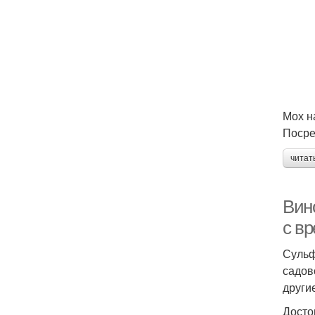
Мох н
Посре
читат
Вин
с в
Сульф
садов
други
Досто