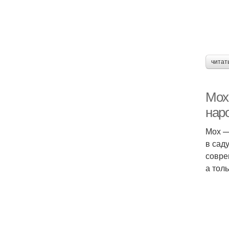
читат
Мох 
нар
Мох —
в сад
совре
а тол