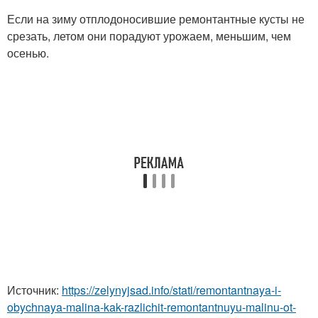
Если на зиму отплодоносившие ремонтантные кусты не
срезать, летом они порадуют урожаем, меньшим, чем
осенью.
Источник:
https://zelynyjsad.info/stati/remontantnaya-i-
obychnaya-malina-kak-razlichit-remontantnuyu-malinu-ot-