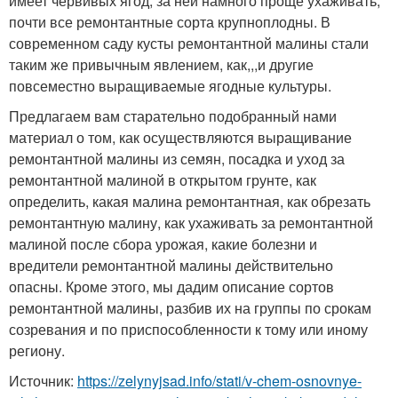
имеет червивых ягод; за ней намного проще ухаживать;
почти все ремонтантные сорта крупноплодны. В
современном саду кусты ремонтантной малины стали
таким же привычным явлением, как,,,и другие
повсеместно выращиваемые ягодные культуры.
Предлагаем вам старательно подобранный нами
материал о том, как осуществляются выращивание
ремонтантной малины из семян, посадка и уход за
ремонтантной малиной в открытом грунте, как
определить, какая малина ремонтантная, как обрезать
ремонтантную малину, как ухаживать за ремонтантной
малиной после сбора урожая, какие болезни и
вредители ремонтантной малины действительно
опасны. Кроме этого, мы дадим описание сортов
ремонтантной малины, разбив их на группы по срокам
созревания и по приспособленности к тому или иному
региону.
Источник:
https://zelynyjsad.info/stati/v-chem-osnovnye-