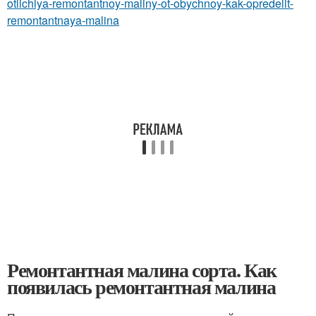
otlichiya-remontantnoy-maliny-ot-obychnoy-kak-opredelit-
remontantnaya-malina
Ремонтантная малина сорта. Как
появилась ремонтантная малина