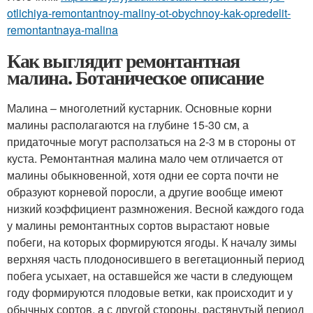
otlichiya-remontantnoy-maliny-ot-obychnoy-kak-opredelit-
remontantnaya-malina
Как выглядит ремонтантная
малина. Ботаническое описание
Малина – многолетний кустарник. Основные корни
малины располагаются на глубине 15-30 см, а
придаточные могут расползаться на 2-3 м в стороны от
куста. Ремонтантная малина мало чем отличается от
малины обыкновенной, хотя одни ее сорта почти не
образуют корневой поросли, а другие вообще имеют
низкий коэффициент размножения. Весной каждого года
у малины ремонтантных сортов вырастают новые
побеги, на которых формируются ягоды. К началу зимы
верхняя часть плодоносившего в вегетационный период
побега усыхает, на оставшейся же части в следующем
году формируются плодовые ветки, как происходит и у
обычных сортов, a с другой стороны, растянутый период