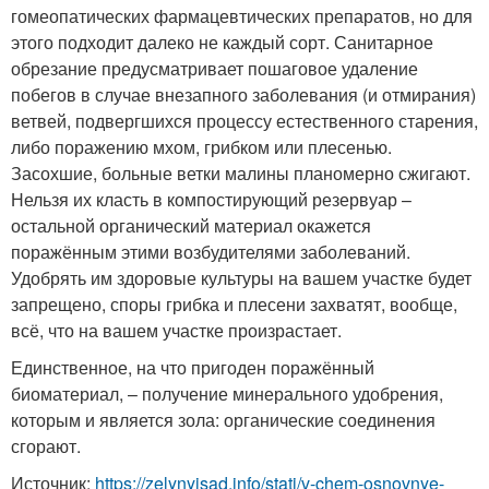
гомеопатических фармацевтических препаратов, но для
этого подходит далеко не каждый сорт. Санитарное
обрезание предусматривает пошаговое удаление
побегов в случае внезапного заболевания (и отмирания)
ветвей, подвергшихся процессу естественного старения,
либо поражению мхом, грибком или плесенью.
Засохшие, больные ветки малины планомерно сжигают.
Нельзя их класть в компостирующий резервуар –
остальной органический материал окажется
поражённым этими возбудителями заболеваний.
Удобрять им здоровые культуры на вашем участке будет
запрещено, споры грибка и плесени захватят, вообще,
всё, что на вашем участке произрастает.
Единственное, на что пригоден поражённый
биоматериал, – получение минерального удобрения,
которым и является зола: органические соединения
сгорают.
Источник:
https://zelynyjsad.info/stati/v-chem-osnovnye-