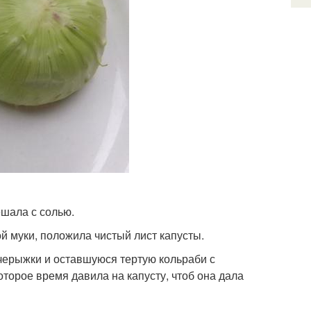
шала с солью.
 муки, положила чистый лист капусты.
очерыжки и оставшуюся тертую кольраби с
торое время давила на капусту, чтоб она дала