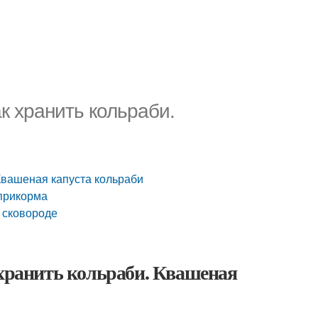
к хранить кольраби.
 Квашеная капуста кольраби
 прикорма
а сковороде
 хранить кольраби. Квашеная