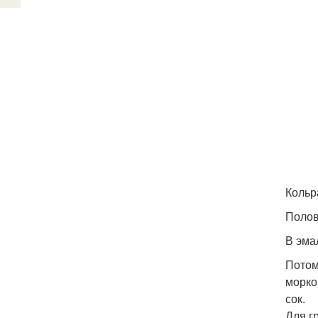
Кольр
Полов
В эма
Потом
морко
сок.
Для г