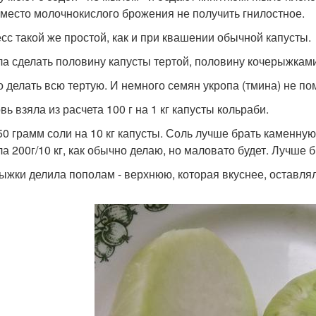
вместо молочнокислого брожения не получить гнилостное.
сс такой же простой, как и при квашении обычной капусты.
а сделать половину капусты тертой, половину кочерыжками
 делать всю тертую. И немного семян укропа (тмина) не по
ь взяла из расчета 100 г на 1 кг капусты кольраби.
50 грамм соли на 10 кг капусты. Соль лучше брать каменную
ла 200г/10 кг, как обычно делаю, но маловато будет. Лучше 
ыжки делила пополам - верхнюю, которая вкуснее, оставля