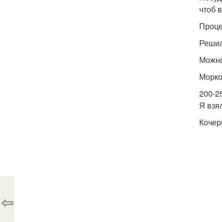
чтоб 
Проце
Решил
Можно
Морков
200-2
Я взя
Кочер
⇦