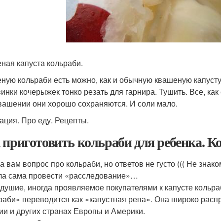
ная капуста кольраби.
ную кольраби есть можно, как и обычную квашеную капусту
инки кочерыжек тонко резать для гарнира. Тушить. Все, как
вашении они хорошо сохраняются. И соли мало.
ация. Про еду. Рецепты.
 приготовить кольраби для ребенка. К
а вам вопрос про кольраби, но ответов не густо ((( Не знак
а сама провести «расследование»…
душие, иногда проявляемое покупателями к капусте кольра
раби» переводится как «капустная репа». Она широко расп
ии и других странах Европы и Америки.