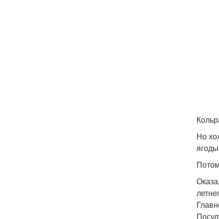
Кольр
Но хо
ягоды
Потом
Оказа
летнег
Главн
Посуд