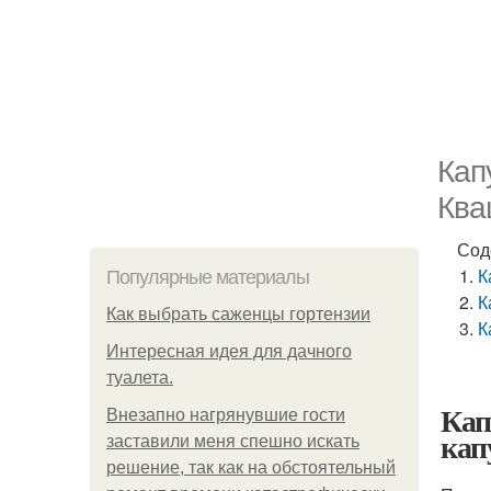
Кап
Ква
Сод
К
Популярные материалы
К
Как выбрать саженцы гортензии
К
Интересная идея для дачного
туалета.
Кап
Внезапно нагрянувшие гости
кап
заставили меня спешно искать
решение, так как на обстоятельный