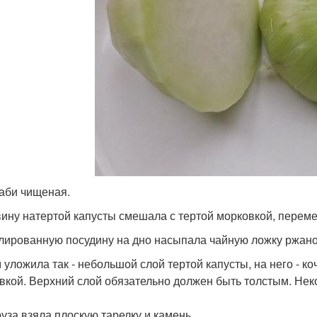
аби чищеная.
ину натертой капусты смешала с тертой морковкой, переме
лированную посудину на дно насыпала чайную ложку ржаной
 уложила так - небольшой слой тертой капусты, на него - к
вкой. Верхний слой обязательно должен быть толстым. Неко
руза взяла плоскую тарелку и камень.