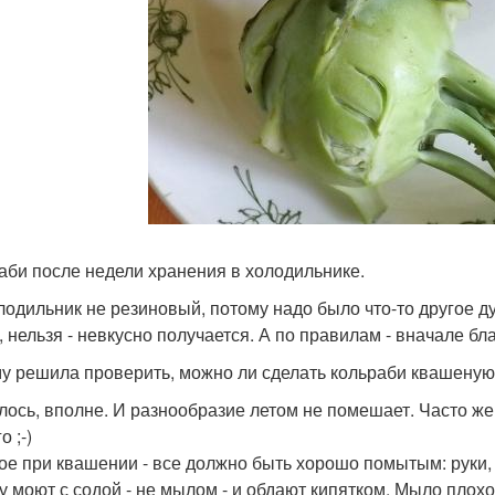
аби после недели хранения в холодильнике.
лодильник не резиновый, потому надо было что-то другое ду
, нельзя - невкусно получается. А по правилам - вначале бл
у решила проверить, можно ли сделать кольраби квашеную
лось, вполне. И разнообразие летом не помешает. Часто же п
о ;-)
ое при квашении - все должно быть хорошо помытым: руки, 
у моют с содой - не мылом - и обдают кипятком. Мыло плохо 