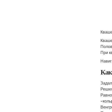
Кваше
Кваше
Полов
При к
Навиг
Как
Задал
Решил
Равно
«коль
Венгр