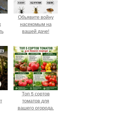
Объявите войну
к
насекомым на
ть
вашей даче!
Топ 5 сортов
т
томатов для
вашего огорода.