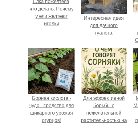
Елка пожелтела,
что делать. Почему
у ели желтеют
Интересная идея
иголки
для дачного
туалета.
С
Борная кислота -
Для эффективной
чудо - средство для
борьбы с
М
шикарного урожая
нежелательной
огурцов!
растительностью на
п
вашем
приусадебном