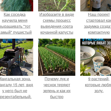
Как соседка
Изобразите в виде
Наш проект
научила меня
схемы процесс
стартовал ка
выращивать "тот
выведения сорта
задумка созда
амый" пушистый
кочанной капусты
компактную
укроп.
от дикого предка.
беседку для
Капусты - KOHL
отдыха.
Мангальная зона.
Почему лук и
9 растений,
ангалу 15 лет, вид
чеснок теряют
которые любя
у него был не
зелень и как их
золу.
резентабельный.
быстро
реанимировать.