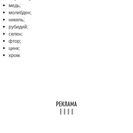
медь;
молибден;
никель;
рубидий;
селен;
фтор;
цинк;
хром.