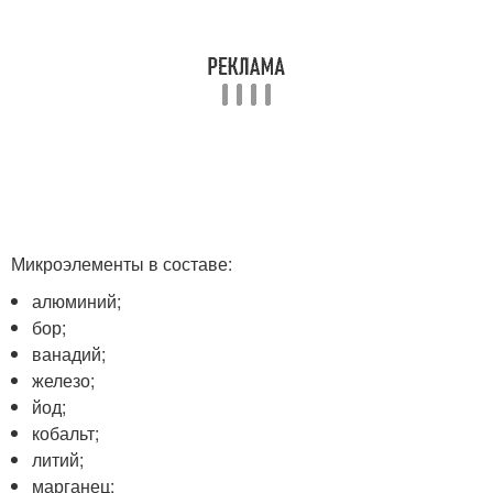
Микроэлементы в составе:
алюминий;
бор;
ванадий;
железо;
йод;
кобальт;
литий;
марганец;