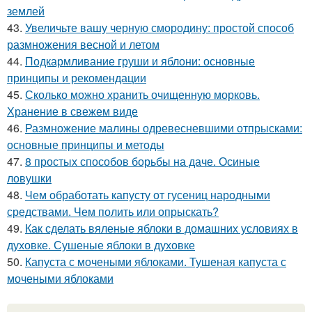
землей
43.
Увеличьте вашу черную смородину: простой способ
размножения весной и летом
44.
Подкармливание груши и яблони: основные
принципы и рекомендации
45.
Сколько можно хранить очищенную морковь.
Хранение в свежем виде
46.
Размножение малины одревесневшими отпрысками:
основные принципы и методы
47.
8 простых способов борьбы на даче. Осиные
ловушки
48.
Чем обработать капусту от гусениц народными
средствами. Чем полить или опрыскать?
49.
Как сделать вяленые яблоки в домашних условиях в
духовке. Сушеные яблоки в духовке
50.
Капуста с мочеными яблоками. Тушеная капуста с
мочеными яблоками