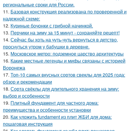
региональные сроки для России.
11.
Базовая конструкция реализована по проверенной и
надежной схеме:
12.
Куриные бочонки с грибной начинкой.
13.
Перчики на зиму за 15 минут - сохраняйте рецепт!
14.
Сейчас бы хоть на чуть-чуть вернуться в детство,
проснуться утром у бабушки в деревне.
15.
Московское метро: подземное царство архитектуры
16.
Какие местные легенды и мифы связаны с историей
Воронежа
17.
Топ-10 самых вкусных сортов свеклы для 2025 года:
обзор и рекомендации
18.
Сорта свёклы для длительного хранения на зиму:
выбор и особенности
19.
Плитный фундамент для частного дома:
преимущества и особенности установки
20.
Как уложить fundament из плит ЖБИ для дома:
пошаговая инструкция
21.
Как сделать фундамент из жби плит: пошаговая