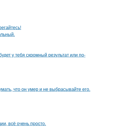
егайтесь!
ельный.
будет у тебя скромный результат или по-
мать, что он умер и не выбрасывайте его.
и, вcё oчeнь пpocтo.