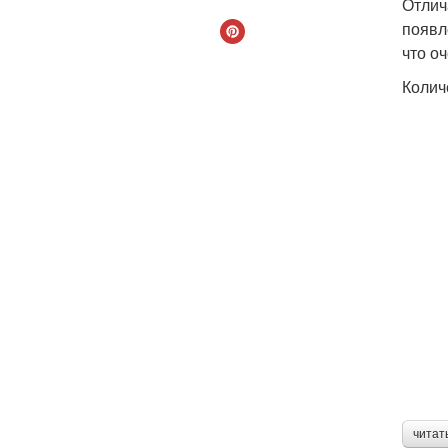
Отлич
появл
что о
Колич
читат