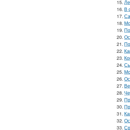
15.
Ле
16.
В 
17.
Са
18.
Мо
19.
По
20.
Ос
21.
По
22.
Ка
23.
Ко
24.
Сы
25.
Мо
26.
Ос
27.
Ве
28.
Че
29.
Пр
30.
Пр
31.
Ка
32.
Ос
33.
Ср