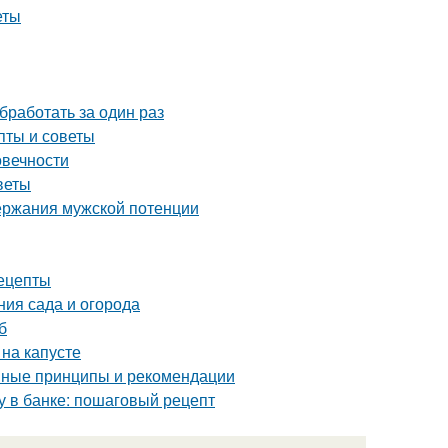
еты
бработать за один раз
пты и советы
овечности
веты
ержания мужской потенции
ецепты
ния сада и огорода
б
 на капусте
овные принципы и рекомендации
му в банке: пошаговый рецепт