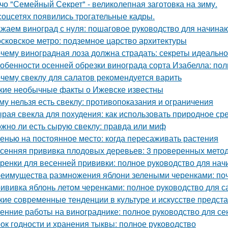
чо "Семейный Секрет" - великолепная заготовка на зиму.
соцсетях появились трогательные кадры.
жаем виноград с нуля: пошаговое руководство для начин
сковское метро: подземное царство архитектуры
чему виноградная лоза должна страдать: секреты идеальн
обенности осенней обрезки винограда сорта Изабелла: пол
чему свеклу для салатов рекомендуется варить
кие необычные факты о Ижевске известны
му нельзя есть свеклу: противопоказания и ограничения
рая свекла для похудения: как использовать природное ср
жно ли есть сырую свеклу: правда или миф
енью на постоянное место: когда пересаживать растения
сенняя прививка плодовых деревьев: 3 проверенных мето
ренки для весенней прививки: полное руководство для на
еимущества размножения яблони зелеными черенками: по
ививка яблонь летом черенками: полное руководство для 
кие современные тенденции в культуре и искусстве предст
енние работы на винограднике: полное руководство для се
ок годности и хранения тыквы: полное руководство