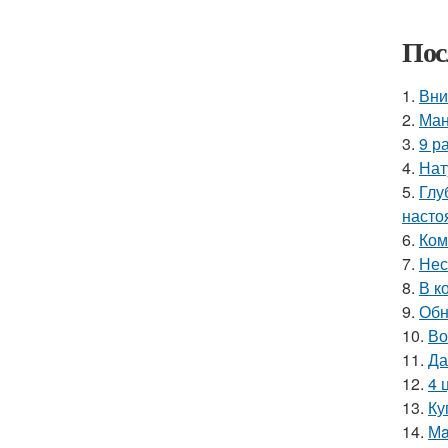
Пос
1.
Вни
2.
Ман
3.
9 р
4.
Нат
5.
Глу
насто
6.
Ком
7.
Нес
8.
В к
9.
Обн
10.
Во
11.
Да
12.
4 
13.
Ку
14.
Мa