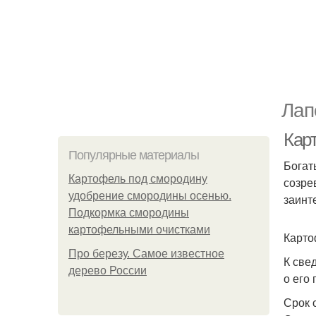
Лап
Кар
Популярные материалы
Богат
Картофель под смородину
созре
удобрение смородины осенью.
заинт
Подкормка смородины
картофельными очистками
Карто
Про березу. Самое известное
К све
дерево России
о его
Срок 