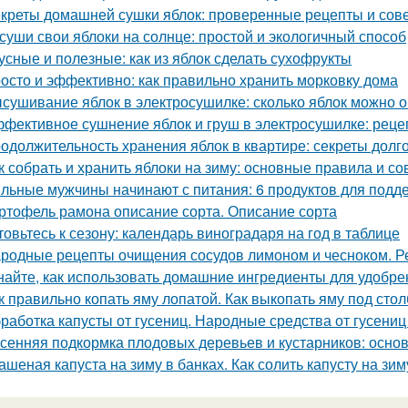
креты домашней сушки яблок: проверенные рецепты и сов
суши свои яблоки на солнце: простой и экологичный способ
усные и полезные: как из яблок сделать сухофрукты
осто и эффективно: как правильно хранить морковку дома
сушивание яблок в электросушилке: сколько яблок можно о
фективное сушнение яблок и груш в электросушилке: реце
одолжительность хранения яблок в квартире: секреты долг
к собрать и хранить яблоки на зиму: основные правила и со
льные мужчины начинают с питания: 6 продуктов для подд
ртофель рамона описание сорта. Описание сорта
товьтесь к сезону: календарь виноградаря на год в таблице
родные рецепты очищения сосудов лимоном и чесноком. Р
найте, как использовать домашние ингредиенты для удобре
к правильно копать яму лопатой. Как выкопать яму под стол
работка капусты от гусениц. Народные средства от гусениц
сенняя подкормка плодовых деревьев и кустарников: осн
ашеная капуста на зиму в банках. Как солить капусту на зи