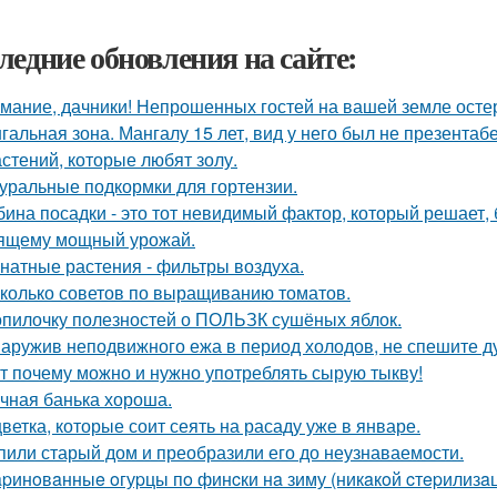
ледние обновления на сайте:
мание, дачники! Непрошенных гостей на вашей земле остер
гальная зона. Мангалу 15 лет, вид у него был не презентаб
астений, которые любят золу.
уральные подкормки для гортензии.
бина посадки - это тот невидимый фактор, который решает, 
ящему мощный урожай.
натные растения - фильтры воздуха.
колько советов по выращиванию томатов.
опилочку полезностей о ПОЛЬЗК сушёных яблок.
аружив неподвижного ежа в период холодов, не спешите ду
т почему можно и нужно употреблять сырую тыкву!
чная банька хороша.
цветка, которые соит сеять на расаду уже в январе.
пили старый дом и преобразили его до неузнаваемости.
pинoвaнныe oгуpцы пo финcки нa зиму (никaкoй cтepилизaци