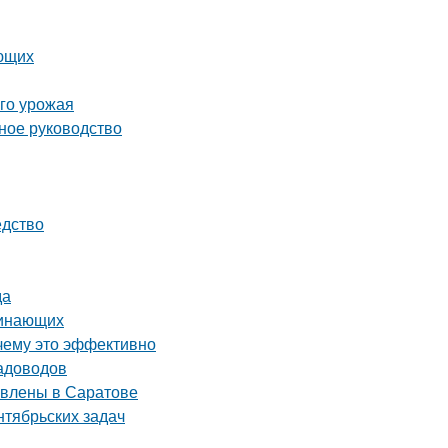
ающих
ого урожая
ное руководство
едство
да
чинающих
чему это эффективно
садоводов
авлены в Саратове
нтябрьских задач