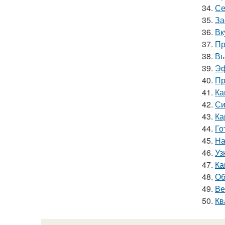
34.
Се
35.
За
36.
Вк
37.
Пр
38.
Вы
39.
Эф
40.
Пр
41.
Ка
42.
Си
43.
Ка
44.
Го
45.
На
46.
Уз
47.
Ка
48.
Об
49.
Ве
50.
Кв