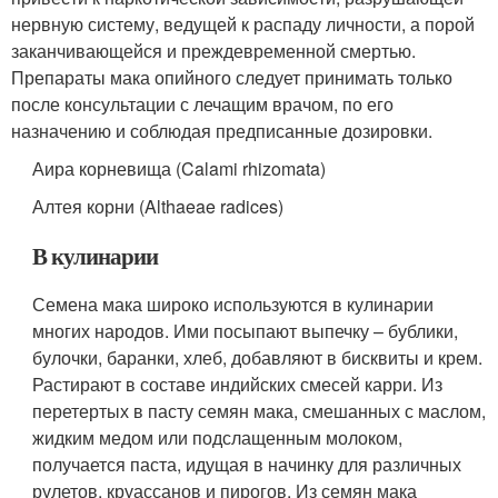
нервную систему, ведущей к распаду личности, а порой
заканчивающейся и преждевременной смертью.
Препараты мака опийного следует принимать только
после консультации с лечащим врачом, по его
назначению и соблюдая предписанные дозировки.
Аира корневища (Calami rhizomata)
Алтея корни (Althaeae radices)
В кулинарии
Семена мака широко используются в кулинарии
многих народов. Ими посыпают выпечку – бублики,
булочки, баранки, хлеб, добавляют в бисквиты и крем.
Растирают в составе индийских смесей карри. Из
перетертых в пасту семян мака, смешанных с маслом,
жидким медом или подслащенным молоком,
получается паста, идущая в начинку для различных
рулетов, круассанов и пирогов. Из семян мака