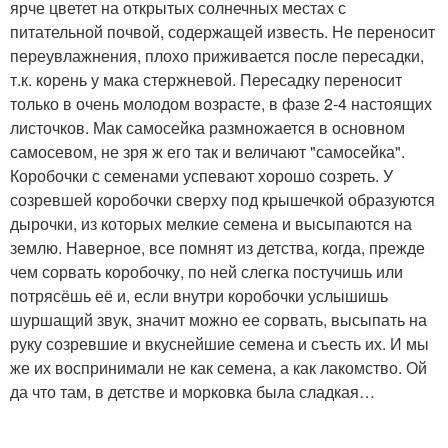
ярче цветет на открытых солнечных местах с
питательной почвой, содержащей известь. Не переносит
переувлажнения, плохо приживается после пересадки,
т.к. корень у мака стержневой. Пересадку переносит
только в очень молодом возрасте, в фазе 2-4 настоящих
листочков. Мак самосейка размножается в основном
самосевом, не зря ж его так и величают "самосейка".
Коробочки с семенами успевают хорошо созреть. У
созревшей коробочки сверху под крышечкой образуются
дырочки, из которых мелкие семена и высыпаются на
землю. Наверное, все помнят из детства, когда, прежде
чем сорвать коробочку, по ней слегка постучишь или
потрясёшь её и, если внутри коробочки услышишь
шуршащий звук, значит можно ее сорвать, высыпать на
руку созревшие и вкуснейшие семена и съесть их. И мы
же их воспринимали не как семена, а как лакомство. Ой
да что там, в детстве и морковка была сладкая…