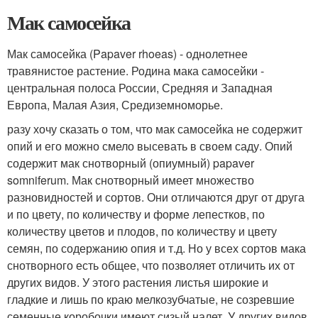
Мак самосейка
Мак самосейка (Papaver rhoeas) - однолетнее
травянистое растение. Родина мака самосейки -
центральная полоса России, Средняя и Западная
Европа, Малая Азия, Средиземноморье.
разу хочу сказать о том, что мак самосейка не содержит
опий и его можно смело высевать в своем саду. Опий
содержит мак снотворный (опиумный) papaver
somniferum. Мак снотворный имеет множество
разновидностей и сортов. Они отличаются друг от друга
и по цвету, по количеству и форме лепестков, по
количеству цветов и плодов, по количеству и цвету
семян, по содержанию опия и т.д. Но у всех сортов мака
снотворного есть общее, что позволяет отличить их от
других видов. У этого растения листья широкие и
гладкие и лишь по краю мелкозубчатые, не созревшие
семенные коробочки имеют сизый налет. У других видов