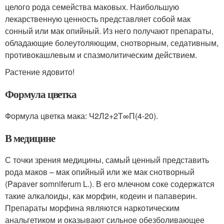
целого рода семейства маковых. Наибольшую
лекарственную ценность представляет собой мак
сонный или мак опийный. Из него получают препараты,
обладающие болеутоляющим, снотворным, седативным,
противокашлевым и спазмолитическим действием.
Растение ядовито!
Формула цветка
Формула цветка мака: Ч2Л2+2Т∞П(4-20).
В медицине
С точки зрения медицины, самый ценный представить
рода маков – мак опийный или же мак снотворный
(Papaver somniferum L.). В его млечном соке содержатся
такие алкалоиды, как морфин, кодеин и папаверин.
Препараты морфина являются наркотическим
анальгетиком и оказывают сильное обезболивающее