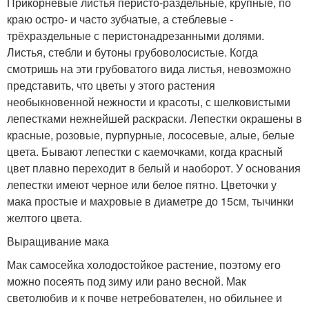
Прикорневые листья перисто-раздельные, крупные, по
краю остро- и часто зубчатые, а стеблевые -
трёхраздельные с перистонадрезанными долями.
Листья, стебли и бутоны грубоволосистые. Когда
смотришь на эти грубоватого вида листья, невозможно
представить, что цветы у этого растения
необыкновенной нежности и красоты, с шелковистыми
лепестками нежнейшей раскраски. Лепестки окрашены в
красные, розовые, пурпурные, лососевые, алые, белые
цвета. Бывают лепестки с каемочками, когда красный
цвет плавно переходит в белый и наоборот. У основания
лепестки имеют черное или белое пятно. Цветочки у
мака простые и махровые в диаметре до 15см, тычинки
желтого цвета.
Выращивание мака
Мак самосейка холодостойкое растение, поэтому его
можно посеять под зиму или рано весной. Мак
светолюбив и к почве нетребователен, но обильнее и