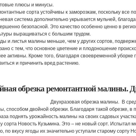
товые плюсы и минусы.
онтантные сорта устойчивы к заморозкам, поскольку все п
невая система дополнительно укрывается мульчей, благода
ершенно безопасной. Это качество особенно ценно в реги
ьтуры выращиваться с большим трудом.
ды и листья малины меньше, чем у других сортов, подверж
зано с тем, что основное цветение и плодоношение происхо
ее активны. Кроме того, благодаря своевременной уборке 
виться и причинить вред растению.
йная обрезка ремонтантной малины. Д
разовая обрезка малины. В средней полос
ы, способом двойной обрезки. Благодаря такой обрезке, в
 раза поднять урожайность малины на своих садовых участ
у сорта Новость Кузьмина. Это – не новый сорт. Испытал мн
о, по вкусу ягоды их значительно уступали старому сорту Н