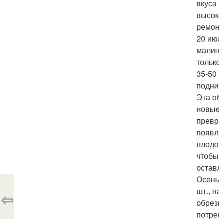
вкуса
высок
ремон
20 ию
малин
тольк
35-50
подни
Эта о
новые
превр
появл
плодо
чтобы
остав
Осень
шт., 
⇦
обрез
потре