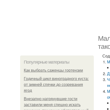
Мал
так
Сод
М
Популярные материалы
Как выбрать саженцы гортензии
Д
Годичный цикл виноградного куста:
Ч
от зимней спячки до созревания
н
ягод
М
о
Внезапно нагрянувшие гости
заставили меня спешно искать