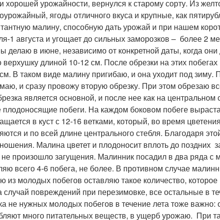
 и хорошей урожайности, вернулся к старому сорту. Из жел
оурожайный, ягоды отличного вкуса и крупные, как пятируб
тантную малину, способную дать урожай и при нашем коротк
ля-1 августа и угощает до сильных заморозков – более 2 
ы делаю в июне, независимо от конкретной даты, когда они 
о верхушку длиной 10-12 см. После обрезки на этих побегах
 см. В таком виде малину пригибаю, и она уходит под зиму.
маю, и сразу провожу вторую обрезку. При этом обрезаю все
брезка является основной, и после нее как на центральном 
 плодоносящие побеги. На каждом боковом побеге вырастае
ащается в куст с 12-16 ветками, который, во время цветен
яются и по всей длине центрального стебля. Благодаря этой
ношения. Малина цветет и плодоносит вплоть до поздних за
 не произошло загущения. Малинник посадил в два ряда с м
ляю всего 4-6 побега, не более. В противном случае малинни
ю из молодых побегов оставляю такое количество, которое
на случай повреждений при перезимовке, все остальные в т
ка не нужных молодых побегов в течение лета тоже важно: 
бляют много питательных веществ, в ущерб урожаю. При т