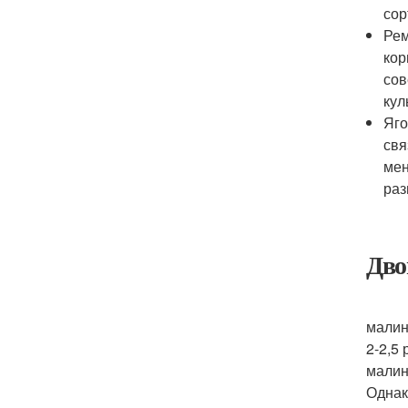
сор
Рем
кор
сов
кул
Яго
свя
мен
раз
Дво
Двух
малин
2-2,5
малин
Однак