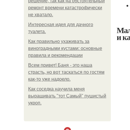
решение, так как на обстоятельный
ремонт времени катастрофически
не хватало.
Интересная идея для дачного
Мал
туалета.
и к
Как правильно ухаживать за
виноградными кустами: основные
правила и рекомендации
Всем привет! Баня - это наша
страсть, но вот таскаться по гостям
как-то уже надоело.
Как соседка научила меня
выращивать "тот Самый" пушистый
укроп.