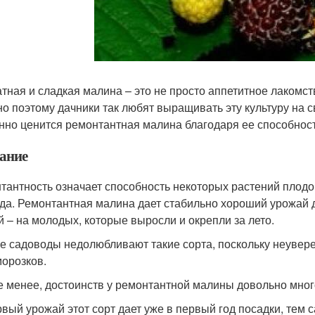
тная и сладкая малина – это не просто аппетитное лакомств
о поэтому дачники так любят выращивать эту культуру на 
нно ценится ремонтантная малина благодаря ее способности
ание
тантность означает способность некоторых растений плодо
да. Ремонтантная малина дает стабильно хороший урожай дв
й – на молодых, которые выросли и окрепли за лето.
е садоводы недолюбливают такие сорта, поскольку неувере
морозков.
е менее, достоинств у ремонтантной малины довольно мног
вый урожай этот сорт дает уже в первый год посадки, тем