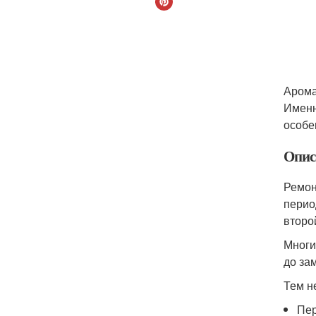
Арома
Именн
особе
Опис
Ремон
перио
второ
Многи
до за
Тем н
Пер