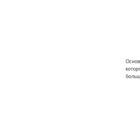
Основ
котор
больш