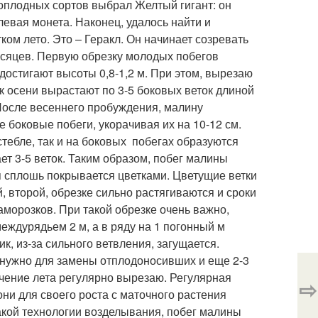
топлодных сортов выбрал Желтый гигант: он
левая монета. Наконец, удалось найти и
ом лето. Это – Геракл. Он начинает созревать
месяцев. Первую обрезку молодых побегов
достигают высоты 0,8-1,2 м. При этом, вырезаю
 к осени вырастают по 3-5 боковых веток длиной
 После весеннего пробуждения, малину
 боковые побеги, укорачивая их на 10-12 см.
стебле, так и на боковых побегах образуются
т 3-5 веток. Таким образом, побег малины
ия сплошь покрывается цветками. Цветущие ветки
, второй, обрезке сильно растягиваются и сроки
морозков. При такой обрезке очень важно,
еждурядьем 2 м, а в ряду на 1 погонный м
к, из-за сильного ветвления, загущается.
 нужно для замены отплодоносивших и еще 2-3
ечение лета регулярно вырезаю. Регулярная
⇨
они для своего роста с маточного растения
акой технологии возделывания, побег малины