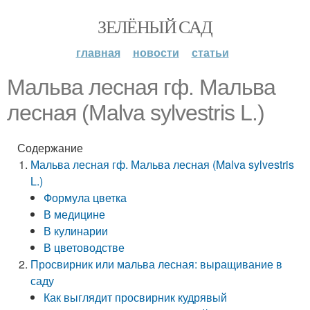
ЗЕЛЁНЫЙ САД
главная
новости
статьи
Мальва лесная гф. Мальва
лесная (Malva sylvestris L.)
Содержание
Мальва лесная гф. Мальва лесная (Malva sylvestris
L.)
Формула цветка
В медицине
В кулинарии
В цветоводстве
Просвирник или мальва лесная: выращивание в
саду
Как выглядит просвирник кудрявый