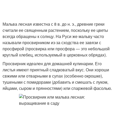
Мальва лесная известна с 8 в. до н. э., древние греки
считали ее священным растением, поскольку ее цветы
всегда обращены к солнцу. На Руси же мальву часто
называли просвирником из-за сходства ее завязи с
просфирой (просвирка или просфора — это небольшой
круглый хлебец, используемый в церковных обрядах).
Просвирник идеален для домашней кулинарии. Его
листья имеют приятный сладковатый вкус. Они хороши
свжими или отварными в супах (особенно окрошке),
тушеными с помидорами (добавить и смешать с луком,
яйцами, сыром и прянностями) или спаржевой фасолью.