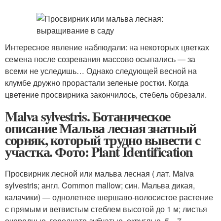
Интересное явление наблюдали: на некоторых цветках
семена после созревания массово осыпались — за
всеми не уследишь… Однако следующей весной на
клумбе дружно прорастали зеленые ростки. Когда
цветение просвирника закончилось, стебель обрезали.
Malva sylvestris. Ботаническое
описание Мальва лесная знатный
сорняк, который трудно вывести с
участка. Фото: Plant Identification
Просвирник лесной или мальва лесная ( лат. Malva
sylvestris; англ. Common mallow; син. Мальва дикая,
калачики) — однолетнее шершаво-волосистое растение
с прямым и ветвистым стеблем высотой до 1 м; листья
очередные, городчато-зубчатые, округлые, 5—7-