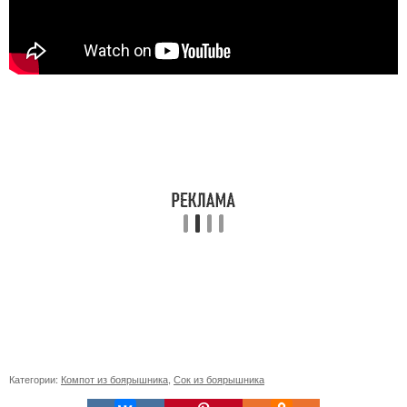
Категории:
Компот из боярышника
,
Сок из боярышника