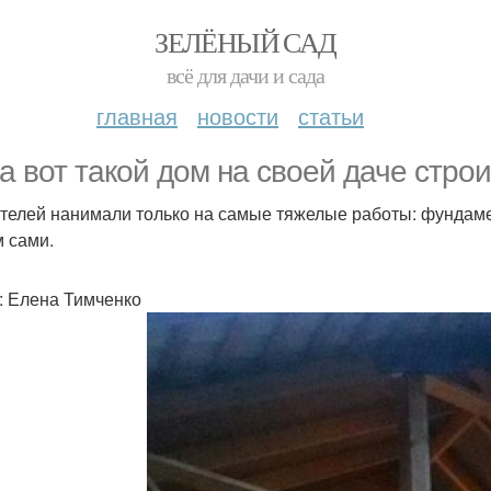
ЗЕЛЁНЫЙ САД
всё для дачи и сада
главная
новости
статьи
а вот такой дом на своей даче стро
телей нанимали только на самые тяжелые работы: фундамен
 сами.
: Елена Тимченко