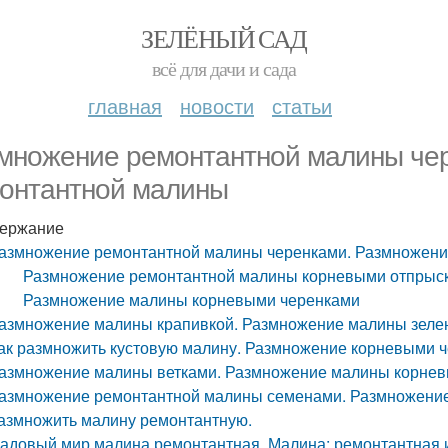
ЗЕЛЁНЫЙ САД
всё для дачи и сада
главная
новости
статьи
множение ремонтантной малины че
онтантной малины
ержание
азмножение ремонтантной малины черенками. Размножени
Размножение ремонтантной малины корневыми отпрыс
Размножение малины корневыми черенками
азмножение малины крапивкой. Размножение малины зелен
ак размножить кустовую малину. Размножение корневыми 
азмножение малины ветками. Размножение малины корне
азмножение ремонтантной малины семенами. Размножение 
азмножить малину ремонтантную.
адовый мир малина ремонтантная. Малина; ремонтантная 