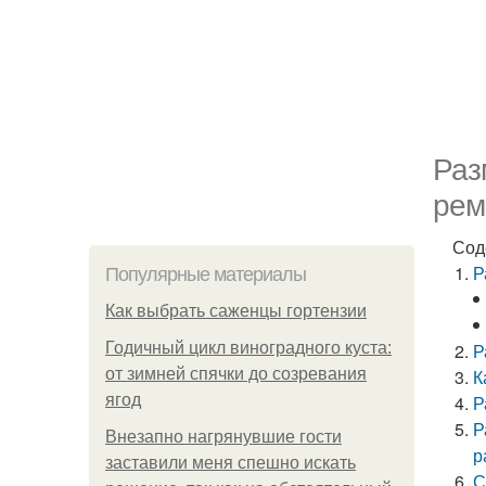
Раз
рем
Сод
Р
Популярные материалы
Как выбрать саженцы гортензии
Годичный цикл виноградного куста:
Р
от зимней спячки до созревания
К
ягод
Р
Р
Внезапно нагрянувшие гости
р
заставили меня спешно искать
С