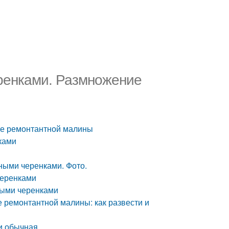
ренками. Размножение
е ремонтантной малины
ками
ыми черенками. Фото.
черенками
выми черенками
ремонтантной малины: как развести и
и обычная