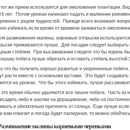
т же прием используется для омоложения плантации. Вед
15 лет. Потом урожаи начинают падать и малинник рекомен
ряжено с рядом трудностей. Прежде всего возникает вопрос
но избежать если время от времени заниматься омоложен
 размножения малины, корневые отпрыски используются ка
рыски приживаются лучше. Для посадки следует выбирать 
ным стеблем. При высаживании следите что бы корень был
хушку побега лучше обрезать и оставить стебель высотой 3
что бы получить хорошо развитые и укорененные побеги, п
ут расти вместе с основными кустами. Это будет создават
жется на урожае. Что бы этого избежать, лучше рассаживат
то время обычно удаляются все лишне побеги. Часть из н
есадить либо в школки на доращивание, либо на постоянно
ивать и обязательно притенять от солнца. Еще лучше если
и вам повезет и погода будет пасмурная, то можно обойтись 
змножение малины корневыми черенками