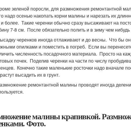
ме зеленой поросли, для размножения ремонтантной мали
го надо осенью накопать корни малины и нарезать их длин
 и более. Такие черенки обычно сразу высаживают на пост
бину 7-8 см. После обязательно полить и в зиму чем нибудь
адку черенков иногда отлаживают и до весны. Что бы он
жными опилками и поместить в погреб. Если вы перенесете 
личить численность посадочного материала. Просто на ка
товых почек. Поделив черенки на части по числу пробудивш
енцев. Конечно такие маленькие росточки надо вначале по
растут высадить их в грунт.
множение ремонтантной малины проводят иногда делением 
пользуется.
множение малины крапивкой. Размно
енками. Фото.