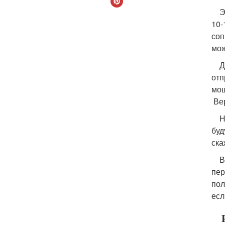
Это
10-
соп
мож
Для
отп
мощ
Вер
Но 
буд
ска
В э
пер
пол
есл
Ра