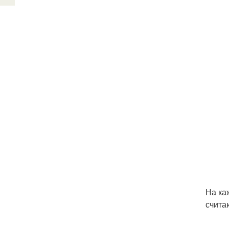
На ка
счита