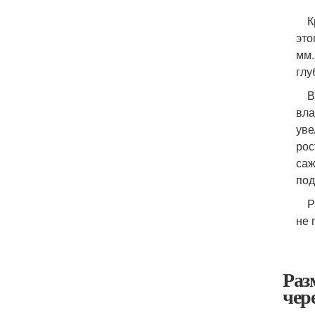
Кро
это
мм.
глу
Выс
вла
уве
рос
саж
под
Раз
не 
Раз
чер