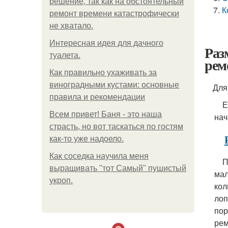
решение, так как на обстоятельный
К
ремонт времени катастрофически
не хватало.
Интересная идея для дачного
Раз
туалета.
рем
Как правильно ухаживать за
виноградными кустами: основные
Для р
правила и рекомендации
Ещё
Всем привет! Баня - это наша
нач
страсть, но вот таскаться по гостям
как-то уже надоело.
Как соседка научила меня
Про
выращивать "тот Самый" пушистый
мал
укроп.
кол
лоп
пор
рем