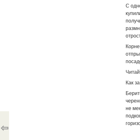
С одн
купил
получ
размн
отрос
Корне
отпры
посад
Читай
Как з
Берит
черен
не ме
подко
гориз
⇦