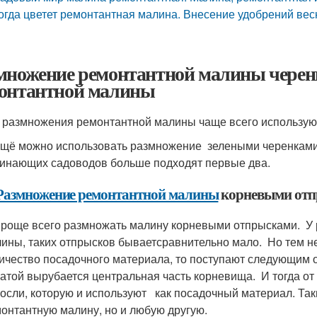
огда цветет ремонтантная малина. Внесение удобрений вес
множение ремонтантной малины черен
онтантной малины
азмножения ремонтантной малины чаще всего используют 
 можно использовать размножение зелеными черенками, 
инающих садоводов больше подходят первые два.
Размножение ремонтантной малины
корневыми от
ще всего размножать малину корневыми отпрысками. У ре
ины, таких отпрысков бываетсравнительно мало. Но тем н
ичество посадочного материала, то поступают следующим 
атой вырубается центральная часть корневища. И тогда от
осли, которую и используют как посадочный материал. Та
онтантную малину, но и любую другую.