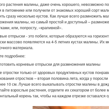
ого растения малины, даже очень хорошего, невозможно п
и в питомнике или получили от знакомых хороший сорт мали
ить сразу несколько кустов. Как лучше всего размножить м
ожения малины, но самый простой и доступный – размнож
тками, или, попросту, «крапивкой».
вые отпрыски - это побеги, которые образуются на горизо
ски массово появляются на 4-5 летних кустах малины. Их м
очного материала.
те подробнее:
аготовить корневые отпрыски для размножения малины
е отростки только от здоровых продуктивных кустов понра
кования отростков – вторая половина лета, когда у порос
нее 10 см. Лучше всего выкапывать отростки малины в дож
пайте взрослые растения, отделите их секатором от более
онтальный корень так, чтобы на каждом отрезке оставался о