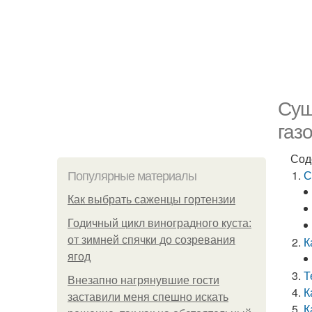
Суш
газ
Сод
С
Популярные материалы
Как выбрать саженцы гортензии
Годичный цикл виноградного куста:
от зимней спячки до созревания
К
ягод
Т
Внезапно нагрянувшие гости
К
заставили меня спешно искать
К