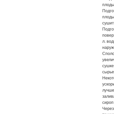
плоды
Подго
плоды
сушит
Подго
поверх
л. во
наруж
Споло
увели
сушке
сырье
Некот
ускор
лучше
залив
сироп
Через