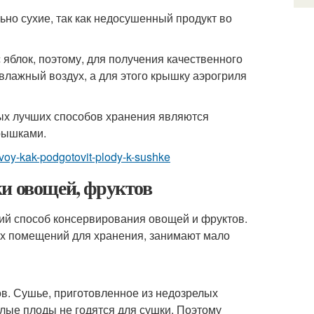
ьно сухие, так как недосушенный продукт во
 яблок, поэтому, для получения качественного
 влажный воздух, а для этого крышку аэрогриля
ых лучших способов хранения являются
рышками.
ovoy-kak-podgotovit-plody-k-sushke
ки овощей, фруктов
ий способ консервирования овощей и фруктов.
х помещений для хранения, занимают мало
в. Сушье, приготовленное из недозрелых
елые плоды не годятся для сушки. Поэтому