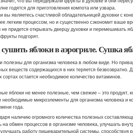
 значит, что вы передержали фрукты в духовке и они перес
лне годятся для приготовления компота или узвара.
и вы являетесь счастливой обладательницей духовки с конв
ее легким процессом, но и существенно сэкономит ваше вр
 не придется открывать дверцу духовки и перемешивать яб
 фрукты подгорят.
 сушить яблоки в аэрогриле. Сушка яб
и полезны для организма человека в любом виде. Но прива
ных веществ содержащихся в них теряется безвозвратно. Да
х сортах остается необходимое количество витаминов.
ые яблоки не менее полезные, чем свежие – это продукт, к
е необходимые микроэлементы для организма человека и к
емени года.
даря наличию огромного количества полезных составляющи
ь на обмен процессов в организме человека, улучшать вну
 улучшать работу пищеварительной системы, способствуя 