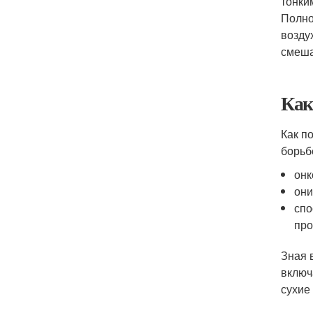
тонки
Полно
возду
смеша
Как
Как п
борьб
онк
они
спо
про
Зная 
включ
сухие