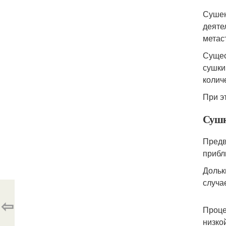
Сушен
деяте
метас
Сущес
сушки
колич
При э
Сушк
Предв
прибл
Дольк
случа
⇦
Проце
низко