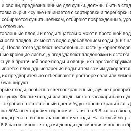
 и овощи, предназначенные для сушки, должны быть в стад
товка сырья к сушке начинается с сортировки и переборки
 собираются сушить целиком, отбирают поврежденные, уро
ь отдельно.
товленные плоды и ягоды тщательно моют в проточной воде
ности плодов, их моют в воде с добавлением соды (5-6 г на 
ды). После этого удаляют несъедобные части: у корнеплодов
ные кроющие листья, у ягод удаляют плодоножки и остатки 
снув в проточной воде плоды и овощи, их нарезают кружка
чивается площадь испарения воды и тем самым ускоряется
, их предварительно отбеливают в растворе соли или лимонн
 бланшируют.
орые плоды, особенно светлоокрашенные, лучше проварить 
ит сушку. Кислые плоды или ягоды можно засахарить до сушк
 сохраняют естественный цвет и будут хорошо храниться. Д
ают 50%-ным горячим сиропом и ставят на 6-8 часов в холо
 подогревают и вновь заливают им ягоды. На каждый литр 
 6-8 часов сироп с ягодами доводят до кипения и вновь о