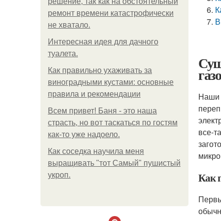
решение, так как на обстоятельный
К
ремонт времени катастрофически
В
не хватало.
Интересная идея для дачного
туалета.
Суш
газ
Как правильно ухаживать за
виноградными кустами: основные
правила и рекомендации
Наши 
переп
Всем привет! Баня - это наша
элект
страсть, но вот таскаться по гостям
все-т
как-то уже надоело.
загот
Как соседка научила меня
микро
выращивать "тот Самый" пушистый
Как 
укроп.
Первы
обычн