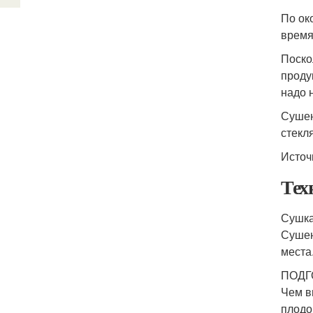
По ок
время
Поско
проду
надо 
Сушен
стекл
Источ
Тех
Сушка
Сушен
места
ПОДГ
Чем в
плодо