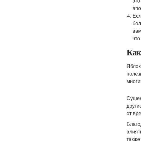
это
впо
Есл
бол
вам
что
Как
Яблок
полез
многи
Сушен
други
от вр
Благо
влият
также