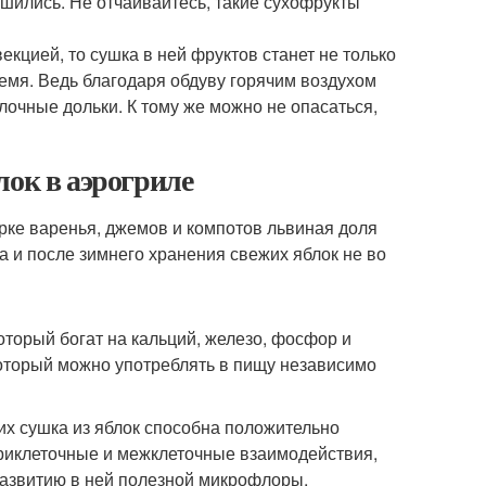
ушились. Не отчаивайтесь, такие сухофрукты
екцией, то сушка в ней фруктов станет не только
емя. Ведь благодаря обдуву горячим воздухом
лочные дольки. К тому же можно не опасаться,
лок в аэрогриле
рке варенья, джемов и компотов львиная доля
 и после зимнего хранения свежих яблок не во
оторый богат на кальций, железо, фосфор и
оторый можно употреблять в пищу независимо
х сушка из яблок способна положительно
триклеточные и межклеточные взаимодействия,
развитию в ней полезной микрофлоры.