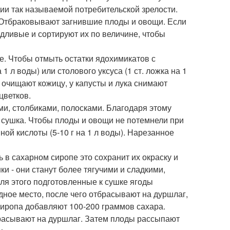
ии так называемой потребительской зрелости.
. Отбраковывают загнившие плоды и овощи. Если
дливые и сортируют их по величине, чтобы
. Чтобы отмыть остатки ядохимикатов с
1 л воды) или столового уксуса (1 ст. ложка на 1
 очищают кожицу, у капусты и лука снимают
цветков.
ми, столбиками, полосками. Благодаря этому
 сушка. Чтобы плоды и овощи не потемнели при
ой кислоты (5-10 г на 1 л воды). Нарезанное
в сахарном сиропе это сохранит их окраску и
и - они станут более тягучими и сладкими,
ля этого подготовленные к сушке ягоды
дное место, после чего отбрасывают на дуршлаг,
сиропа добавляют 100-200 граммов сахара.
тбрасывают на дуршлаг. Затем плоды рассыпают