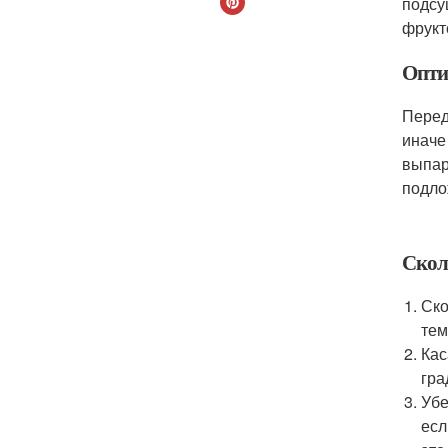
подсу
фрукт
Опти
Перед
иначе
выпар
подло
Скол
Ско
тем
Кас
гра
Убе
есл