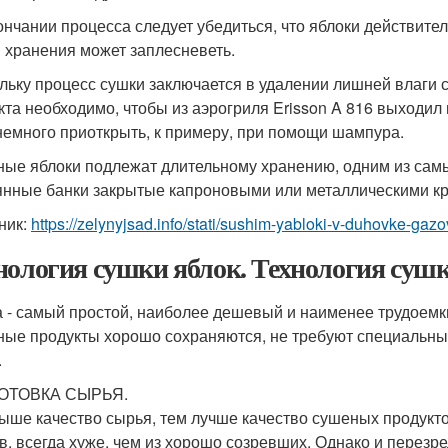
ончании процесса следует убедиться, что яблоки действител
 хранения может заплесневеть.
льку процесс сушки заключается в удалении лишней влаги с
кта необходимо, чтобы из аэрогриля Erisson A 816 выходил
немного приоткрыть, к примеру, при помощи шампура.
ые яблоки подлежат длительному хранению, одним из сам
янные банки закрытые капроновыми или металлическими к
ник:
https://zelynyjsad.info/stati/sushim-yabloki-v-duhovke-gaz
нология сушки яблок. Технология суш
 - самый простой, наиболее дешевый и наименее трудоемк
ые продукты хорошо сохраняются, не требуют специальны
.
ОТОВКА СЫРЬЯ.
ыше качество сырья, тем лучше качество сушеных продукто
в, всегда хуже, чем из хорошо созревших. Однако и перезр