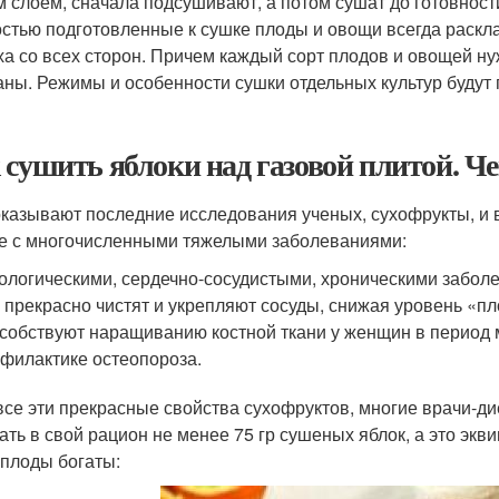
м слоем, сначала подсушивают, а потом сушат до готовност
стью подготовленные к сушке плоды и овощи всегда раскла
ха со всех сторон. Причем каждый сорт плодов и овощей ну
ны. Режимы и особенности сушки отдельных культур будут 
 сушить яблоки над газовой плитой. Ч
оказывают последние исследования ученых, сухофрукты, и в
е с многочисленными тяжелыми заболеваниями:
ологическими, сердечно-сосудистыми, хроническими забол
 прекрасно чистят и укрепляют сосуды, снижая уровень «пл
собствуют наращиванию костной ткани у женщин в период 
филактике остеопороза.
все эти прекрасные свойства сухофруктов, многие врачи‑д
ать в свой рацион не менее 75 гр сушеных яблок, а это экв
 плоды богаты: