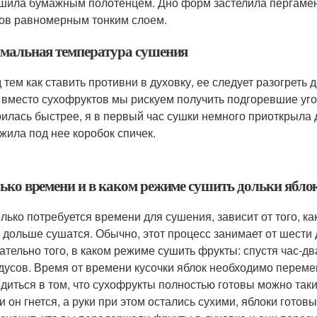
шила бумажным полотенцем. Дно форм застелила пергамент
ов равномерным тонким слоем.
мальная температура сушения
 тем как ставить противни в духовку, ее следует разогреть 
 вместо сухофруктов мы рискуем получить подгоревшие уго
илась быстрее, я в первый час сушки немного приоткрыла д
жила под нее коробок спичек.
ько времени и в каком режиме сушить дольки ябло
лько потребуется времени для сушения, зависит от того, 
 дольше сушатся. Обычно, этот процесс занимает от шести 
ательно того, в каком режиме сушить фрукты: спустя час-д
дусов. Время от времени кусочки яблок необходимо переме
диться в том, что сухофрукты полностью готовы можно так
и он гнется, а руки при этом остались сухими, яблоки гото