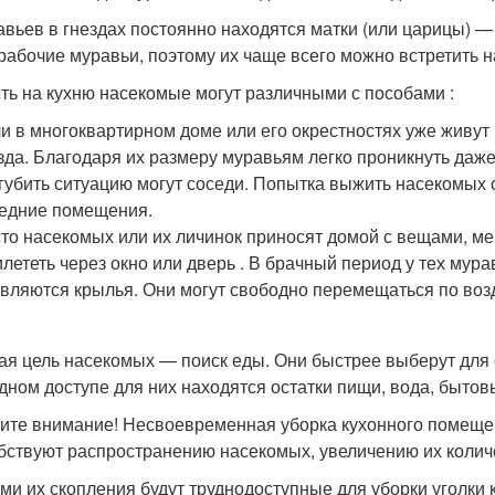
авьев в гнездах постоянно находятся матки (или царицы) 
рабочие муравьи, поэтому их чаще всего можно встретить н
ть на кухню насекомые могут различными с пособами :
и в многоквартирном доме или его окрестностях уже живут 
зда. Благодаря их размеру муравьям легко проникнуть даж
губить ситуацию могут соседи. Попытка выжить насекомых 
едние помещения.
то насекомых или их личинок приносят домой с вещами, меб
лететь через окно или дверь . В брачный период у тех му
вляются крылья. Они могут свободно перемещаться по воз
ая цель насекомых — поиск еды. Они быстрее выберут для 
дном доступе для них находятся остатки пищи, вода, бытов
ите внимание! Несвоевременная уборка кухонного помеще
бствуют распространению насекомых, увеличению их колич
ми их скопления будут труднодоступные для уборки уголки