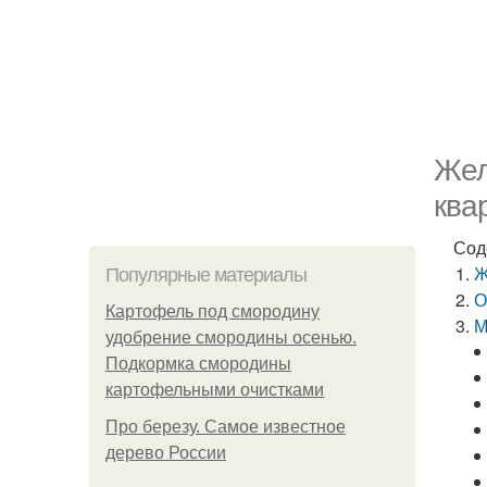
Жел
ква
Сод
Ж
Популярные материалы
О
Картофель под смородину
М
удобрение смородины осенью.
Подкормка смородины
картофельными очистками
Про березу. Самое известное
дерево России