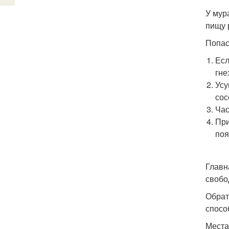
У мур
пищу 
Попас
Есл
гне
Усу
сос
Час
При
поя
Главн
свобо
Обрат
спосо
Места