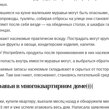
ных.
вшиеся на кухне маленькие муравьи могут быть опасными д
опроводы, туалеты, собирая отбросы на улице они становя
ляют после себя везде — на обеденных столах, в шкафах гар
енцах.
кают насекомые практически всюду. Пострадать могут крупы
ые фрукты и овощи, кондитерские изделия, напитки.
! Употреблять продукты после проникновения в них насеко
 попасть внутрь емкости муравьи могут, а выбраться обратн
аемые запасы насекомые складывают в скрытых от посторо
ми. Там они гниют, плесневеют, становясь питательной сре
авьи в многоквартирном доме((((
ки, купили квартиру, вьехали месяц назад и обнаружили ме
 3 лет и уже успели атаковать весь дом. Написала заявление