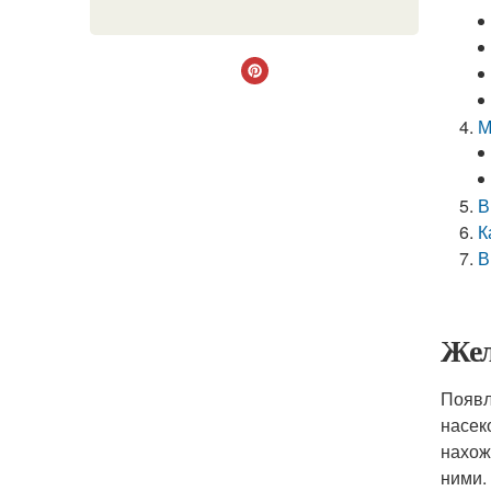
М
В
К
В
Жел
Появл
насек
нахож
ними.