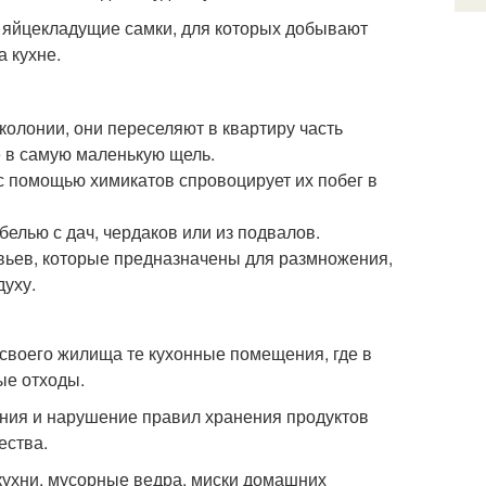
— яйцекладущие самки, для которых добывают
а кухне.
колонии, они переселяют в квартиру часть
е в самую маленькую щель.
с помощью химикатов спровоцирует их побег в
елью с дач, чердаков или из подвалов.
равьев, которые предназначены для размножения,
духу.
своего жилища те кухонные помещения, где в
ые отходы.
ния и нарушение правил хранения продуктов
ества.
 кухни, мусорные ведра, миски домашних