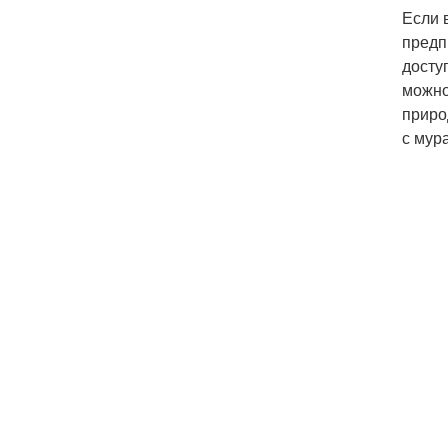
Если 
предп
досту
можно
приро
с мур