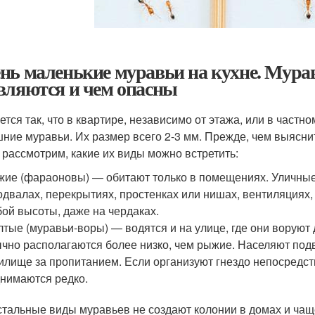
нь маленькие муравьи на кухне. Мурав
вляются и чем опасны
ется так, что в квартире, независимо от этажа, или в час
ние муравьи. Их размер всего 2-3 мм. Прежде, чем выясни
, рассмотрим, какие их виды можно встретить:
ие (фараоновы) — обитают только в помещениях. Уличные 
одвалах, перекрытиях, простенках или нишах, вентиляциях,
ой высоты, даже на чердаках.
тые (муравьи-воры) — водятся и на улице, где они воруют 
чно располагаются более низко, чем рыжие. Населяют под
илище за пропитанием. Если организуют гнездо непосредст
нимаются редко.
стальные виды муравьев не создают колонии в домах и чащ