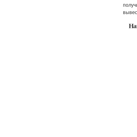
получ
вывес
На