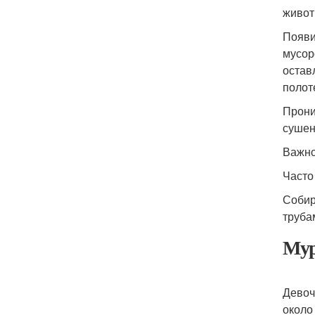
живот
Появи
мусор
остав
полот
Прони
сушен
Важно
Часто
Собир
труба
Мур
Девоч
около