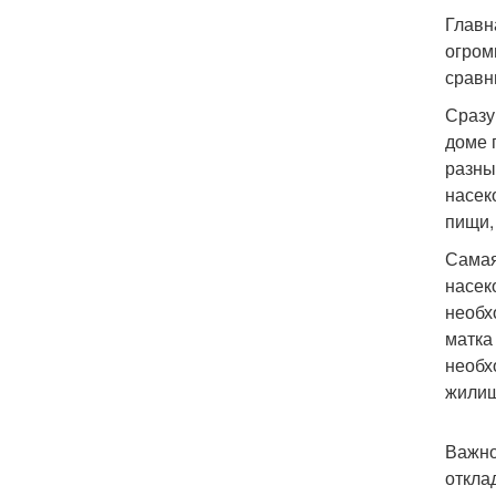
Главн
огром
сравн
Сразу
доме 
разны
насек
пищи,
Самая
насек
необх
матка
необх
жилищ
Важно
откла