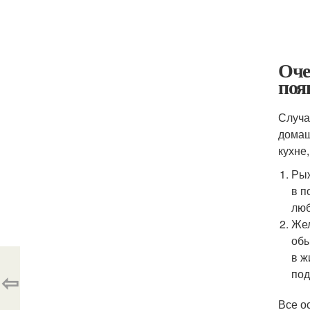
Оче
поя
Случа
домаш
кухне
Рыж
в п
люб
Жел
обы
в ж
под
⇦
Все о