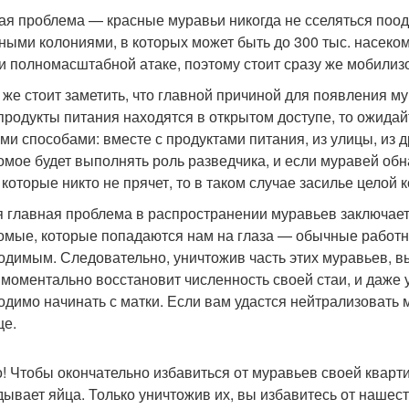
ая проблема — красные муравьи никогда не сселяться поод
ными колониями, в которых может быть до 300 тыс. насеко
и полномасштабной атаке, поэтому стоит сразу же мобилизо
 же стоит заметить, что главной причиной для появления м
продукты питания находятся в открытом доступе, то ожидай
ми способами: вместе с продуктами питания, из улицы, из д
омое будет выполнять роль разведчика, и если муравей об
 которые никто не прячет, то в таком случае засилье целой
 главная проблема в распространении муравьев заключается
омые, которые попадаются нам на глаза — обычные работн
одимым. Следовательно, уничтожив часть этих муравьев, вы
 моментально восстановит численность своей стаи, и даже 
одимо начинать с матки. Если вам удастся нейтрализовать 
е.
! Чтобы окончательно избавиться от муравьев своей кварти
дывает яйца. Только уничтожив их, вы избавитесь от нашес