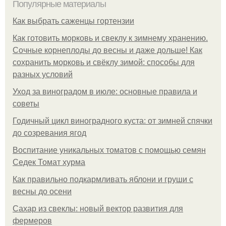
Популярные материалы
Как выбрать саженцы гортензии
Как готовить морковь и свеклу к зимнему хранению.
Сочные корнеплоды до весны и даже дольше! Как
сохранить морковь и свёклу зимой: способы для
разных условий
Уход за виноградом в июле: основные правила и
советы
Годичный цикл виноградного куста: от зимней спячки
до созревания ягод
Воспитание уникальных томатов с помощью семян
Седек Томат хурма
Как правильно подкармливать яблони и груши с
весны до осени
Сахар из свеклы: новый вектор развития для
фермеров