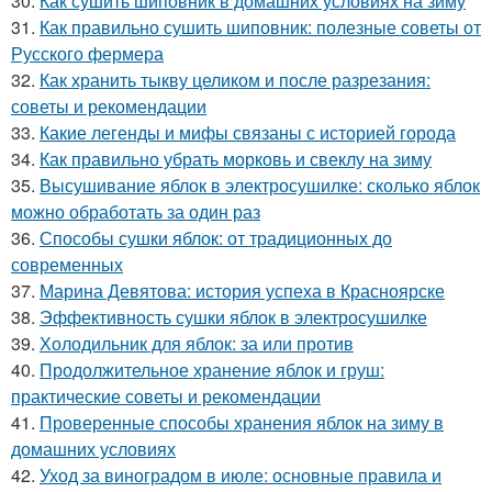
30.
Как сушить шиповник в домашних условиях на зиму
31.
Как правильно сушить шиповник: полезные советы от
Русского фермера
32.
Как хранить тыкву целиком и после разрезания:
советы и рекомендации
33.
Какие легенды и мифы связаны с историей города
34.
Как правильно убрать морковь и свеклу на зиму
35.
Высушивание яблок в электросушилке: сколько яблок
можно обработать за один раз
36.
Способы сушки яблок: от традиционных до
современных
37.
Марина Девятова: история успеха в Красноярске
38.
Эффективность сушки яблок в электросушилке
39.
Холодильник для яблок: за или против
40.
Продолжительное хранение яблок и груш:
практические советы и рекомендации
41.
Проверенные способы хранения яблок на зиму в
домашних условиях
42.
Уход за виноградом в июле: основные правила и