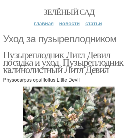
ЗЕЛЁНЫЙ САД
главная
новости
статьи
Уход за пузыреплодником
Пузыреплодник Литл Девил
посадка и уход. Пузыреплодник
калинолистный Литл Девил
Physocarpus opulifolius Little Devil