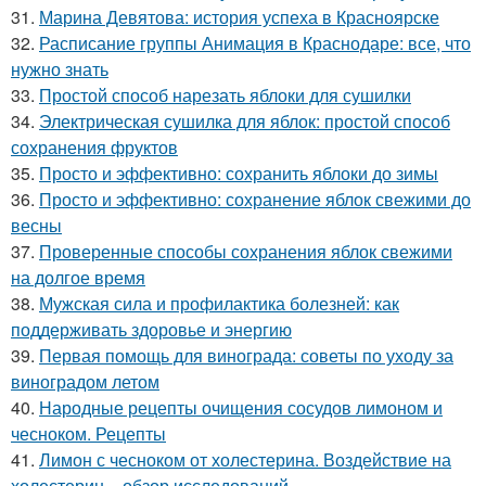
31.
Марина Девятова: история успеха в Красноярске
32.
Расписание группы Анимация в Краснодаре: все, что
нужно знать
33.
Простой способ нарезать яблоки для сушилки
34.
Электрическая сушилка для яблок: простой способ
сохранения фруктов
35.
Просто и эффективно: сохранить яблоки до зимы
36.
Просто и эффективно: сохранение яблок свежими до
весны
37.
Проверенные способы сохранения яблок свежими
на долгое время
38.
Мужская сила и профилактика болезней: как
поддерживать здоровье и энергию
39.
Первая помощь для винограда: советы по уходу за
виноградом летом
40.
Народные рецепты очищения сосудов лимоном и
чесноком. Рецепты
41.
Лимон с чесноком от холестерина. Воздействие на
холестерин – обзор исследований