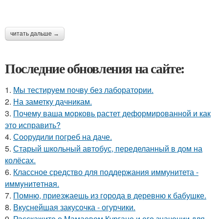
читать дальше →
Последние обновления на сайте:
1.
Мы тестируем почву без лаборатории.
2.
На заметку дачникам.
3.
Почему ваша морковь растет деформированной и как
это исправить?
4.
Соорудили погреб на даче.
5.
Старый школьный автобус, переделанный в дом на
колёсах.
6.
Классное средство для поддержания иммунитета -
иммyнитeтнaя.
7.
Помню, приезжаешь из города в деревню к бабушке.
8.
Вкуснейшая закусочка - огурчики.
9.
Расскажите о Мамаевом Кургане и его значении для