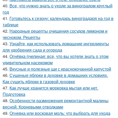
40.
Все, что нужно знать о уходе за виноградом круглый
год
41.
Готовьтесь к сезону: календарь виноградаря на год в
таблице
42.
Народные рецепты очищения сосудов лимоном и
чесноком. Рецепты
43.
Узнайте, как использовать домашние ингредиенты
для удобрения сада и огорода
44.
Огнёвка пчелиная: все, что вы хотели знать о этом
удивительном насекомом
45.
Вкусные и полезные щи с краснокочанной капустой
46.
Сушеные яблоки в духовке в домашних условиях.
Как сушить яблоки в газовой духовке
47.
Как лучше хранится морковка мытая или нет.
Подготовка
48.
Особенности размножения ремонтантной малины
весной. Корневыми отводками
49.
Огневка или восковая моль: что выбрать для ухода