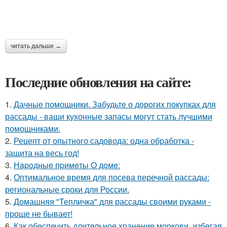
читать дальше →
Последние обновления на сайте:
1.
Дачные помощники. Забудьте о дорогих покупках для
рассады - ваши кухонные запасы могут стать лучшими
помощниками.
2.
Рецепт от опытного садовода: одна обработка -
защита на весь год!
3.
Нapoдныe пpимeты O дoмe:
4.
Оптимальное время для посева перечной рассады:
региональные сроки для России.
5.
Домашняя "Тепличка" для рассады своими руками -
проще не бывает!
6.
Как обеспечить длительное хранение моркови, избегая