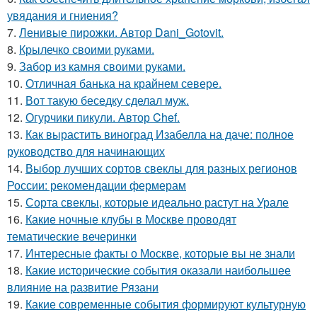
увядания и гниения?
7.
Ленивые пирожки. Автор Dani_Gotovit.
8.
Крылечко своими руками.
9.
Забор из камня своими руками.
10.
Отличная банька на крайнем севере.
11.
Вот такую беседку сделал муж.
12.
Огурчики пикули. Автор Chef.
13.
Как вырастить виноград Изабелла на даче: полное
руководство для начинающих
14.
Выбор лучших сортов свеклы для разных регионов
России: рекомендации фермерам
15.
Сорта свеклы, которые идеально растут на Урале
16.
Какие ночные клубы в Москве проводят
тематические вечеринки
17.
Интересные факты о Москве, которые вы не знали
18.
Какие исторические события оказали наибольшее
влияние на развитие Рязани
19.
Какие современные события формируют культурную