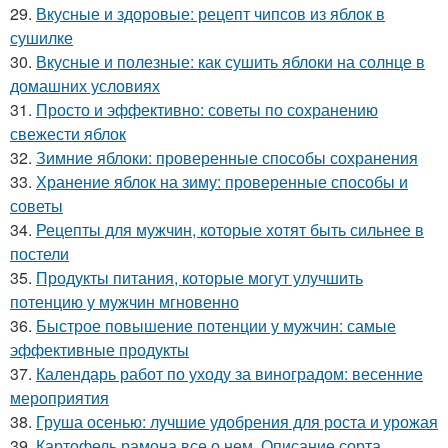
29.
Вкусные и здоровые: рецепт чипсов из яблок в
сушилке
30.
Вкусные и полезные: как сушить яблоки на солнце в
домашних условиях
31.
Просто и эффективно: советы по сохранению
свежести яблок
32.
Зимние яблоки: проверенные способы сохранения
33.
Хранение яблок на зиму: проверенные способы и
советы
34.
Рецепты для мужчин, которые хотят быть сильнее в
постели
35.
Продукты питания, которые могут улучшить
потенцию у мужчин мгновенно
36.
Быстрое повышение потенции у мужчин: самые
эффективные продукты
37.
Календарь работ по уходу за виноградом: весенние
мероприятия
38.
Груша осенью: лучшие удобрения для роста и урожая
39.
Картофель рамона все о нем. Описание сорта