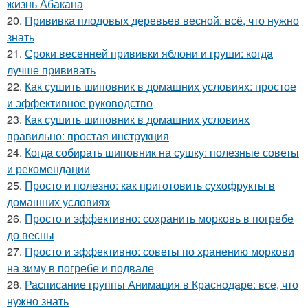
жизнь Абакана
20.
Прививка плодовых деревьев весной: всё, что нужно
знать
21.
Сроки весенней прививки яблони и груши: когда
лучше прививать
22.
Как сушить шиповник в домашних условиях: простое
и эффективное руководство
23.
Как сушить шиповник в домашних условиях
правильно: простая инструкция
24.
Когда собирать шиповник на сушку: полезные советы
и рекомендации
25.
Просто и полезно: как приготовить сухофрукты в
домашних условиях
26.
Просто и эффективно: сохранить морковь в погребе
до весны
27.
Просто и эффективно: советы по хранению моркови
на зиму в погребе и подвале
28.
Расписание группы Анимация в Краснодаре: все, что
нужно знать