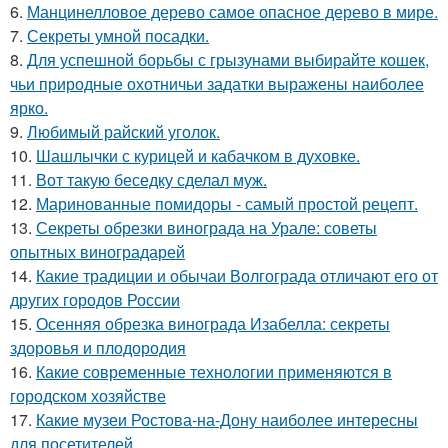
6.
Манцинелловое дерево самое опасное дерево в мире.
7.
Секреты умной посадки.
8.
Для успешной борьбы с грызунами выбирайте кошек,
чьи природные охотничьи задатки выражены наиболее
ярко.
9.
Любимый райский уголок.
10.
Шашлычки с курицей и кабачком в духовке.
11.
Вот такую беседку сделал муж.
12.
Маринованные помидоры - самый простой рецепт.
13.
Секреты обрезки винограда на Урале: советы
опытных виноградарей
14.
Какие традиции и обычаи Волгограда отличают его от
других городов России
15.
Осенняя обрезка винограда Изабелла: секреты
здоровья и плодородия
16.
Какие современные технологии применяются в
городском хозяйстве
17.
Какие музеи Ростова-на-Дону наиболее интересны
для посетителей