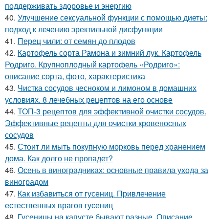
поддерживать здоровье и энергию
40.
Улучшение сексуальной функции с помощью диеты:
подход к лечению эректильной дисфункции
41.
Перец чили: от семян до плодов
42.
Картофель сорта Рамона и зимний лук. Картофель
Родриго. Крупноплодный картофель «Родриго»:
описание сорта, фото, характеристика
43.
Чистка сосудов чесноком и лимоном в домашних
условиях. 8 лечебных рецептов на его основе
44.
ТОП-3 рецептов для эффективной очистки сосудов.
Эффективные рецепты для очистки кровеносных
сосудов
45.
Стоит ли мыть покупную морковь перед хранением
дома. Как долго не пропадет?
46.
Осень в виноградниках: основные правила ухода за
виноградом
47.
Как избавиться от гусениц. Привлечение
естественных врагов гусениц
48.
Гусеницы на капусте бывают разные. Описание