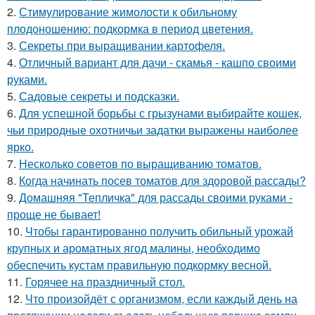
2.
Стимулирование жимолости к обильному
плодоношению: подкормка в период цветения.
3.
Секреты при выращивании картофеля.
4.
Отличный вариант для дачи - скамья - кашпо своими
руками.
5.
Садовые секреты и подсказки.
6.
Для успешной борьбы с грызунами выбирайте кошек,
чьи природные охотничьи задатки выражены наиболее
ярко.
7.
Несколько советов по выращиванию томатов.
8.
Когда начинать посев томатов для здоровой рассады?
9.
Домашняя "Тепличка" для рассады своими руками -
проще не бывает!
10.
Чтобы гарантированно получить обильный урожай
крупных и ароматных ягод малины, необходимо
обеспечить кустам правильную подкормку весной.
11.
Горячее на праздничный стол.
12.
Что произойдёт с организмом, если каждый день на