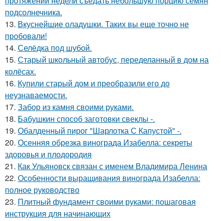
протяжении недели съедать небольшую порцию семян
подсолнечника.
13.
Вкуснейшие оладушки. Таких вы еще точно не
пробовали!
14.
Селёдка под шубой.
15.
Старый школьный автобус, переделанный в дом на
колёсах.
16.
Купили старый дом и преобразили его до
неузнаваемости.
17.
Забор из камня своими руками.
18.
Бабушкин способ заготовки свеклы -.
19.
Обалденный пирог "Шарлотка С Капустой" -.
20.
Осенняя обрезка винограда Изабелла: секреты
здоровья и плодородия
21.
Как Ульяновск связан с именем Владимира Ленина
22.
Особенности выращивания винограда Изабелла:
полное руководство
23.
Плитный фундамент своими руками: пошаговая
инструкция для начинающих