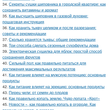
34.
Секреты сушки шиповника в городской квартире: как
сохранить витамины и аромат
35.
Как высушить шиповник в газовой духовке:
пошаговая инструкция
36.
Как хранить тыкву целиком и после разрезания:
советы и рекомендации
37.
Сколько хранятся тыквы: общие рекомендации
38.
Три способа сделать сезонные сухофрукты дома
39.
Электрическая сушилка для яблок: простой способ
сохранения фруктов
40.
Сильный пол: как правильно питаться для
достижения максимальных результатов
41.
Как питание влияет на мужскую потенцию: основные
продукты
42.
Как питание влияет на эрекцию: основные продукты
43.
Перец чили: от семян до плодов
44.
Как правильно копать землю. Чудо-лопата «Крот»
45.
Новости », как правильно копать в огороде. Как