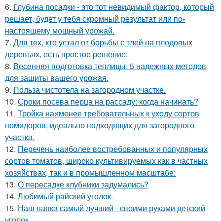
6.
Глубина посадки - это тот невидимый фактор, который
решает, будет у тебя скромный результат или по-
настоящему мощный урожай.
7.
Для тех, кто устал от борьбы с тлей на плодовых
деревьях, есть простое решение:
8.
Весенняя подготовка теплицы: 5 надежных методов
для защиты вашего урожая.
9.
Польза чистотела на загородном участке.
10.
Сроки посева перца на рассаду: когда начинать?
11.
Тройка наименее требовательных к уходу сортов
помидоров, идеально подходящих для загородного
участка.
12.
Перечень наиболее востребованных и популярных
сортов томатов, широко культивируемых как в частных
хозяйствах, так и в промышленном масштабе:
13.
О пересадке клубники задумались?
14.
Любимый райский уголок.
15.
Наш папка самый лучший - своими руками детский
уголок.