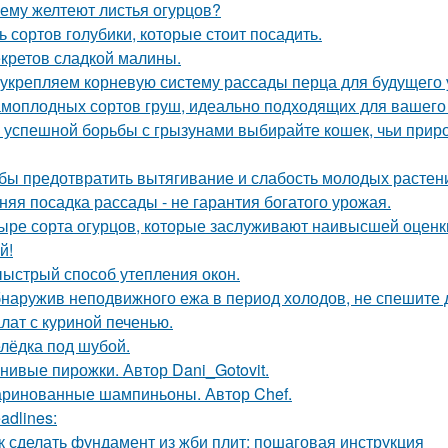
ему желтеют листья огурцов?
ь сортов голубики, которые стоит посадить.
екретов сладкой малины.
укрепляем корневую систему рассады перца для будущего 
амоплодных сортов груш, идеально подходящих для вашего 
 успешной борьбы с грызунами выбирайте кошек, чьи прир
бы предотвратить вытягивание и слабость молодых растен
няя посадка рассады - не гарантия богатого урожая.
ыре сорта огурцов, которые заслуживают наивысшей оценки
й!
ыстрый способ утепления окон.
наружив неподвижного ежа в период холодов, не спешите д
лат с куриной печенью.
лёдка под шубой.
нивые пирожки. Автор Dani_Gotovit.
ринованные шампиньоны. Автор Chef.
adlines:
к сделать фундамент из жби плит: пошаговая инструкция