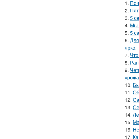
1.
Поч
2.
Пят
3.
5 с
4.
Мы 
5.
5 с
6.
Для
ярко.
7.
Что
8.
Ран
9.
Чет
урожа
10.
Бы
11.
Об
12.
Са
13.
Се
14.
Ле
15.
Ма
16.
He
17.
Ка