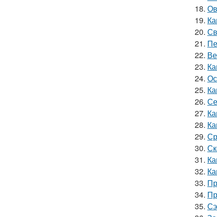
18.
Ов
19.
Ка
20.
Св
21.
Пе
22.
Ве
23.
Ка
24.
Ос
25.
Ка
26.
Се
27.
Ка
28.
Ка
29.
Ср
30.
Ск
31.
Ка
32.
Ка
33.
Пр
34.
Пр
35.
Сэ