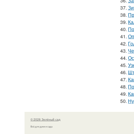
36.
За
37.
Зи
38.
Пр
39.
Ка
40.
По
41.
Оп
42.
Го
43.
Че
44.
Ос
45.
Уз
46.
Шт
47.
Ка
48.
По
49.
Ка
50.
Ну
© 2026 Зелёный сад
Всё для дачи и сада