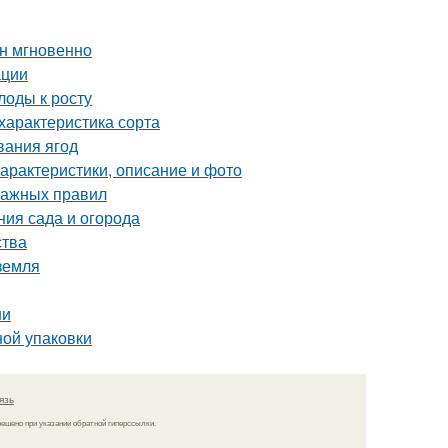
ин мгновенно
ации
лоды к росту
характеристика сорта
вания ягод
характеристики, описание и фото
важных правил
ния сада и огорода
ства
 земля
ни
ной упаковки
язь
решено при указании обратной гиперссылки.