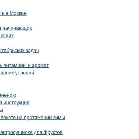
ть в Москве
ля начинающих
нающих
нтябрьских задач
ть витамины и аромат
машних условий
ранению
я инструкция
ны
 пакете на протяжении зимы
электросушилке для фруктов