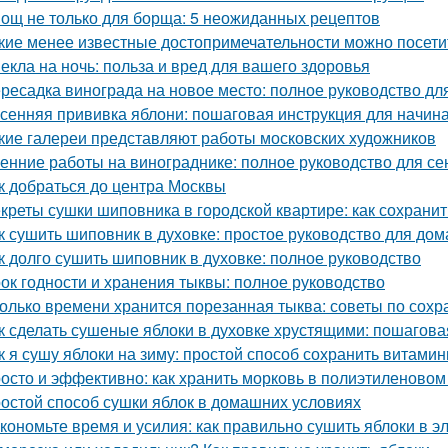
ощ не только для борща: 5 неожиданных рецептов
кие менее известные достопримечательности можно посети
екла на ночь: польза и вред для вашего здоровья
ресадка винограда на новое место: полное руководство д
сенняя прививка яблони: пошаговая инструкция для начи
кие галереи представляют работы московских художников
енние работы на винограднике: полное руководство для се
к добраться до центра Москвы
креты сушки шиповника в городской квартире: как сохрани
к сушить шиповник в духовке: простое руководство для до
к долго сушить шиповник в духовке: полное руководство
ок годности и хранения тыквы: полное руководство
олько времени хранится порезанная тыква: советы по сох
к сделать сушеные яблоки в духовке хрустящими: пошагова
к я сушу яблоки на зиму: простой способ сохранить витами
осто и эффективно: как хранить морковь в полиэтиленовом
остой способ сушки яблок в домашних условиях
кономьте время и усилия: как правильно сушить яблоки в 