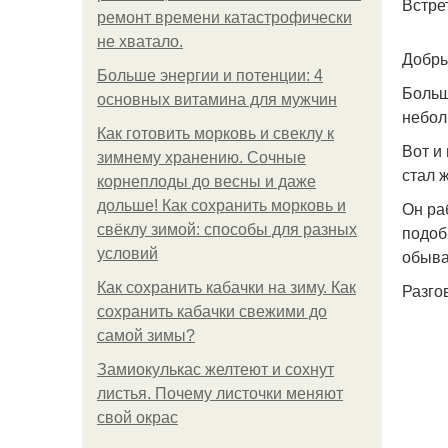
Встре
ремонт времени катастрофически
не хватало.
Добры
Больше энергии и потенции: 4
Больш
основных витамина для мужчин
небол
Как готовить морковь и свеклу к
Вот и
зимнему хранению. Сочные
стал 
корнеплоды до весны и даже
дольше! Как сохранить морковь и
Он ра
свёклу зимой: способы для разных
подоб
условий
обыва
Как сохранить кабачки на зиму. Как
Разго
сохранить кабачки свежими до
самой зимы?
Замиокулькас желтеют и сохнут
листья. Почему листочки меняют
свой окрас