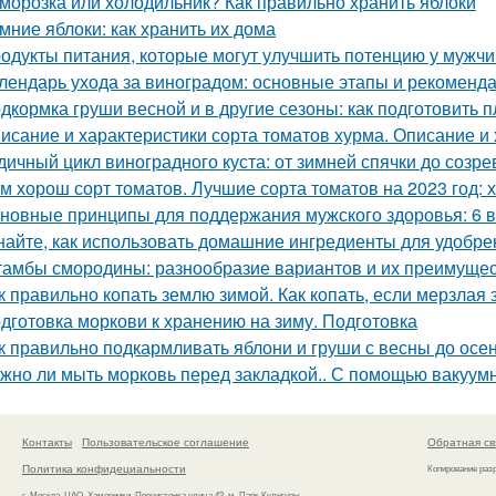
морозка или холодильник? Как правильно хранить яблоки
мние яблоки: как хранить их дома
одукты питания, которые могут улучшить потенцию у мужч
лендарь ухода за виноградом: основные этапы и рекоменд
дкормка груши весной и в другие сезоны: как подготовить п
исание и характеристики сорта томатов хурма. Описание и 
дичный цикл виноградного куста: от зимней спячки до созре
м хорош сорт томатов. Лучшие сорта томатов на 2023 год: 
новные принципы для поддержания мужского здоровья: 6 
найте, как использовать домашние ингредиенты для удобре
амбы смородины: разнообразие вариантов и их преимуще
к правильно копать землю зимой. Как копать, если мерзлая
дготовка моркови к хранению на зиму. Подготовка
к правильно подкармливать яблони и груши с весны до осе
жно ли мыть морковь перед закладкой.. С помощью вакуум
Контакты
Пользовательское соглашение
Обратная св
Политика конфидециальности
Копирование раз
г. Москва, ЦАО, Хамовники, Пречистенка улица 42, м. Парк Культуры