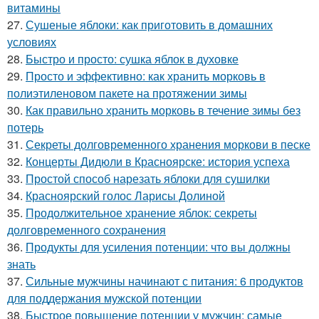
витамины
27.
Сушеные яблоки: как приготовить в домашних
условиях
28.
Быстро и просто: сушка яблок в духовке
29.
Просто и эффективно: как хранить морковь в
полиэтиленовом пакете на протяжении зимы
30.
Как правильно хранить морковь в течение зимы без
потерь
31.
Секреты долговременного хранения моркови в песке
32.
Концерты Дидюли в Красноярске: история успеха
33.
Простой способ нарезать яблоки для сушилки
34.
Красноярский голос Ларисы Долиной
35.
Продолжительное хранение яблок: секреты
долговременного сохранения
36.
Продукты для усиления потенции: что вы должны
знать
37.
Сильные мужчины начинают с питания: 6 продуктов
для поддержания мужской потенции
38.
Быстрое повышение потенции у мужчин: самые