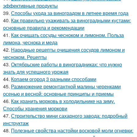
эффективные продукты
39.
Способы ухода за виноградом в летнее время года
40.
Как правильно ухаживать за виноградными кустами:
основные правила и рекомендации
41.
Как очищать сосуды чесноком и лимоном. Польза
лимона, чеснока и меда
42.
Народные рецепты очищения сосудов лимоном и
чесноком. Рецепты
43.
Октябрьские работы в виноградниках: что нужно
знать для успешного урожая
44.
Копаем огород 3 разными способами
45.
Размножение ремонтантной малины черенками
осенью и весной: основные принципы и приемы
46.
Как хранить морковь в холодильнике на зиму.
Способы хранения моркови
47.
Строительство мини сахарного завода: подробный
инструктаж
48.
Полезные свойства настойки восковой моли огневки: