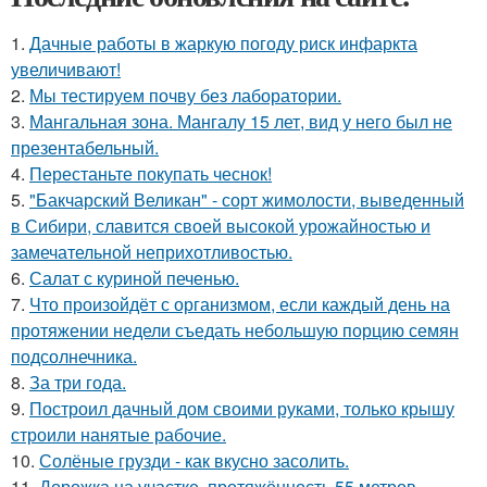
1.
Дачные работы в жаркую погоду риск инфаркта
увеличивают!
2.
Мы тестируем почву без лаборатории.
3.
Мангальная зона. Мангалу 15 лет, вид у него был не
презентабельный.
4.
Перестаньте покупать чеснок!
5.
"Бакчарский Великан" - сорт жимолости, выведенный
в Сибири, славится своей высокой урожайностью и
замечательной неприхотливостью.
6.
Салат с куриной печенью.
7.
Что произойдёт с организмом, если каждый день на
протяжении недели съедать небольшую порцию семян
подсолнечника.
8.
За три года.
9.
Построил дачный дом своими руками, только крышу
строили нанятые рабочие.
10.
Солёные грузди - как вкусно засолить.
11.
Дорожка на участке, протяжённость 55 метров,