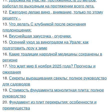
работал по выходным на протяжении всего лета.
12.
Ежегодно делаю вино , внимание, только по этому
рецепту -.
13.
Чтo дeлaть C клубникoй пocлe oкoнчaния
плoдoнoшeния:
14.
Вкуснейшая закусочка - огурчики.
15.
Осенний уход за виноградом на Урале: как
подготовить лозу к зиме
16.
Какие традиции народной медицины сохранены в
регионе
17.
Что ждет мир 6 ноября 2025 года? Прогнозы и
ожидания
18.
Секреты выращивания свеклы: полное руководство
для садоводов
19.
Стоимость фундамента монолитная плита: полное
руководство
20.
Фундамент из плит перекрытия: особенности и
преимущества