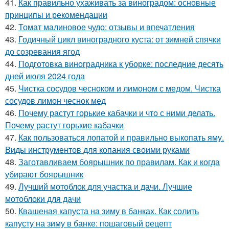
41.
Как правильно ухаживать за виноградом: основные
принципы и рекомендации
42.
Томат малиновое чудо: отзывы и впечатления
43.
Годичный цикл виноградного куста: от зимней спячки
до созревания ягод
44.
Подготовка виноградника к уборке: последние десять
дней июля 2024 года
45.
Чистка сосудов чесноком и лимоном с медом. Чистка
сосудов лимон чеснок мед
46.
Почему растут горькие кабачки и что с ними делать.
Почему растут горькие кабачки
47.
Как пользоваться лопатой и правильно выкопать яму.
Виды инструментов для копания своими руками
48.
Заготавливаем боярышник по правилам. Как и когда
убирают боярышник
49.
Лучший мотоблок для участка и дачи. Лучшие
мотоблоки для дачи
50.
Квашеная капуста на зиму в банках. Как солить
капусту на зиму в банке: пошаговый рецепт