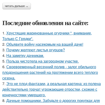
читать дальше →
Последние обновления на сайте:
1.
Хрустящие маринованные огурчики ", внимание,
Только С Грядки".
2.
Объявите войну насекомым на вашей даче!
3.
Почему желтеют листья огурцов?
4.
На заметку дачникам.
5.
Польза чистотела на загородном участке.
6.
Своевременный весенний полив - залог обильного
плодоношения растений на протяжении всего теплого
сезона.
7.
Это не плод фантазии, а реальная картина: из полена
действительно торчат угрожающие отростки, схожие с
конечностями умершего.
8.
Дачные помощники. Забудьте о дорогих покупках для