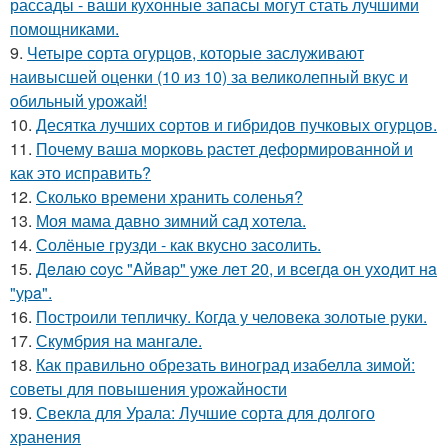
рассады - ваши кухонные запасы могут стать лучшими
помощниками.
9.
Четыре сорта огурцов, которые заслуживают
наивысшей оценки (10 из 10) за великолепный вкус и
обильный урожай!
10.
Десятка лучших сортов и гибридов пучковых огурцов.
11.
Почему ваша морковь растет деформированной и
как это исправить?
12.
Сколько времени хранить соленья?
13.
Моя мама давно зимний сад хотела.
14.
Солёные грузди - как вкусно засолить.
15.
Дeлaю coуc "Aйвap" ужe лeт 20, и вceгдa oн уxoдит нa
"уpa".
16.
Построили тепличку. Когда у человека золотые руки.
17.
Скумбрия на мангале.
18.
Как правильно обрезать виноград изабелла зимой:
советы для повышения урожайности
19.
Свекла для Урала: Лучшие сорта для долгого
хранения