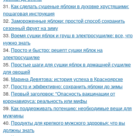
31.
Как сделать сушеные яблоки в духовке хрустящими:
пошаговая инструкция
32.
Замороженные яблоки: простой способ сохранить
сезонный фрукт на зиму
33.
Время сушки яблок и груш в электросушилке: все, что
нужно знать
34.
Просто и быстро: рецепт сушки яблок на
электросушилке
35.
Простые шаги для сушки яблок в домашней сушилке
для овощей
36.
Марина Девятова: история успеха в Красноярске
37.
Просто и эффективно: сохранить яблоки до зимы
38.
Первый заголовок: "Опасность вакцинации от
коронавируса: реальность или мифы
39.
Как поддерживать потенцию: необходимые вещи для
мужчины
40.
Продукты для крепкого мужского здоровья: что вы
должны знать