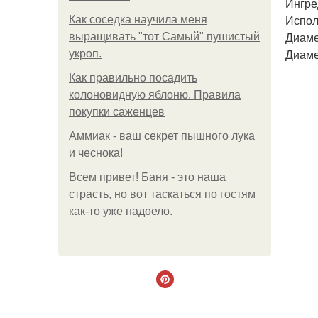
Ингре
Испол
Как соседка научила меня
Диаме
выращивать "тот Самый" пушистый
Диаме
укроп.
Как правильно посадить
колоновидную яблоню. Правила
покупки саженцев
Аммиак - ваш секрет пышного лука
и чеснока!
Всем привет! Баня - это наша
страсть, но вот таскаться по гостям
как-то уже надоело.