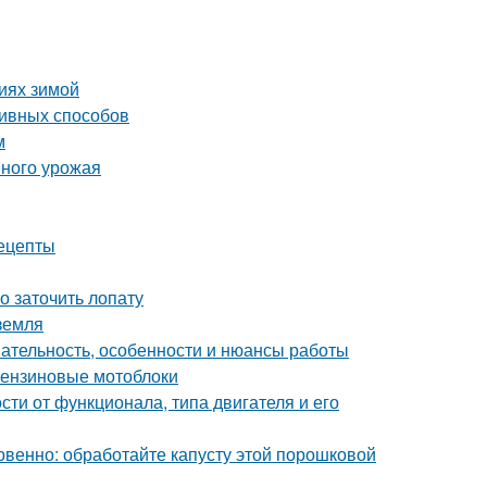
виях зимой
ивных способов
м
шного урожая
ецепты
о заточить лопату
 земля
ательность, особенности и нюансы работы
 бензиновые мотоблоки
сти от функционала, типа двигателя и его
овенно: обработайте капусту этой порошковой