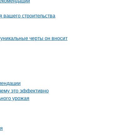
рекомендации
я вашего строительства
 уникальные черты он вносит
омендации
чему это эффективно
ьного урожая
мя