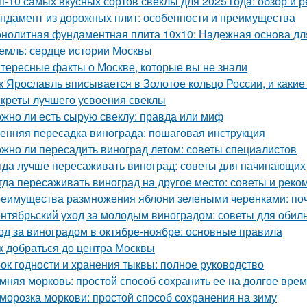
п-10 самых вкусных сортов свеклы для 2025 года: обзор и 
ндамент из дорожных плит: особенности и преимущества
нолитная фундаментная плита 10х10: Надежная основа дл
емль: сердце истории Москвы
тересные факты о Москве, которые вы не знали
к Ярославль вписывается в Золотое кольцо России, и какие
креты лучшего усвоения свеклы
жно ли есть сырую свеклу: правда или миф
енняя пересадка винограда: пошаговая инструкция
жно ли пересадить виноград летом: советы специалистов
гда лучше пересаживать виноград: советы для начинающих
гда пересаживать виноград на другое место: советы и рек
еимущества размножения яблони зелеными черенками: по
нтябрьский уход за молодым виноградом: советы для обил
од за виноградом в октябре-ноябре: основные правила
к добраться до центра Москвы
ок годности и хранения тыквы: полное руководство
мняя морковь: простой способ сохранить ее на долгое вре
морозка моркови: простой способ сохранения на зиму