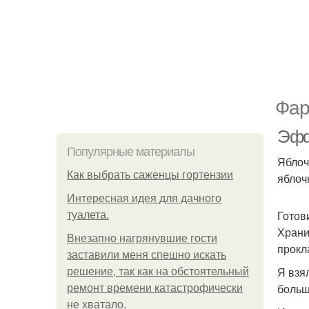
Фар
Эфф
Популярные материалы
Яблоч
Как выбрать саженцы гортензии
яблоч
Интересная идея для дачного
Готов
туалета.
Храни
Внезапно нагрянувшие гости
прокл
заставили меня спешно искать
Я взя
решение, так как на обстоятельный
больш
ремонт времени катастрофически
не хватало.