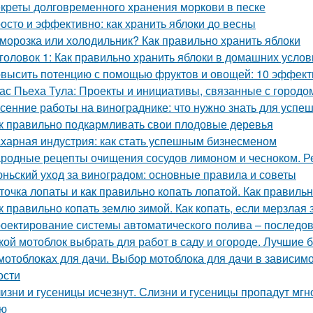
креты долговременного хранения моркови в песке
осто и эффективно: как хранить яблоки до весны
морозка или холодильник? Как правильно хранить яблоки
головок 1: Как правильно хранить яблоки в домашних усло
высить потенцию с помощью фруктов и овощей: 10 эффект
ас Пьеха Тула: Проекты и инициативы, связанные с городо
сенние работы на винограднике: что нужно знать для успе
к правильно подкармливать свои плодовые деревья
харная индустрия: как стать успешным бизнесменом
родные рецепты очищения сосудов лимоном и чесноком. Р
ньский уход за виноградом: основные правила и советы
точка лопаты и как правильно копать лопатой. Как правильн
к правильно копать землю зимой. Как копать, если мерзлая
оектирование системы автоматического полива – последов
кой мотоблок выбрать для работ в саду и огороде. Лучшие
мотоблоках для дачи. Выбор мотоблока для дачи в зависимо
ости
изни и гусеницы исчезнут. Слизни и гусеницы пропадут мгн
ью