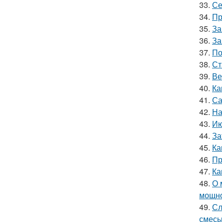
33.
Се
34.
Пр
35.
За
36.
За
37.
По
38.
Ст
39.
Ве
40.
Ка
41.
Са
42.
На
43.
Ию
44.
За
45.
Ка
46.
Пр
47.
Ка
48.
О 
мощн
49.
Сл
смес