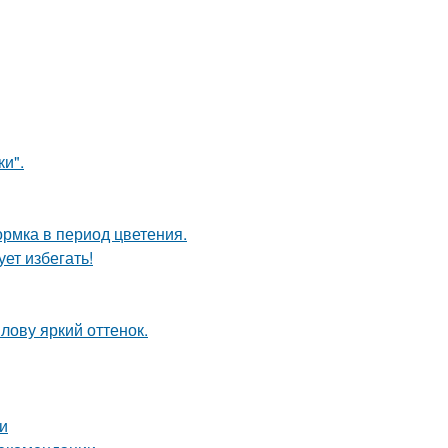
и".
рмка в период цветения.
ет избегать!
лову яркий оттенок.
и