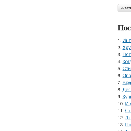
читат
Пос
1.
Инт
2.
Хру
3.
Пят
4.
Ког
5.
Сти
6.
Опа
7.
Вку
8.
Дес
9.
Кур
10.
И 
11.
Ст
12.
Лю
13.
По