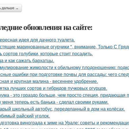
ь дальше →
ледние обновления на сайте:
ересная идея для дачного туалета.
стящие маринованные огурчики ", внимание, Только С Грядк
ь сортов голубики, которые стоит посадить.
да и как сажать бархатцы.
мулирование жимолости к обильному плодоношению: подко
сные ошибки при подготовке почвы для рассады: чего следу
сная и крупная малина - весеннее удобрение.
ятка лучших сортов и гибридов пучковых огурцов.
кума - это гораздо больше, чем просто специя, придающая п
у меня теперь есть банька - сделал своими руками.
арый школьный автобус, переделанный в дом на колёсах.
бимый райский уголок.
дготовка винограда к зиме на Урале: советы и рекомендаци