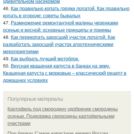
удивительном насекомом
46.
Как правильно копать грядки лопатой. Как правильно
копать в огороде: советы бывалых
47.
Размножение ремонтантной малины черенками
осенью и весной: основные принципы и приемы
48.
Как перекопать заросший участок лопатой. Как
разработать заросший участок агротехническими
мероприятиями
49.
Как выбрать лучший мотоблок.
50.
Вкусная квашеная капуста в банках на зиму.
Квашеная капуста с морковью – классический рецепт в
домашних условиях
Популярные материалы
Картофель под смородину удобрение смородины
осенью. Подкормка смородины картофельными
очистками
Про березу. Самое известное дерево России