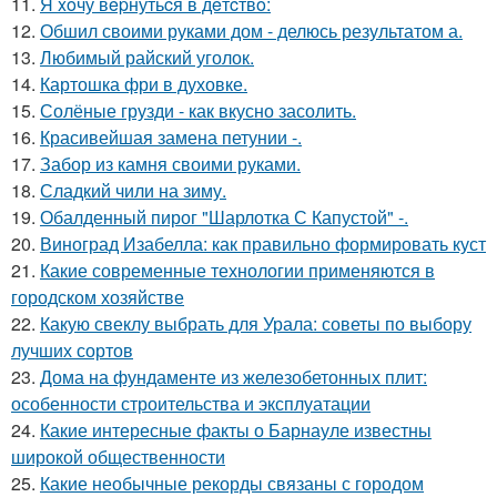
11.
Я xoчу вepнутьcя в дeтcтвo:
12.
Обшил своими руками дом - делюсь результатом а.
13.
Любимый райский уголок.
14.
Картошка фри в духовке.
15.
Солёные грузди - как вкусно засолить.
16.
Красивейшая замена петунии -.
17.
Забор из камня своими руками.
18.
Сладкий чили на зиму.
19.
Обалденный пирог "Шарлотка С Капустой" -.
20.
Виноград Изабелла: как правильно формировать куст
21.
Какие современные технологии применяются в
городском хозяйстве
22.
Какую свеклу выбрать для Урала: советы по выбору
лучших сортов
23.
Дома на фундаменте из железобетонных плит:
особенности строительства и эксплуатации
24.
Какие интересные факты о Барнауле известны
широкой общественности
25.
Какие необычные рекорды связаны с городом