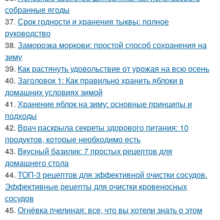
собранные ягоды
37.
Срок годности и хранения тыквы: полное
руководство
38.
Заморозка моркови: простой способ сохранения на
зиму
39.
Как растянуть удовольствие от урожая на всю осень
40.
Заголовок 1: Как правильно хранить яблоки в
домашних условиях зимой
41.
Хранение яблок на зиму: основные принципы и
подходы
42.
Врач раскрыла секреты здорового питания: 10
продуктов, которые необходимо есть
43.
Вкусный базилик: 7 простых рецептов для
домашнего стола
44.
ТОП-3 рецептов для эффективной очистки сосудов.
Эффективные рецепты для очистки кровеносных
сосудов
45.
Огнёвка пчелиная: все, что вы хотели знать о этом