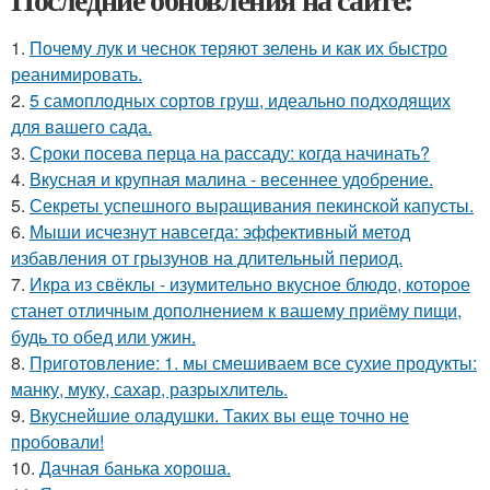
1.
Почему лук и чеснок теряют зелень и как их быстро
реанимировать.
2.
5 самоплодных сортов груш, идеально подходящих
для вашего сада.
3.
Сроки посева перца на рассаду: когда начинать?
4.
Вкусная и крупная малина - весеннее удобрение.
5.
Секреты успешного выращивания пекинской капусты.
6.
Мыши исчезнут навсегда: эффективный метод
избавления от грызунов на длительный период.
7.
Икра из свёклы - изумительно вкусное блюдо, которое
станет отличным дополнением к вашему приёму пищи,
будь то обед или ужин.
8.
Приготовление: 1. мы смешиваем все сухие продукты:
манку, муку, сахар, разрыхлитель.
9.
Вкуснейшие оладушки. Таких вы еще точно не
пробовали!
10.
Дачная банька хороша.