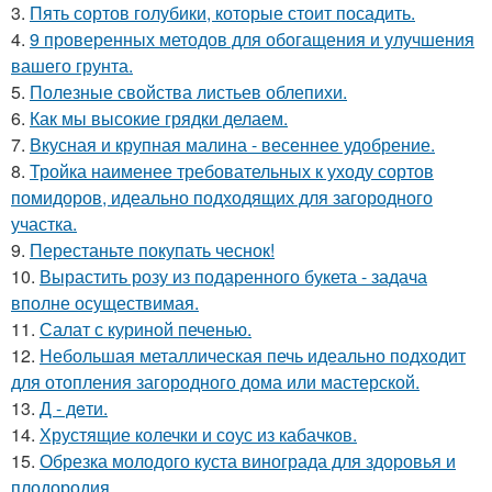
3.
Пять сортов голубики, которые стоит посадить.
4.
9 проверенных методов для обогащения и улучшения
вашего грунта.
5.
Полезные свойства листьев облепихи.
6.
Как мы высокие грядки делаем.
7.
Вкусная и крупная малина - весеннее удобрение.
8.
Тройка наименее требовательных к уходу сортов
помидоров, идеально подходящих для загородного
участка.
9.
Перестаньте покупать чеснок!
10.
Вырастить розу из подаренного букета - задача
вполне осуществимая.
11.
Салат с куриной печенью.
12.
Небольшая металлическая печь идеально подходит
для отопления загородного дома или мастерской.
13.
Д - дeти.
14.
Хрустящие колечки и соус из кабачков.
15.
Обрезка молодого куста винограда для здоровья и
плодородия