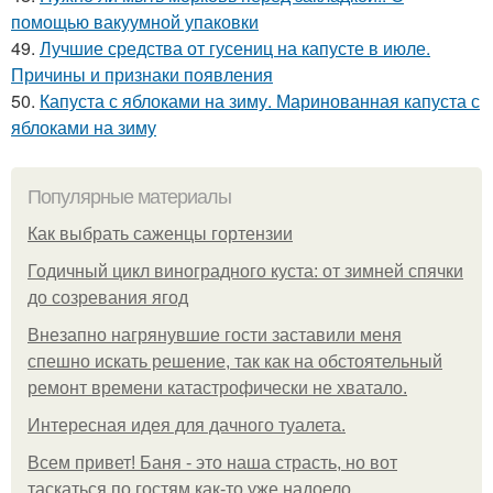
помощью вакуумной упаковки
49.
Лучшие средства от гусениц на капусте в июле.
Причины и признаки появления
50.
Капуста с яблоками на зиму. Маринованная капуста с
яблоками на зиму
Популярные материалы
Как выбрать саженцы гортензии
Годичный цикл виноградного куста: от зимней спячки
до созревания ягод
Внезапно нагрянувшие гости заставили меня
спешно искать решение, так как на обстоятельный
ремонт времени катастрофически не хватало.
Интересная идея для дачного туалета.
Всем привет! Баня - это наша страсть, но вот
таскаться по гостям как-то уже надоело.