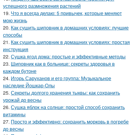
успешного размножения растений
19.
Что я всегда делаю: 5 привычек, которые меняют
мою жизнь
20.
Как сушить шиповник в домашних условиях: лучшие
способы
21.
Как сушить шиповник в домашних условиях: простая
инструкция
22.
Сушка ягод дома: простые и эффективные методы
23.
Шиповник как в больнице: секреты здоровья в
каждом бутоне
24.
Игорь Саруханов и его группа: Музыкальное
наследие Йошкар-Олы
25.
Секреты долгого хранения тыквы: как сохранить
урожай до весны
26.
Сушка яблок на солнце: простой способ сохранить
витамины
27.
Просто и эффективно: сохранить морковь в погребе
до весны