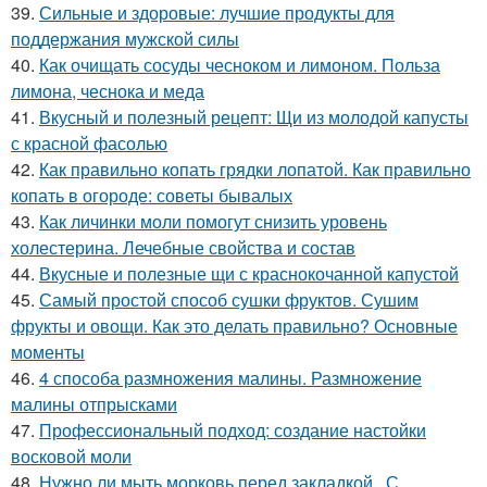
39.
Сильные и здоровые: лучшие продукты для
поддержания мужской силы
40.
Как очищать сосуды чесноком и лимоном. Польза
лимона, чеснока и меда
41.
Вкусный и полезный рецепт: Щи из молодой капусты
с красной фасолью
42.
Как правильно копать грядки лопатой. Как правильно
копать в огороде: советы бывалых
43.
Как личинки моли помогут снизить уровень
холестерина. Лечебные свойства и состав
44.
Вкусные и полезные щи с краснокочанной капустой
45.
Самый простой способ сушки фруктов. Сушим
фрукты и овощи. Как это делать правильно? Основные
моменты
46.
4 способа размножения малины. Размножение
малины отпрысками
47.
Профессиональный подход: создание настойки
восковой моли
48.
Нужно ли мыть морковь перед закладкой.. С