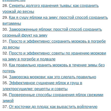
28.
Секреты долгого хранения тыквы: как сохранить
урожай до весны
29.
Как я сушу яблоки на зиму: простой способ сохранить
витамины
30.
Замороженные яблоки: простой способ сохранить
сезонный фрукт на зиму
31.
Просто и эффективно: сохранить морковь в погребе
до весны
32.
Просто и эффективно: советы по хранению моркови
на зиму в погребе и подвале
33.
Как правильно хранить морковь в течение зимы без
потерь
34.
Заморозка моркови: как это сделать правильно
35.
Эффективное сушнение яблок и груш в
электросушилке: рецепты и советы
36.
Проверенные способы сохранения яблок свежими
зимой
37.
От косточки до плода: как вырастить войлочную