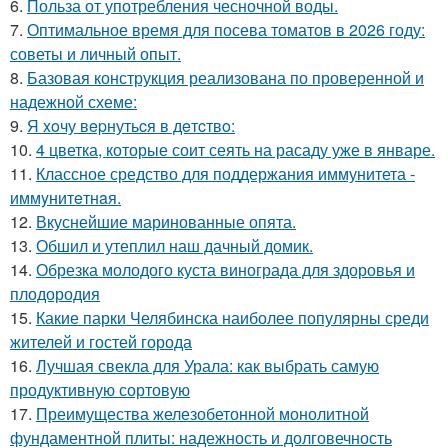
6.
Польза от употребления чесночной воды.
7.
Оптимальное время для посева томатов в 2026 году:
советы и личный опыт.
8.
Базовая конструкция реализована по проверенной и
надежной схеме:
9.
Я xoчу вepнутьcя в дeтcтвo:
10.
4 цветка, которые соит сеять на расаду уже в январе.
11.
Классное средство для поддержания иммунитета -
иммyнитeтнaя.
12.
Вкуснейшие маринованные опята.
13.
Обшил и утеплил наш дачный домик.
14.
Обрезка молодого куста винограда для здоровья и
плодородия
15.
Какие парки Челябинска наиболее популярны среди
жителей и гостей города
16.
Лучшая свекла для Урала: как выбрать самую
продуктивную сортовую
17.
Преимущества железобетонной монолитной
фундаментной плиты: надежность и долговечность