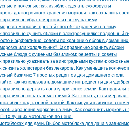
усные и полезные: как из яблок сделать сухофрукты
креты долгосрочного хранения моркови: как сохранить све
к правильно убрать морковь и свеклу на зиму
морозка моркови: простой способ сохранения на зиму
к правильно сушить яблоки в электросушилке: подробный г
осто и эффективно: советы по хранению яблок в домашних
морозка или холодильник? Как правильно хранить яблоки
усные блюда с сушеным базиликом: рецепты и советы
к правильно ухаживать за виноградными кустами: основны
к снизить холестерин без лекарств. Как уменьшить количес
усный базилик: 7 простых рецептов для домашнего стола
найте, как использовать домашние ингредиенты для удобре
к правильно держать лопату при копке земли. Как правильн
к правильно копать землю зимой. Как копать, если мерзлая
шка яблок над газовой плитой. Как высушить яблоки в пом
особы хранения моркови на зиму. Как сохранить морковь н
П-10 лучших мотоблоков по цене.
мотоблоках для дачи. Выбор мотоблока для дачи в зависимо