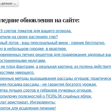
ь дальше →
ледние обновления на сайте:
 5 сортов томатов для вашего огорода.
етили на своих растениях тлю?
дый лоток - ваш персональный мини - парник бесплатно.
у в небольшом городке, в квартире.
роверенных летних рецептов для поддержания здоровья ваш
остраненными недугами.
 не плод фантазии, а реальная картина: из полена действи
ностями умершего.
оенные методы выращивания рассады огурцов: практическ
няя посадка рассады - не гарантия богатого урожая.
ятка лучших сортов и гибридов пучковых огурцов.
копилочку полезностей о ПОЛЬЗК сушёных яблок.
лат аристократ. Ингредиенты:
питок для исцеления печение!