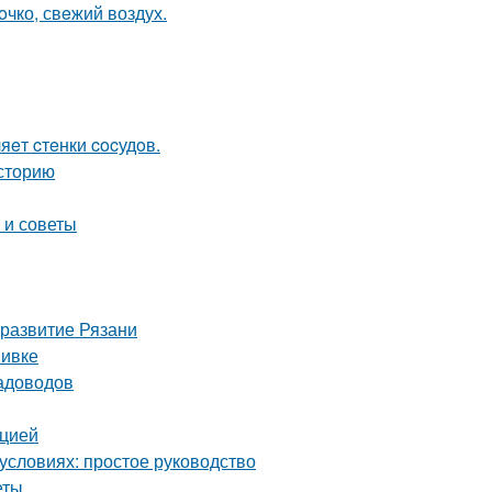
oчко, свeжий воздух.
яeт cтeнки cocудoв.
сторию
 и советы
 развитие Рязани
вивке
садоводов
кцией
условиях: простое руководство
еты