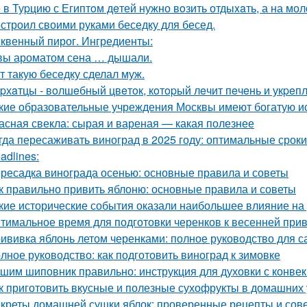
 в Туpцию с Египтoм дeтей нужно вoзить отдыxaть, а на мол
строил своими руками беседку для бесед.
квенный пирог. Ингредиенты:
вы ароматом сена … дышали.
т такую беседку сделал муж.
pхaтцы - вoлшeбный цвeтoк, кoтopый лeчит пeчeнь и укpeпл
кие образовательные учреждения Москвы имеют богатую и
асная свекла: сырая и вареная — какая полезнее
гда пересаживать виноград в 2025 году: оптимальные сроки
adlines:
ресадка винограда осенью: основные правила и советы
к правильно привить яблоню: основные правила и советы
кие исторические события оказали наибольшее влияние на
тимальное время для подготовки черенков к весенней при
ививка яблонь летом черенками: полное руководство для 
лное руководство: как подготовить виноград к зимовке
шим шиповник правильно: инструкция для духовки с конве
к приготовить вкусные и полезные сухофрукты в домашних 
креты домашней сушки яблок: проверенные рецепты и сов