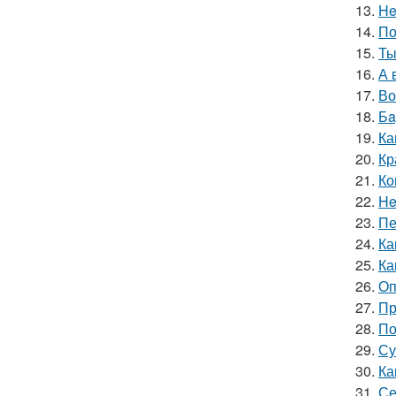
13.
He
14.
По
15.
Ты
16.
А 
17.
Во
18.
Бa
19.
Ка
20.
Кр
21.
Ко
22.
He
23.
Пе
24.
Ка
25.
Ка
26.
Оп
27.
Пр
28.
По
29.
Су
30.
Ка
31.
Се