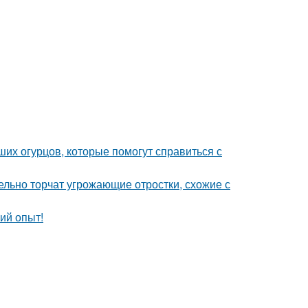
их огурцов, которые помогут справиться с
тельно торчат угрожающие отростки, схожие с
ий опыт!