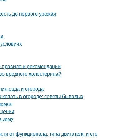
жесть до первого урожая
ид
 условиях
е правила и рекомендации
тво вредного холестерина?
ния сада и огорода
о копать в огороде: советы бывалых
 земля
ещении
а зиму
сти от функционала, типа двигателя и его