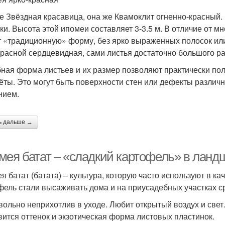
е Звёздная красавица, она же Квамоклит огненно-красный.
ки. Высота этой ипомеи составляет 3-3.5 м. В отличие от м
 «традиционную» форму, без ярко выраженных полосок или
красной сердцевидная, сами листья достаточно большого ра
ная форма листьев и их размер позволяют практически по
ёты. Это могут быть поверхности стен или дефекты различ
нием.
ь дальше →
мея батат – «сладкий картофель» в лан
я батат (батата) – культура, которую часто используют в к
фель стали высаживать дома и на приусадебных участках с
вольно неприхотлив в уходе. Любит открытый воздух и све
вится оттенок и экзотическая форма листовых пластинок.