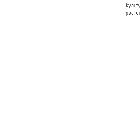
Культ
расте