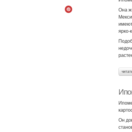
Она ж
Мекси
имеют
ярко-
Подоб
недоч
расте
читат
Ипо
Ипоме
карто
Он до
стано