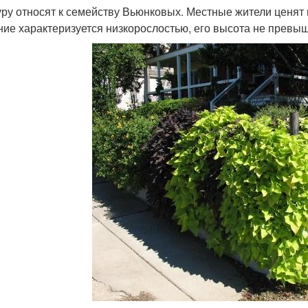
уру относят к семейству Вьюнковых. Местные жители ценят и
ние характеризуется низкорослостью, его высота не превыша