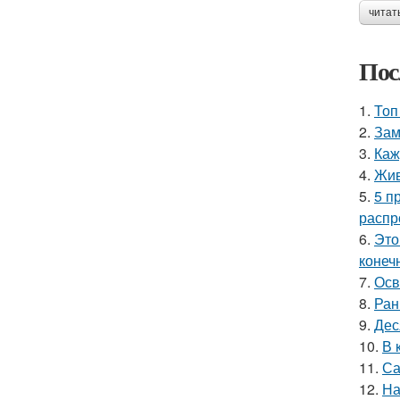
читат
Пос
1.
Топ
2.
Зам
3.
Каж
4.
Жив
5.
5 п
распр
6.
Это
конеч
7.
Осв
8.
Ран
9.
Дес
10.
В 
11.
Са
12.
На