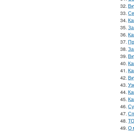
32.
Вк
33.
Се
34.
Ка
35.
За
36.
Ка
37.
Пр
38.
За
39.
Вк
40.
Ка
41.
Ка
42.
Вк
43.
Уз
44.
Ка
45.
Ка
46.
Су
47.
Сп
48.
ТО
49.
О 