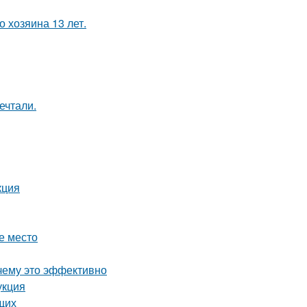
 хозяина 13 лет.
ечтали.
кция
е место
чему это эффективно
укция
щих