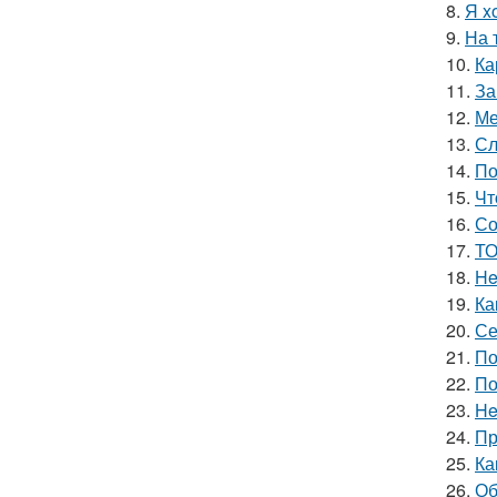
8.
Я x
9.
На 
10.
Ка
11.
За
12.
Ме
13.
Сл
14.
По
15.
Чт
16.
Со
17.
ТО
18.
He
19.
Ка
20.
Се
21.
По
22.
По
23.
He
24.
Пр
25.
Ка
26.
Об