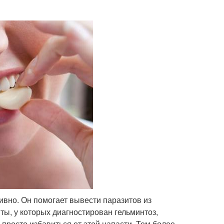
тивно. Он помогает вывести паразитов из
ты, у которых диагностирован гельминтоз,
просто избавиться от этой напасти. Тем более