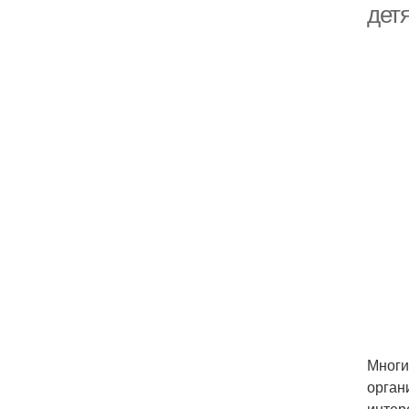
дет
Многи
орган
интер