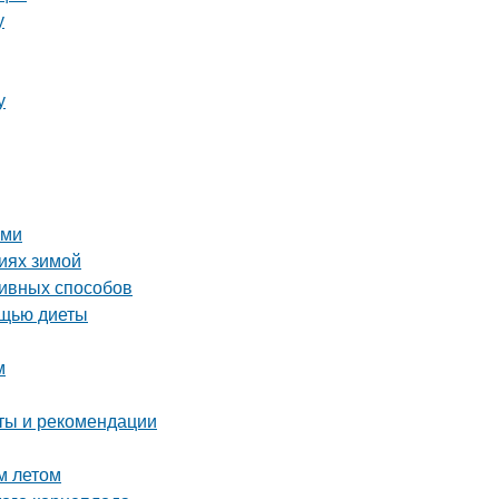
у
у
ими
виях зимой
ивных способов
ощью диеты
м
оты и рекомендации
м летом