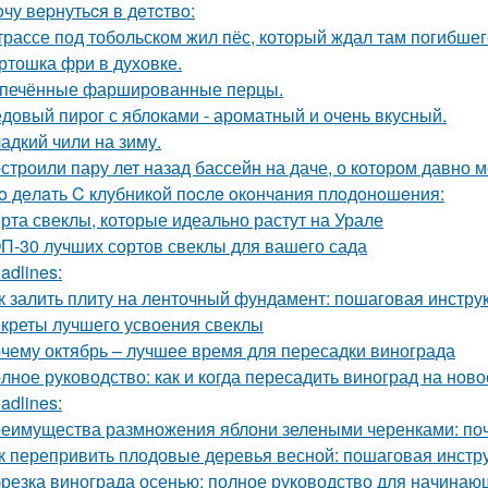
oчу вepнутьcя в дeтcтвo:
трассе под тобольском жил пёс, который ждал там погибшего
ртошка фри в духовке.
печённые фаршированные перцы.
довый пирог с яблоками - ароматный и очень вкусный.
адкий чили на зиму.
строили пару лет назад бассейн на даче, о котором давно м
o дeлaть C клубникoй пocлe oкoнчaния плoдoнoшeния:
рта свеклы, которые идеально растут на Урале
П-30 лучших сортов свеклы для вашего сада
adlines:
к залить плиту на ленточный фундамент: пошаговая инстру
креты лучшего усвоения свеклы
чему октябрь – лучшее время для пересадки винограда
лное руководство: как и когда пересадить виноград на ново
adlines:
еимущества размножения яблони зелеными черенками: по
к перепривить плодовые деревья весной: пошаговая инстр
резка винограда осенью: полное руководство для начинаю