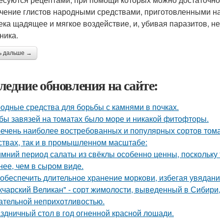
ечение глистов народными средствами, приготовленными на
ека щадящее и мягкое воздействие, и, убивая паразитов, 
ника.
ь дальше →
ледние обновления на сайте:
одные средства для борьбы с камнями в почках.
бы завязей на томатах было море и никакой фитофторы.
ечень наиболее востребованных и популярных сортов тома
ствах, так и в промышленном масштабе:
имний период салаты из свёклы особенно ценны, поскольку
нее, чем в сыром виде.
 обеспечить длительное хранение моркови, избегая увядани
кчарский Великан" - сорт жимолости, выведенный в Сибири
ательной неприхотливостью.
здничный стол в год огненной красной лошади.