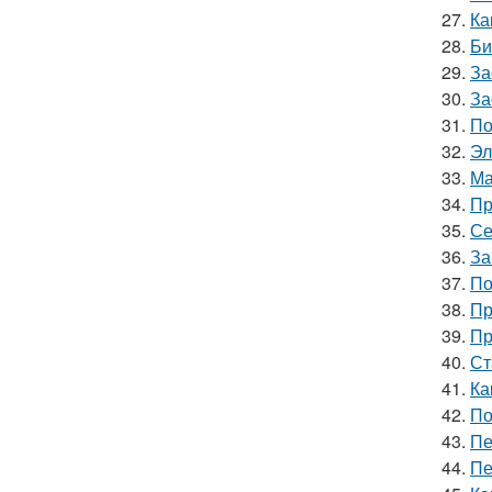
27.
Ка
28.
Би
29.
За
30.
За
31.
По
32.
Эл
33.
Ма
34.
Пр
35.
Се
36.
За
37.
По
38.
Пр
39.
Пр
40.
Ст
41.
Ка
42.
По
43.
Пе
44.
Пе