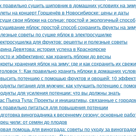
к правильно сушить шиповник в домашних условиях на зим
леты на концерт Горшенёв в Новосибирске: цены и даты
суши свои яблоки на солнце: простой и экологичный способ
сушивание яблок: простой способ сохранить фрукты на зим
лезные советы по сушке яблок в электросушилке
ектросушилка для фруктов: рецепты и полезные советы
рина Девятова: история успеха в Красноярске
осто и эффективно: как хранить яблоки до весны
креты хранения яблок на зиму: где и как сохранить их свеж
головок 1: Как правильно хранить яблоки в домашних усло
высить потенцию с помощью фруктов и овощей: 10 эффект
одукты питания для мужчин: как улучшить потенцию с пом
одукты для усиления потенции: что вы должны знать
ас Пьеха Тула: Проекты и инициативы, связанные с городо
к правильно питаться для повышения потенции
дготовка виноградника к весеннему сезону: основные раб
рец чили: от семян до плодов
рвая помощь для винограда: советы по уходу за виноградо