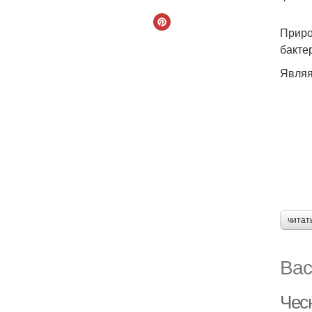
Приро
бакте
Являя
читат
Вас
Чесн