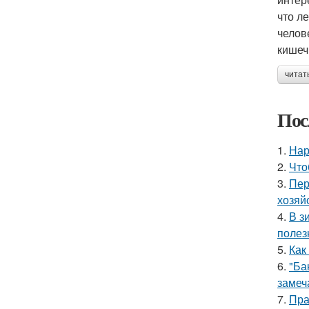
что л
челов
кишеч
читат
Пос
1.
Нар
2.
Что
3.
Пер
хозяй
4.
В з
полез
5.
Как
6.
"Ба
замеч
7.
Пра