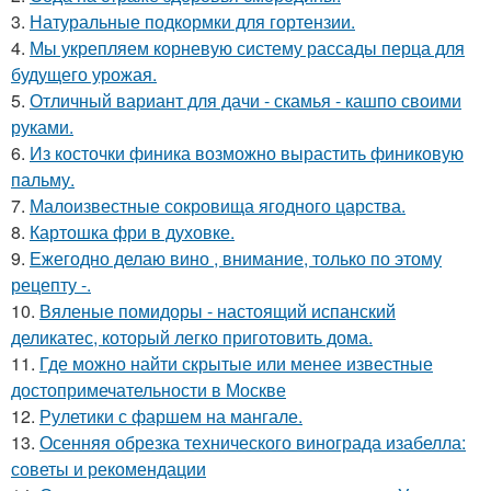
3.
Натуральные подкормки для гортензии.
4.
Мы укрепляем корневую систему рассады перца для
будущего урожая.
5.
Отличный вариант для дачи - скамья - кашпо своими
руками.
6.
Из косточки финика возможно вырастить финиковую
пальму.
7.
Малоизвестные сокровища ягодного царства.
8.
Картошка фри в духовке.
9.
Ежегодно делаю вино , внимание, только по этому
рецепту -.
10.
Вяленые помидоры - настоящий испанский
деликатес, который легко приготовить дома.
11.
Где можно найти скрытые или менее известные
достопримечательности в Москве
12.
Рулетики с фаршем на мангале.
13.
Осенняя обрезка технического винограда изабелла:
советы и рекомендации