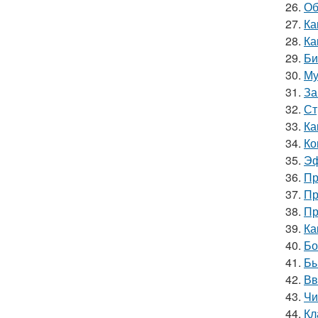
26.
Об
27.
Ка
28.
Ка
29.
Би
30.
Му
31.
За
32.
Ст
33.
Ка
34.
Ко
35.
Эф
36.
Пр
37.
Пр
38.
Пр
39.
Ка
40.
Бо
41.
Бы
42.
Вв
43.
Чи
44.
Кл