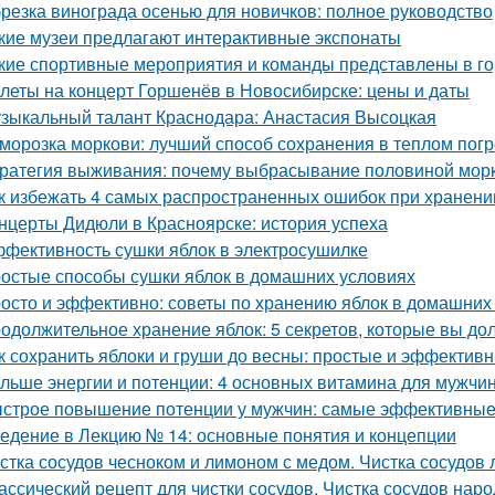
резка винограда осенью для новичков: полное руководство
кие музеи предлагают интерактивные экспонаты
кие спортивные мероприятия и команды представлены в г
леты на концерт Горшенёв в Новосибирске: цены и даты
зыкальный талант Краснодара: Анастасия Высоцкая
морозка моркови: лучший способ сохранения в теплом пог
ратегия выживания: почему выбрасывание половиной морк
к избежать 4 самых распространенных ошибок при хранени
нцерты Дидюли в Красноярске: история успеха
фективность сушки яблок в электросушилке
остые способы сушки яблок в домашних условиях
осто и эффективно: советы по хранению яблок в домашних
одолжительное хранение яблок: 5 секретов, которые вы до
к сохранить яблоки и груши до весны: простые и эффектив
льше энергии и потенции: 4 основных витамина для мужчи
строе повышение потенции у мужчин: самые эффективные
едение в Лекцию № 14: основные понятия и концепции
стка сосудов чесноком и лимоном с медом. Чистка сосудов 
ассический рецепт для чистки сосудов. Чистка сосудов на