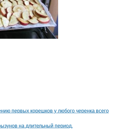
ению первых корешков у любого черенка всего
рызунов на длительный период.