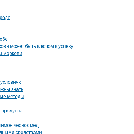
ороде
ребе
ови может быть ключом к успеху
и моркови
 условиях
лжны знать
ные методы
н
 продукты
лимон чеснок мед
родными средствами