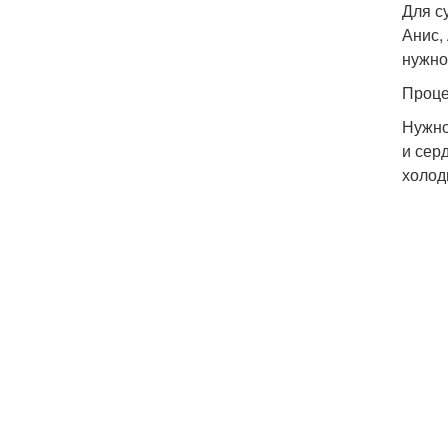
Для с
Анис,
нужно
Проце
Нужно
и сер
холод