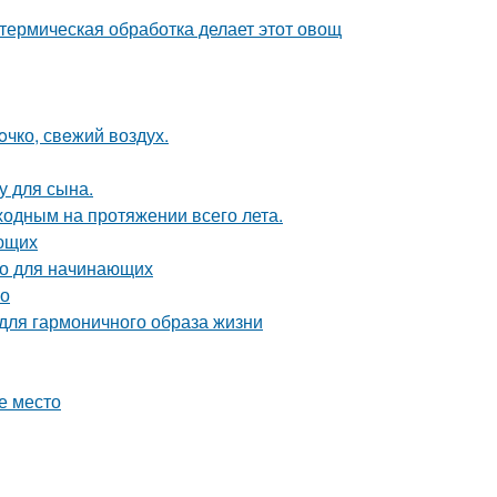
 термическая обработка делает этот овощ
oчко, свeжий воздух.
у для сына.
ходным на протяжении всего лета.
ающих
во для начинающих
во
 для гармоничного образа жизни
е место