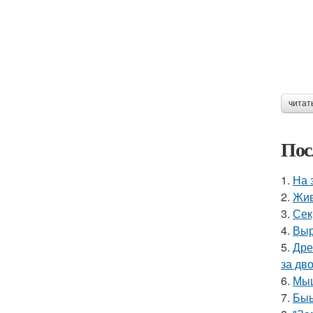
читат
Пос
1.
На 
2.
Жив
3.
Сек
4.
Выр
5.
Дре
за дво
6.
Мыш
7.
Быы