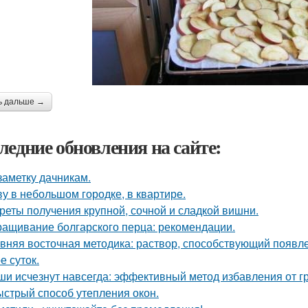
ь дальше →
ледние обновления на сайте:
заметку дачникам.
у в небольшом городке, в квартире.
реты получения крупной, сочной и сладкой вишни.
ащивание болгарского перца: рекомендации.
вняя восточная методика: раствор, способствующий появл
е суток.
и исчезнут навсегда: эффективный метод избавления от г
стрый способ утепления окон.