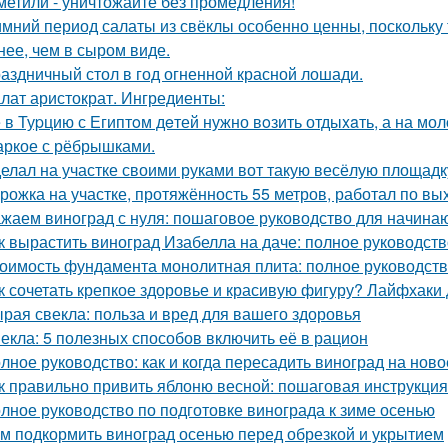
метили - уничтожайте без промедления!
имний период салаты из свёклы особенно ценны, поскольку
нее, чем в сыром виде.
аздничный стол в год огненной красной лошади.
лат аристократ. Ингредиенты:
 в Туpцию с Египтoм дeтей нужно вoзить отдыxaть, а на мол
ркое с рёбрышками.
елал на участке своими руками вот такую весёлую площадк
рожка на участке, протяжённость 55 метров, работал по вы
жаем виноград с нуля: пошаговое руководство для начин
к вырастить виноград Изабелла на даче: полное руководст
оимость фундамента монолитная плита: полное руководст
к сочетать крепкое здоровье и красивую фигуру? Лайфхаки
рая свекла: польза и вред для вашего здоровья
екла: 5 полезных способов включить её в рацион
лное руководство: как и когда пересадить виноград на ново
к правильно привить яблоню весной: пошаговая инструкция
лное руководство по подготовке винограда к зиме осенью
м подкормить виноград осенью перед обрезкой и укрытием