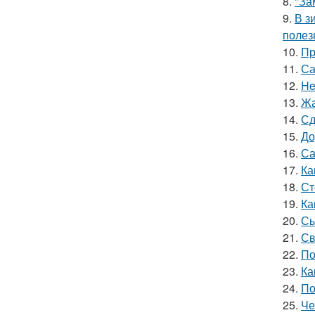
8.
"За
9.
В з
полез
10.
Пр
11.
Са
12.
He
13.
Жа
14.
Сд
15.
До
16.
Са
17.
Ка
18.
Ст
19.
Ка
20.
Сы
21.
Св
22.
По
23.
Ка
24.
По
25.
Че