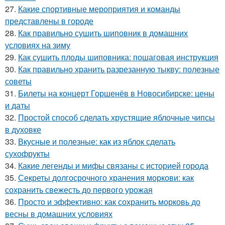
27.
Какие спортивные мероприятия и команды
представлены в городе
28.
Как правильно сушить шиповник в домашних
условиях на зиму
29.
Как сушить плоды шиповника: пошаговая инструкция
30.
Как правильно хранить разрезанную тыкву: полезные
советы
31.
Билеты на концерт Горшенёв в Новосибирске: цены
и даты
32.
Простой способ сделать хрустящие яблочные чипсы
в духовке
33.
Вкусные и полезные: как из яблок сделать
сухофрукты
34.
Какие легенды и мифы связаны с историей города
35.
Секреты долгосрочного хранения моркови: как
сохранить свежесть до первого урожая
36.
Просто и эффективно: как сохранить морковь до
весны в домашних условиях