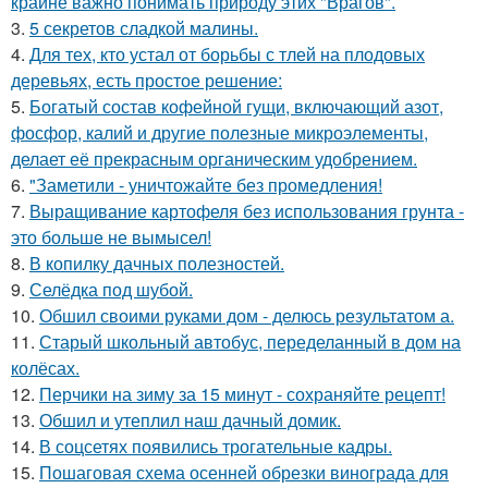
крайне важно понимать природу этих "Врагов".
3.
5 секретов сладкой малины.
4.
Для тех, кто устал от борьбы с тлей на плодовых
деревьях, есть простое решение:
5.
Богатый состав кофейной гущи, включающий азот,
фосфор, калий и другие полезные микроэлементы,
делает её прекрасным органическим удобрением.
6.
"Заметили - уничтожайте без промедления!
7.
Выращивание картофеля без использования грунта -
это больше не вымысел!
8.
В копилку дачных полезностей.
9.
Селёдка под шубой.
10.
Обшил своими руками дом - делюсь результатом а.
11.
Старый школьный автобус, переделанный в дом на
колёсах.
12.
Перчики на зиму за 15 минут - сохраняйте рецепт!
13.
Обшил и утеплил наш дачный домик.
14.
В соцсетях появились трогательные кадры.
15.
Пошаговая схема осенней обрезки винограда для