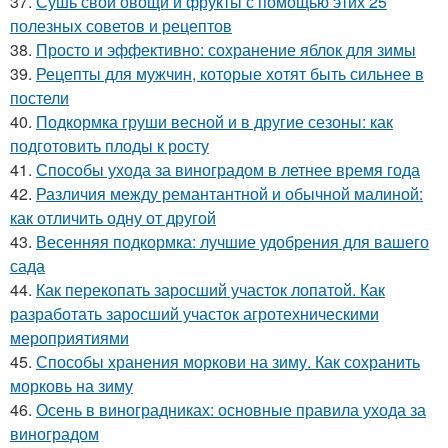
37.
Сушь свои овощи и фрукты с помощью этих 25
полезных советов и рецептов
38.
Просто и эффективно: сохранение яблок для зимы
39.
Рецепты для мужчин, которые хотят быть сильнее в
постели
40.
Подкормка груши весной и в другие сезоны: как
подготовить плоды к росту
41.
Способы ухода за виноградом в летнее время года
42.
Различия между ремантантной и обычной малиной:
как отличить одну от другой
43.
Весенняя подкормка: лучшие удобрения для вашего
сада
44.
Как перекопать заросший участок лопатой. Как
разработать заросший участок агротехническими
мероприятиями
45.
Способы хранения моркови на зиму. Как сохранить
морковь на зиму
46.
Осень в виноградниках: основные правила ухода за
виноградом