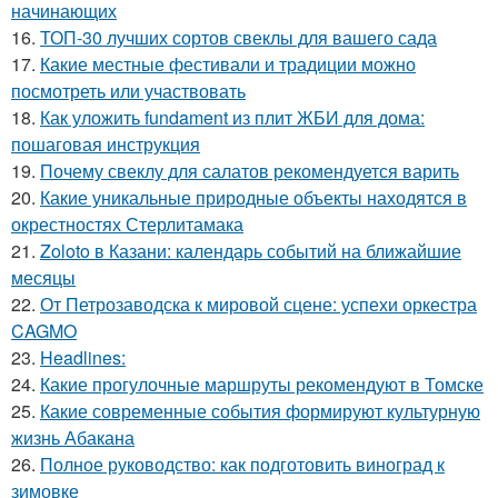
начинающих
16.
ТОП-30 лучших сортов свеклы для вашего сада
17.
Какие местные фестивали и традиции можно
посмотреть или участвовать
18.
Как уложить fundament из плит ЖБИ для дома:
пошаговая инструкция
19.
Почему свеклу для салатов рекомендуется варить
20.
Какие уникальные природные объекты находятся в
окрестностях Стерлитамака
21.
Zoloto в Казани: календарь событий на ближайшие
месяцы
22.
От Петрозаводска к мировой сцене: успехи оркестра
CAGMO
23.
Headlines:
24.
Какие прогулочные маршруты рекомендуют в Томске
25.
Какие современные события формируют культурную
жизнь Абакана
26.
Полное руководство: как подготовить виноград к
зимовке