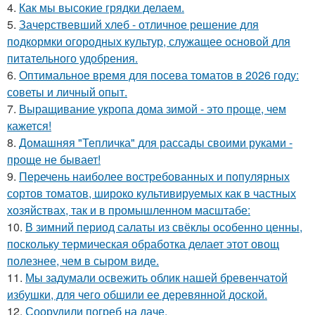
4.
Как мы высокие грядки делаем.
5.
Зачерствевший хлеб - отличное решение для
подкормки огородных культур, служащее основой для
питательного удобрения.
6.
Оптимальное время для посева томатов в 2026 году:
советы и личный опыт.
7.
Выращивание укропа дома зимой - это проще, чем
кажется!
8.
Домашняя "Тепличка" для рассады своими руками -
проще не бывает!
9.
Перечень наиболее востребованных и популярных
сортов томатов, широко культивируемых как в частных
хозяйствах, так и в промышленном масштабе:
10.
В зимний период салаты из свёклы особенно ценны,
поскольку термическая обработка делает этот овощ
полезнее, чем в сыром виде.
11.
Мы задумали освежить облик нашей бревенчатой
избушки, для чего обшили ее деревянной доской.
12.
Соорудили погреб на даче.