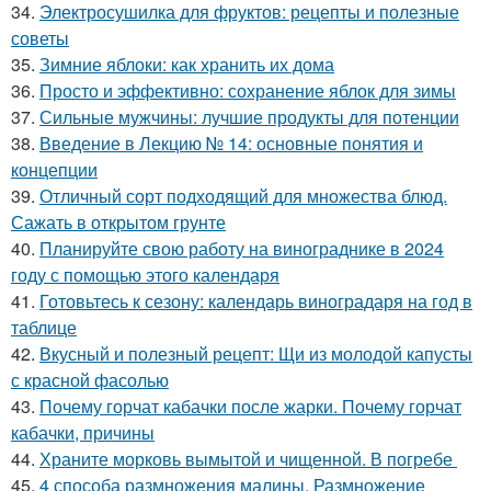
34.
Электросушилка для фруктов: рецепты и полезные
советы
35.
Зимние яблоки: как хранить их дома
36.
Просто и эффективно: сохранение яблок для зимы
37.
Сильные мужчины: лучшие продукты для потенции
38.
Введение в Лекцию № 14: основные понятия и
концепции
39.
Отличный сорт подходящий для множества блюд.
Сажать в открытом грунте
40.
Планируйте свою работу на винограднике в 2024
году с помощью этого календаря
41.
Готовьтесь к сезону: календарь виноградаря на год в
таблице
42.
Вкусный и полезный рецепт: Щи из молодой капусты
с красной фасолью
43.
Почему горчат кабачки после жарки. Почему горчат
кабачки, причины
44.
Храните морковь вымытой и чищенной. В погребе
45.
4 способа размножения малины. Размножение