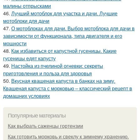
малины отпрысками
46.
Лучший мотоблок для участка и дачи. Лучшие
мотоблоки для дачи
47.
О мотоблоках для дачи. Выбор мотоблока для дачи в
зависимости от функционала, типа двигателя и его
мощности
48.
Как избавиться от капустной гусеницы. Какие
гусеницы едят капусту
49.
Настойка из пчелиной огневки: секреты
приготовления и польза для здоровья
50.
Вкусная квашеная капуста в банках на зиму.
Квашеная капуста с морковью – классический рецепт в
домашних условиях
Популярные материалы
Как выбрать саженцы гортензии
Как готовить морковь и свеклу к зимнему хранению.