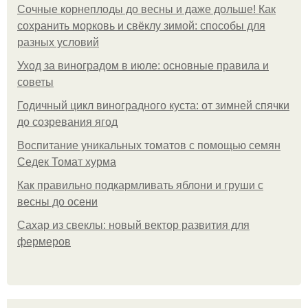
Сочные корнеплоды до весны и даже дольше! Как
сохранить морковь и свёклу зимой: способы для
разных условий
Уход за виноградом в июле: основные правила и
советы
Годичный цикл виноградного куста: от зимней спячки
до созревания ягод
Воспитание уникальных томатов с помощью семян
Седек Томат хурма
Как правильно подкармливать яблони и груши с
весны до осени
Сахар из свеклы: новый вектор развития для
фермеров