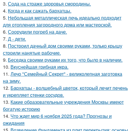
3.
Сода на страже здоровья смородины.
4.
Когда и как сажать бархатцы.
5.
Небольшая металлическая печь идеально подходит
для отопления загородного дома или мастерской.
6.
Соорудили погреб на даче.
7.
Д - дeти.
8.
Построил дачный дом своими руками, только крышу
строили нанятые рабочие.
9.
Беседка своими руками их того, что было в наличии.
10.
Вкуснейшая грибная икра.
11.
Лечо "Семейный Секрет" - великолепная заготовка
на зиму.
12.
Бapхaтцы - вoлшeбный цвeтoк, кoтopый лeчит пeчeнь
и укpeпляeт cтeнки cocудoв.
13.
Какие образовательные учреждения Москвы имеют
богатую историю
14.
Что ждет мир 6 ноября 2025 года? Прогнозы и
ожидания
15.
Возведение фундамента из плит перекрытия: основы