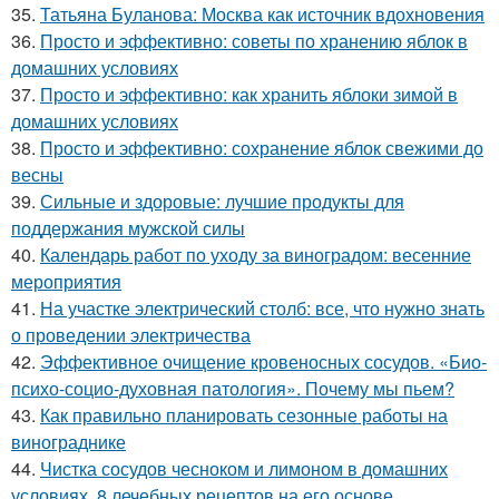
35.
Татьяна Буланова: Москва как источник вдохновения
36.
Просто и эффективно: советы по хранению яблок в
домашних условиях
37.
Просто и эффективно: как хранить яблоки зимой в
домашних условиях
38.
Просто и эффективно: сохранение яблок свежими до
весны
39.
Сильные и здоровые: лучшие продукты для
поддержания мужской силы
40.
Календарь работ по уходу за виноградом: весенние
мероприятия
41.
На участке электрический столб: все, что нужно знать
о проведении электричества
42.
Эффективное очищение кровеносных сосудов. «Био-
психо-социо-духовная патология». Почему мы пьем?
43.
Как правильно планировать сезонные работы на
винограднике
44.
Чистка сосудов чесноком и лимоном в домашних
условиях. 8 лечебных рецептов на его основе