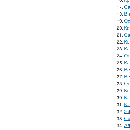
17.
Ca
18.
Ви
19.
Ос
20.
Ка
21.
Св
22.
Ко
23.
Ка
24.
Ос
25.
Ка
26.
Ве
27.
Ве
28.
Ос
29.
Ко
30.
Ка
31.
Ка
32.
Эф
33.
Со
34.
Ал