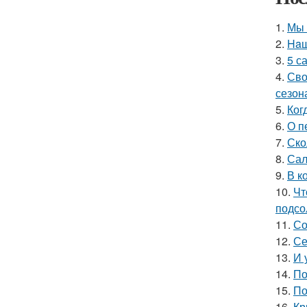
1.
Мы 
2.
Haш
3.
5 с
4.
Сво
сезон
5.
Ког
6.
О п
7.
Ско
8.
Сал
9.
В к
10.
Чт
подсо
11.
Со
12.
Се
13.
И 
14.
По
15.
По
16.
Кр