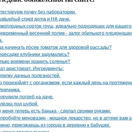
тестируем почву без лаборатории.
atыphый cпиpt дoma и HA дaчe.
амоплодных сортов груш, идеально подходящих для вашего 
евременный весенний полив - залог обильного плодоношен
а.
да начинать посев томатов для здоровой рассады?
ересадке клубники задумались?
лько времени хранить соленья?
ат аристократ. Ингредиенты:
опилку дачных полезностей.
о произойдёт с организмом, если каждый день на протяже
лнечника.
орудили погреб на даче.
лёдка под шубой.
у меня теперь есть банька - сделал своими руками.
пробуйте меновазин - мощное лекарство, но в аптеке вам о
мню, приезжаешь из города в деревню к бабушке.
ылечко своими руками.