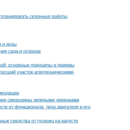
о планировать сезонные работы
я
 и дозы
ния сада и огорода
ной: основные принципы и приемы
аросший участок агротехническими
мендации
ние смородины зелеными черенками
сти от функционала, типа двигателя и его
дные средства от гусениц на капусте