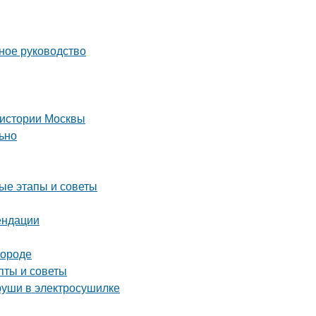
ное руководство
 истории Москвы
льно
ые этапы и советы
ендации
городе
пты и советы
груши в электросушилке