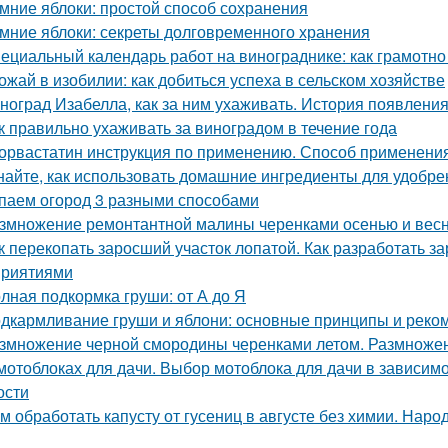
мние яблоки: простой способ сохранения
мние яблоки: секреты долговременного хранения
ециальный календарь работ на винограднике: как грамотн
ожай в изобилии: как добиться успеха в сельском хозяйстве
ноград Изабелла, как за ним ухаживать. История появлени
к правильно ухаживать за виноградом в течение года
орвастатин инструкция по применению. Способ применения
найте, как использовать домашние ингредиенты для удобре
паем огород 3 разными способами
змножение ремонтантной малины черенками осенью и вес
к перекопать заросший участок лопатой. Как разработать з
риятиями
лная подкормка груши: от А до Я
дкармливание груши и яблони: основные принципы и реко
змножение черной смородины черенками летом. Размноже
мотоблоках для дачи. Выбор мотоблока для дачи в зависимо
ости
м обработать капусту от гусениц в августе без химии. Наро