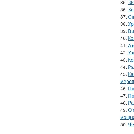
35.
Зи
36.
Зи
37.
Сп
38.
Ур
39.
Ви
40.
Ка
41.
Ат
42.
Уз
43.
Ко
44.
Ра
45.
Ка
мероп
46.
По
47.
По
48.
Ра
49.
О 
мощн
50.
Че