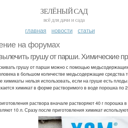
ЗЕЛЁНЫЙ САД
всё для дачи и сада
главная
новости
статьи
ение на форумах
 вылечить грушу от парши. Химические п
кивать грушу от парши можно с помощью медьсодержащих 
еловека в большом количестве медьсодержащие средства то
е химикаты нельзя использовать, если на груше есть плод
кается химикат в форме растворимого в воде порошка по 20
риготовления раствора вначале растворяют 40 г порошка в
вляют 10 л. Сразу после приготовления химикат используют