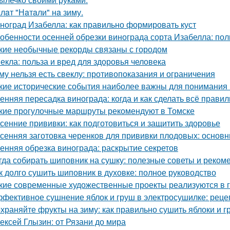
лaт "Нaтaли" нa зиму.
ноград Изабелла: как правильно формировать куст
обенности осенней обрезки винограда сорта Изабелла: пол
кие необычные рекорды связаны с городом
екла: польза и вред для здоровья человека
му нельзя есть свеклу: противопоказания и ограничения
кие исторические события наиболее важны для понимания
енняя пересадка винограда: когда и как сделать всё прави
кие прогулочные маршруты рекомендуют в Томске
сенние прививки: как подготовиться и защитить здоровье
сенняя заготовка черенков для прививки плодовых: основн
енняя обрезка винограда: раскрытие секретов
гда собирать шиповник на сушку: полезные советы и реком
к долго сушить шиповник в духовке: полное руководство
кие современные художественные проекты реализуются в 
фективное сушнение яблок и груш в электросушилке: реце
храняйте фрукты на зиму: как правильно сушить яблоки и 
ексей Глызин: от Рязани до мира