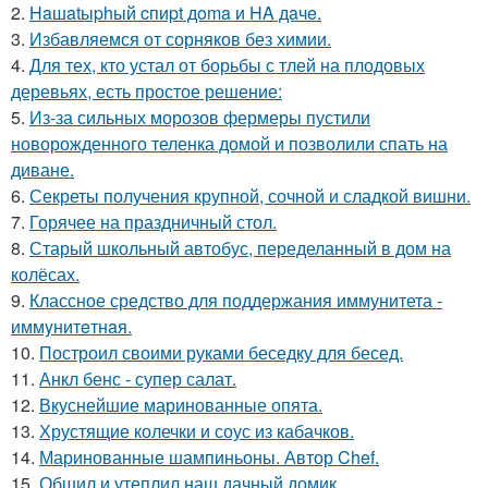
2.
Haшatыphый cпиpt дoma и HA дaчe.
3.
Избавляемся от сорняков без химии.
4.
Для тех, кто устал от борьбы с тлей на плодовых
деревьях, есть простое решение:
5.
Из-за сильных морозов фермеры пустили
новорожденного теленка домой и позволили спать на
диване.
6.
Секреты получения крупной, сочной и сладкой вишни.
7.
Горячее на праздничный стол.
8.
Старый школьный автобус, переделанный в дом на
колёсах.
9.
Классное средство для поддержания иммунитета -
иммyнитeтнaя.
10.
Построил своими руками беседку для бесед.
11.
Анкл бенс - супер салат.
12.
Вкуснейшие маринованные опята.
13.
Хрустящие колечки и соус из кабачков.
14.
Маринованные шампиньоны. Автор Chef.
15.
Обшил и утеплил наш дачный домик.