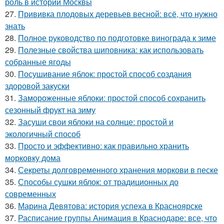
роль в истории Москвы
27.
Прививка плодовых деревьев весной: всё, что нужно
знать
28.
Полное руководство по подготовке винограда к зиме
29.
Полезные свойства шиповника: как использовать
собранные ягоды
30.
Посушивание яблок: простой способ создания
здоровой закуски
31.
Замороженные яблоки: простой способ сохранить
сезонный фрукт на зиму
32.
Засуши свои яблоки на солнце: простой и
экологичный способ
33.
Просто и эффективно: как правильно хранить
морковку дома
34.
Секреты долговременного хранения моркови в песке
35.
Способы сушки яблок: от традиционных до
современных
36.
Марина Девятова: история успеха в Красноярске
37.
Расписание группы Анимация в Краснодаре: все, что