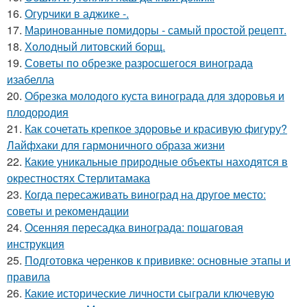
16.
Огурчики в аджике -.
17.
Маринованные помидоры - самый простой рецепт.
18.
Холодный литовский борщ.
19.
Советы по обрезке разросшегося винограда
изабелла
20.
Обрезка молодого куста винограда для здоровья и
плодородия
21.
Как сочетать крепкое здоровье и красивую фигуру?
Лайфхаки для гармоничного образа жизни
22.
Какие уникальные природные объекты находятся в
окрестностях Стерлитамака
23.
Когда пересаживать виноград на другое место:
советы и рекомендации
24.
Осенняя пересадка винограда: пошаговая
инструкция
25.
Подготовка черенков к прививке: основные этапы и
правила
26.
Какие исторические личности сыграли ключевую