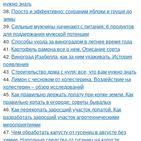
нужно знать
38.
Просто и эффективно: сохраним яблоки и груши до
зимы
39.
Сильные мужчины начинают с питания: 6 продуктов
для поддержания мужской потенции
40.
Способы ухода за виноградом в летнее время года
41.
Картофель рамона все о нем. Описание сорта
42.
Виноград Изабелла, как за ним ухаживать. История
появления
43.
Строительство дома с нуля: все, что вам нужно знать
44.
Лимон с чесноком от холестерина. Воздействие на
холестерин – обзор исследований
45.
Как правильно держать лопату при копке земли. Как
правильно копать в огороде: советы бывалых
46.
Как перекопать заросший участок лопатой. Как
разработать заросший участок агротехническими
мероприятиями
47.
Чем обработать капусту от гусениц в августе без
химии. Народные средства от гусениц на капусте