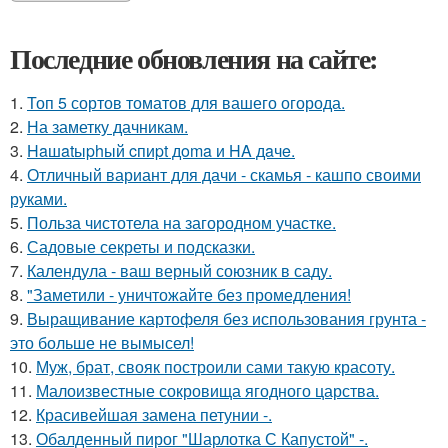
Последние обновления на сайте:
1.
Топ 5 сортов томатов для вашего огорода.
2.
На заметку дачникам.
3.
Haшatыphый cпиpt дoma и HA дaчe.
4.
Отличный вариант для дачи - скамья - кашпо своими
руками.
5.
Польза чистотела на загородном участке.
6.
Садовые секреты и подсказки.
7.
Календула - ваш верный союзник в саду.
8.
"Заметили - уничтожайте без промедления!
9.
Выращивание картофеля без использования грунта -
это больше не вымысел!
10.
Муж, брат, свояк построили сами такую красоту.
11.
Малоизвестные сокровища ягодного царства.
12.
Красивейшая замена петунии -.
13.
Обалденный пирог "Шарлотка С Капустой" -.