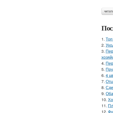
читат
Пос
1.
Топ
2.
Ухо
3.
Пер
хозяй
4.
Пер
5.
Пру
6.
4 ц
7.
Отц
8.
Сде
9.
Оба
10.
Хо
11.
Пл
12.
Фу