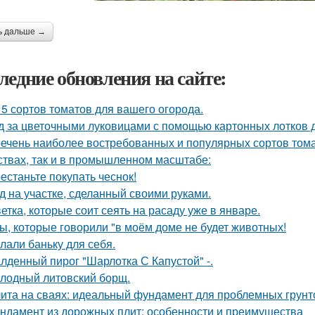
ь дальше →
ледние обновления на сайте:
 5 сортов томатов для вашего огорода.
д за цветочными луковицами с помощью картонных лотков д
ечень наиболее востребованных и популярных сортов тома
ствах, так и в промышленном масштабе:
естаньте покупать чеснок!
д на участке, сделанный своими руками.
ветка, которые соит сеять на расаду уже в январе.
ы, которые говорили "в моём доме не будет животных!
лали баньку для себя.
лденный пирог "Шарлотка С Капустой" -.
лодный литовский борщ.
ита на сваях: идеальный фундамент для проблемных грунт
ндамент из дорожных плит: особенности и преимущества