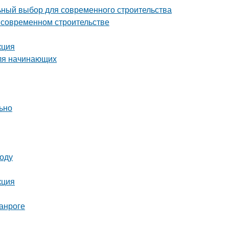
ный выбор для современного строительства
о современном строительстве
кция
для начинающих
льно
году
кция
анроге