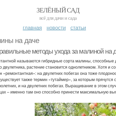
ЗЕЛЁНЫЙ САД
всё для дачи и сада
главная
новости
статьи
ины на даче
равильные методы ухода за малиной на д
тантной называются гибридные сорта малины, способные да
о двулетника, растение становится однолетником. Хотя и
н «ремонтантная»: на двулетних побегах она тоже плодоноси
существует также термин «тутаймер», за которым прячутся 
нолетних, и на двулетних побегах. Выращивание в этом слу
цах – именно там оно способно принести максимальную выг