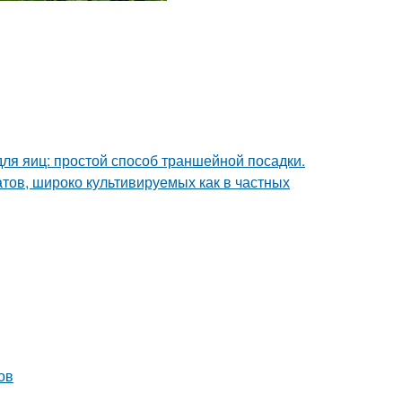
ля яиц: простой способ траншейной посадки.
тов, широко культивируемых как в частных
ов