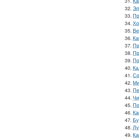
31.
Ка
32.
Эл
33.
Пр
34.
Хо
35.
Ве
36.
Ка
37.
Пр
38.
Пр
39.
По
40.
Ка
41.
Со
42.
Ми
43.
Пе
44.
Чи
45.
По
46.
Ка
47.
Бу
48.
Лу
49.
Ка