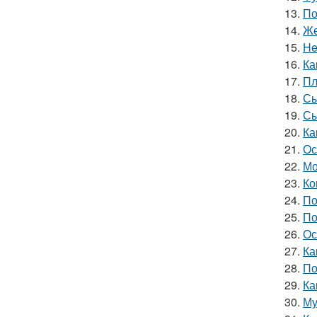
13.
По
14.
Же
15.
He
16.
Ка
17.
Пл
18.
Сы
19.
Сы
20.
Ка
21.
Ос
22.
Мо
23.
Ко
24.
По
25.
По
26.
Ос
27.
Ка
28.
По
29.
Ка
30.
Му