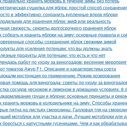
к правильно хранить морковь в течение зимы без потерь
ектрическая сушилка для яблок: простой способ сохранени
осто и эффективно: сохранить купленные впрок яблоки
лодильник для хранения яблок: миф или реальность
чная свежесть: секреты долгосрочного хранения яблок
к собрать и хранить яблоки на зиму: основные правила и со
оверенные способы сохранения яблок свежими зимой
одукты для усиления потенции: что вы должны знать
лезные продукты для потенции: что есть и что нет
лендарь работ по уходу за виноградом: весенние мероприя
рт томатов Ажур F1. Описание и характеристика сорта
докалм инструкция по применению. Режим дозирования
рвая помощь для винограда: советы по уходу за виноградо
стка сосудов чесноком и лимоном в домашних условиях. 8 
дкармливание груши и яблони: основные принципы и реко
к хранить морковь в холодильнике на зиму. Способы хране
рые пятна на листьях смородины. Галловая тля на смород
чший мотоблок для участка и дачи. Лучшие мотоблоки для д
к бороться с капустными гусеницами. Чем и как обрабатыват