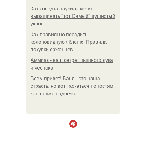
Как соседка научила меня
выращивать "тот Самый" пушистый
укроп.
Как правильно посадить
колоновидную яблоню. Правила
покупки саженцев
Аммиак - ваш секрет пышного лука
и чеснока!
Всем привет! Баня - это наша
страсть, но вот таскаться по гостям
как-то уже надоело.