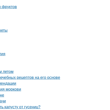
я фруктов
веты
тия
м летом
лечебных рецептов на его основе
мендации
ния моркови
ине
ачи
ь капусту от гусениц?