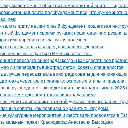
чему малоэтажные объекты на монолитной плите — идеаль
лезобетонная плита под фундамент: все, что нужно знать 
adlines:
к залить плиту на ленточный фундамент: пошаговая инстру
итный фундамент своими руками: пошаговая инструкция 
рая или вареная свекла: какая полезнее
рая свекла: польза и вред для вашего здоровья
кие необычные факты о Ижевске известны
енняя пересадка винограда: когда и как сделать всё прави
жно ли пересадить виноград летом: советы специалистов
гда лучше пересаживать виноград: советы для начинающих
дготовка черенков к прививке: основные этапы и правила
лное руководство: как подготовить виноград к зиме в 2025 
новные методы подготовки винограда к зиме
к высушить шиповник в газовой духовке: пошаговая инстру
лезные советы: как правильно хранить тыкву дома
кие культурные мероприятия и фестивали проводятся в Таг
зыкальный талант Краснодара: Анастасия Высоцкая